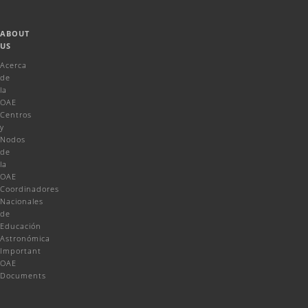
ABOUT
US
Acerca
de
la
OAE
Centros
y
Nodos
de
la
OAE
Coordinadores
Nacionales
de
Educación
Astronómica
Important
OAE
Documents