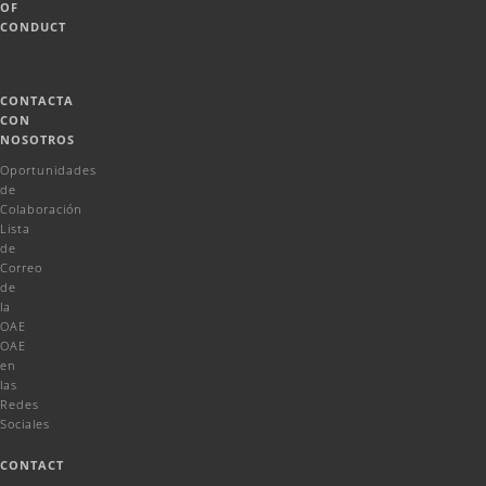
OF
CONDUCT
CONTACTA
CON
NOSOTROS
Oportunidades
de
Colaboración
Lista
de
Correo
de
la
OAE
OAE
en
las
Redes
Sociales
CONTACT