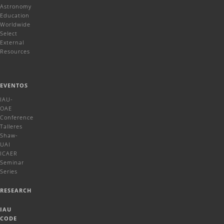
Astronomy
Education
Worldwide
Select
External
Resources
EVENTOS
IAU-
OAE
Conference
Talleres
Shaw-
UAI
ICAER
Seminar
Series
RESEARCH
IAU
CODE