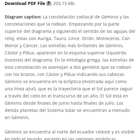
PDF file
Download PDF File
(
203.15 kB)
Diagram caption:
La constelación zodiacal de Géminis y las
constelaciones que la rodean. Empezando por la parte
superior del diagrama y siguiendo el sentido de las agujas del
reloj, estas son Auriga, Tauro, Lince, Orión, Monoceros, Can
Menor y Cáncer. Las estrellas más brillantes de Géminis,
Cástor y Pólux, aparecen en la esquina superior izquierda
(noreste) del diagrama. En la mitología griega, las estrellas de
esta constelación se asemejan a dos gemelos que se rodean
con los brazos, con Cástor y Pólux indicando sus cabezas.
Géminis se encuentra en la eclíptica (mostrada aquí como
una línea azul), que es la trayectoria que el Sol parece seguir
a través del cielo en el transcurso de un año. El Sol está en
Géminis desde finales de junio hasta finales de julio. Los
demás planetas del Sistema Solar se encuentran a menudo
en Géminis.
Géminis se encuentra al norte del ecuador celeste y es visible
en todo el mundo, excepto en las regiones antárticas.