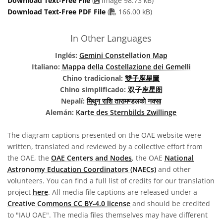
Download Text-Free File
(
image 98.73 kB)
PDF file
Download Text-Free PDF File
(
166.00 kB)
In Other Languages
Inglés:
Gemini Constellation Map
Italiano:
Mappa della Costellazione dei Gemelli
Chino tradicional:
雙子座星圖
Chino simplificado:
双子座星图
Nepalí:
मिथुन राशि तारामण्डलको नक्सा
Alemán:
Karte des Sternbilds Zwillinge
The diagram captions presented on the OAE website were
written, translated and reviewed by a collective effort from
the OAE, the
OAE Centers and Nodes
, the OAE
National
Astronomy Education Coordinators (NAECs)
and other
volunteers. You can find a full list of credits for our translation
project
here
. All media file captions are released under a
Creative Commons CC BY-4.0 license
and should be credited
to "IAU OAE". The media files themselves may have different