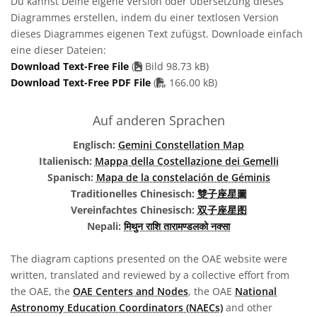
Du kannst Deine eigene Version oder Übersetzung dieses
Diagrammes erstellen, indem du einer textlosen Version
dieses Diagrammes eigenen Text zufügst. Downloade einfach
eine dieser Dateien:
Download Text-Free File
(
Bild 98.73 kB)
PDF file
Download Text-Free PDF File
(
166.00 kB)
Auf anderen Sprachen
Englisch:
Gemini Constellation Map
Italienisch:
Mappa della Costellazione dei Gemelli
Spanisch:
Mapa de la constelación de Géminis
Traditionelles Chinesisch:
雙子座星圖
Vereinfachtes Chinesisch:
双子座星图
Nepali:
मिथुन राशि तारामण्डलको नक्सा
The diagram captions presented on the OAE website were
written, translated and reviewed by a collective effort from
the OAE, the
OAE Centers and Nodes
, the OAE
National
Astronomy Education Coordinators (NAECs)
and other