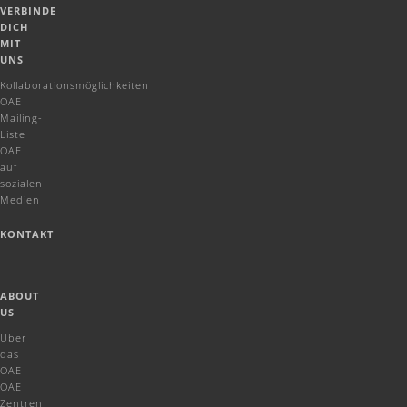
VERBINDE
DICH
MIT
UNS
Kollaborationsmöglichkeiten
OAE
Mailing-
Liste
OAE
auf
sozialen
Medien
KONTAKT
ABOUT
US
Über
das
OAE
OAE
Zentren