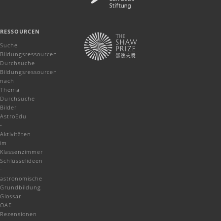
RESSOURCEN
Suche
Bildungsressourcen
Durchsuche
Bildungsressourcen
nach
Thema
Durchsuche
Bilder
AstroEdu
-
Aktivitäten
im
Klassenzimmer
Schlüsselideen
-
astronomische
Grundbildung
Glossar
OAE
Rezensionen