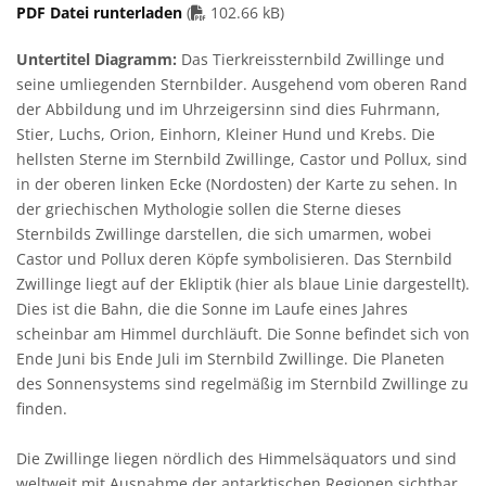
PDF file
PDF Datei runterladen
(
102.66 kB)
Untertitel Diagramm:
Das Tierkreissternbild Zwillinge und
seine umliegenden Sternbilder. Ausgehend vom oberen Rand
der Abbildung und im Uhrzeigersinn sind dies Fuhrmann,
Stier, Luchs, Orion, Einhorn, Kleiner Hund und Krebs. Die
hellsten Sterne im Sternbild Zwillinge, Castor und Pollux, sind
in der oberen linken Ecke (Nordosten) der Karte zu sehen. In
der griechischen Mythologie sollen die Sterne dieses
Sternbilds Zwillinge darstellen, die sich umarmen, wobei
Castor und Pollux deren Köpfe symbolisieren. Das Sternbild
Zwillinge liegt auf der Ekliptik (hier als blaue Linie dargestellt).
Dies ist die Bahn, die die Sonne im Laufe eines Jahres
scheinbar am Himmel durchläuft. Die Sonne befindet sich von
Ende Juni bis Ende Juli im Sternbild Zwillinge. Die Planeten
des Sonnensystems sind regelmäßig im Sternbild Zwillinge zu
finden.
Die Zwillinge liegen nördlich des Himmelsäquators und sind
weltweit mit Ausnahme der antarktischen Regionen sichtbar.