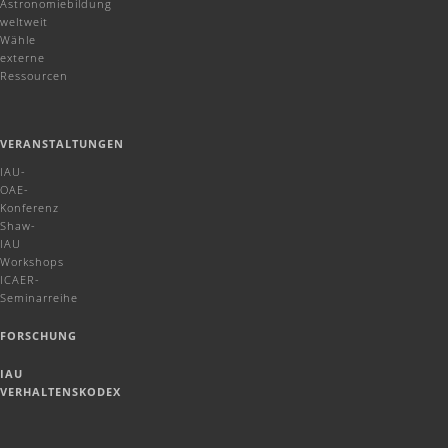
Astronomiebildung
weltweit
Wähle
externe
Ressourcen
VERANSTALTUNGEN
IAU-
OAE-
Konferenz
Shaw-
IAU
Workshops
ICAER-
Seminarreihe
FORSCHUNG
IAU
VERHALTENSKODEX