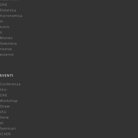
OAE
Didattica
Astronomica
in
tutto
il
Mondo
Seleziona
risorse
esterne
EVENTI
Conferenza
IAU-
OAE
Workshop
Shaw-
IAU
Serie
di
Seminati
ICAER