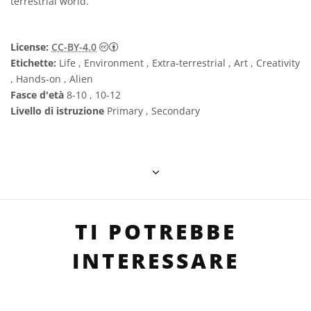
terrestrial world.
Creative Commons Attribuzione 4.0 Intern
License:
CC-BY-4.0
Etichette:
Life , Environment , Extra-terrestrial , Art , Creativity
, Hands-on , Alien
Fasce d'età
8-10 , 10-12
Livello di istruzione
Primary , Secondary
TI POTREBBE
INTERESSARE