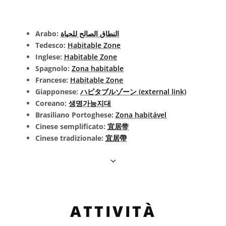
Arabo:
النطاق الصالح للحياة
Tedesco:
Habitable Zone
Inglese:
Habitable Zone
Spagnolo:
Zona habitable
Francese:
Habitable Zone
Giapponese:
ハビタブルゾーン (external link)
Coreano:
생명가능지대
Brasiliano Portoghese:
Zona habitável
Cinese semplificato:
宜居带
Cinese tradizionale:
宜居帶
ATTIVITÀ