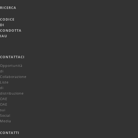
RICERCA
CODICE
DI
CONDOTTA
IAU
CONTATTACI
Opportunità
di
Collaborazione
Liste
di
distribuzione
OAE
OAE
sui
Social
Media
CONTATTI