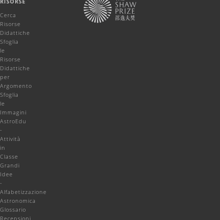
RISORSE
Cerca
Risorse
Didattiche
Sfoglia
le
Risorse
Didattiche
per
Argomento
Sfoglia
le
Immagini
AstroEdu
-
Attività
in
Classe
Grandi
Idee
-
Alfabetizzazione
Astronomica
Glossario
Recensioni