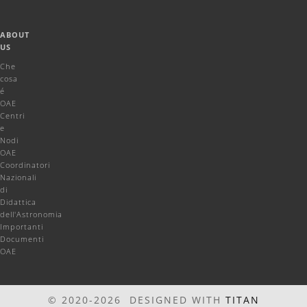
ABOUT
US
Che
cosa
é
OAE
Centri
e
Nodi
OAE
Coordinatori
Nazionali
di
Didattica
dell'Astronomia
Importanti
Documenti
OAE
© 2020-2026 DESIGNED WITH
TITAN