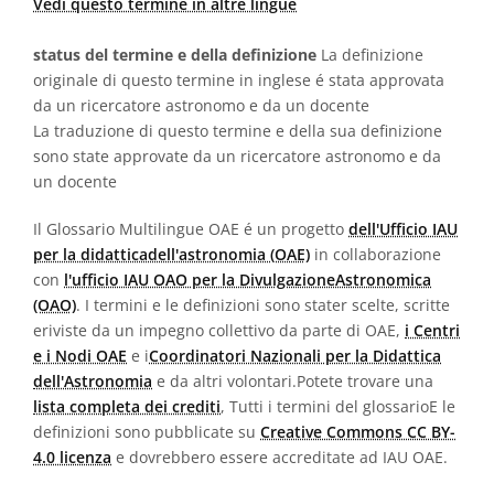
Vedi questo termine in altre lingue
status del termine e della definizione
La definizione
originale di questo termine in inglese é stata approvata
da un ricercatore astronomo e da un docente
La traduzione di questo termine e della sua definizione
sono state approvate da un ricercatore astronomo e da
un docente
Il Glossario Multilingue OAE é un progetto
dell'Ufficio IAU
per la didatticadell'astronomia (OAE)
in collaborazione
con
l'ufficio IAU OAO per la DivulgazioneAstronomica
(OAO)
. I termini e le definizioni sono stater scelte, scritte
eriviste da un impegno collettivo da parte di OAE,
i Centri
e i Nodi OAE
e i
Coordinatori Nazionali per la Didattica
dell'Astronomia
e da altri volontari.Potete trovare una
lista completa dei crediti
, Tutti i termini del glossarioE le
definizioni sono pubblicate su
Creative Commons CC BY-
4.0 licenza
e dovrebbero essere accreditate ad IAU OAE.