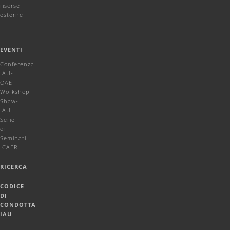
risorse
esterne
EVENTI
Conferenza
IAU-
OAE
Workshop
Shaw-
IAU
Serie
di
Seminati
ICAER
RICERCA
CODICE
DI
CONDOTTA
IAU