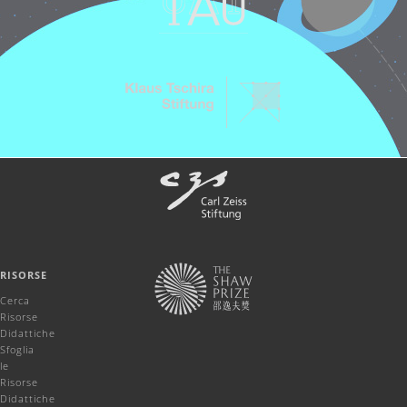
RISORSE
Cerca
Risorse
Didattiche
Sfoglia
le
Risorse
Didattiche