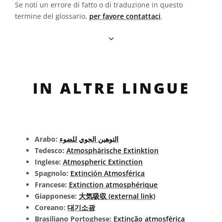
Se noti un errore di fatto o di traduzione in questo
termine del glossario,
per favore contattaci
.
IN ALTRE LINGUE
Arabo:
التوهين الجوي للضوء
Tedesco:
Atmosphärische Extinktion
Inglese:
Atmospheric Extinction
Spagnolo:
Extinción Atmosférica
Francese:
Extinction atmosphérique
Giapponese:
大気吸収 (external link)
Coreano:
대기소광
Brasiliano Portoghese:
Extinção atmosférica