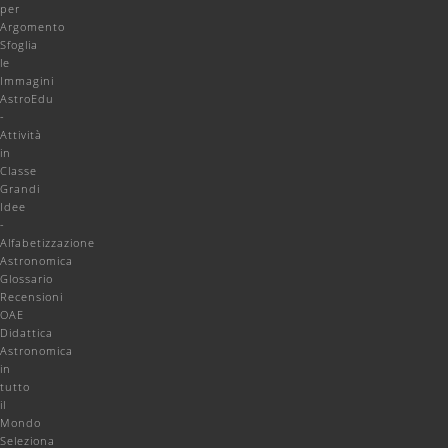
per
Argomento
Sfoglia
le
Immagini
AstroEdu
-
Attività
in
Classe
Grandi
Idee
-
Alfabetizzazione
Astronomica
Glossario
Recensioni
OAE
Didattica
Astronomica
in
tutto
il
Mondo
Seleziona