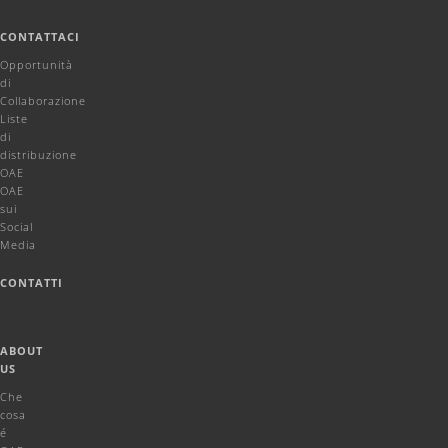
CONTATTACI
Opportunità
di
Collaborazione
Liste
di
distribuzione
OAE
OAE
sui
Social
Media
CONTATTI
ABOUT
US
Che
cosa
é