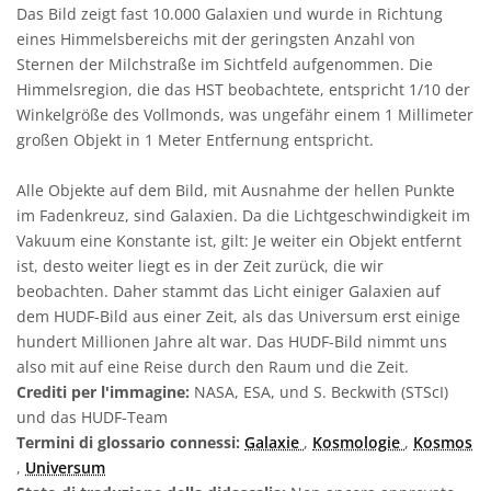
Das Bild zeigt fast 10.000 Galaxien und wurde in Richtung
eines Himmelsbereichs mit der geringsten Anzahl von
Sternen der Milchstraße im Sichtfeld aufgenommen. Die
Himmelsregion, die das HST beobachtete, entspricht 1/10 der
Winkelgröße des Vollmonds, was ungefähr einem 1 Millimeter
großen Objekt in 1 Meter Entfernung entspricht.
Alle Objekte auf dem Bild, mit Ausnahme der hellen Punkte
im Fadenkreuz, sind Galaxien. Da die Lichtgeschwindigkeit im
Vakuum eine Konstante ist, gilt: Je weiter ein Objekt entfernt
ist, desto weiter liegt es in der Zeit zurück, die wir
beobachten. Daher stammt das Licht einiger Galaxien auf
dem HUDF-Bild aus einer Zeit, als das Universum erst einige
hundert Millionen Jahre alt war. Das HUDF-Bild nimmt uns
also mit auf eine Reise durch den Raum und die Zeit.
Crediti per l'immagine:
NASA, ESA, und S. Beckwith (STScI)
und das HUDF-Team
Termini di glossario connessi:
Galaxie
,
Kosmologie
,
Kosmos
,
Universum