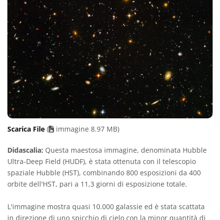
Scarica File
(
immagine 8.97 MB)
Didascalia:
Questa maestosa immagine, denominata Hubble
Ultra-Deep Field (HUDF), è stata ottenuta con il telescopio
spaziale Hubble (HST), combinando 800 esposizioni da 400
orbite dell'HST, pari a 11,3 giorni di esposizione totale.
L'immagine mostra quasi 10.000 galassie ed è stata scattata
in direzione di uno spicchio di cielo con la minor quantità di