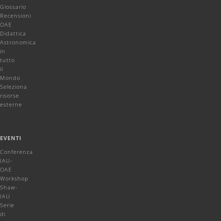
Glossario
Recensioni
OAE
Didattica
Astronomica
in
tutto
il
Mondo
Seleziona
risorse
esterne
EVENTI
Conferenza
IAU-
OAE
Workshop
Shaw-
IAU
Serie
di