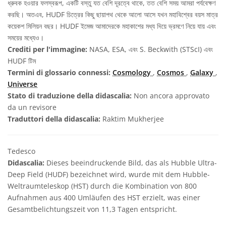
ধ্রুবক হওয়ার ফলস্বরূপ, একটি বস্তু যত বেশি দূরত্বে থাকে, তত বেশি সময় আমরা পর্যবেক্ষণ
করছি। অতএব, HUDF চিত্রের কিছু ছায়াপথ থেকে আলো আসে যখন মহাবিশ্বের বয়স মাত্র
কয়েকশ মিলিয়ন বছর। HUDF ইমেজ আমাদেরকে মহাকাশের মধ্য দিয়ে ভ্রমণে নিয়ে যায় এবং
সময়ের মধ্যেও।
Crediti per l'immagine:
NASA, ESA, এবং S. Beckwith (STScI) এবং
HUDF টিম
Termini di glossario connessi:
Cosmology
,
Cosmos
,
Galaxy
,
Universe
Stato di traduzione della didascalia:
Non ancora approvato
da un revisore
Traduttori della didascalia:
Raktim Mukherjee
Tedesco
Didascalia:
Dieses beeindruckende Bild, das als Hubble Ultra-
Deep Field (HUDF) bezeichnet wird, wurde mit dem Hubble-
Weltraumteleskop (HST) durch die Kombination von 800
Aufnahmen aus 400 Umläufen des HST erzielt, was einer
Gesamtbelichtungszeit von 11,3 Tagen entspricht.