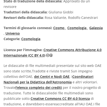
Stato di traduzione della didascalia:
Approvato da un
revisore
Traduttori della didascalia:
Giuliana Giobbi
Revisori della didascalia:
Rosa Valiante, Rodolfo Canestrari
Termini di glossario connessi:
Cosmo
,
Cosmologia
,
Galassia
,
Universo
Categorie:
Cosmologia
Licenza per l'immagine:
Creative Commons Attribuzione 4.0
Creative Commons Attribuzione 4.0
Internazionale (CC BY 4.0)
Le didascalie di file multimediali presentate sul sito web OAE
sono state scritte,Tradotte e riviste tramit Sun impegno
collettivo dell'OAE,
dei Centri e Nodi OAE
, i
Coordinatori
Nazionali per la Didattica dell'Astronomia
e altri volontari.
Trovate
l'elenco completo dei crediti
per il nostro progetto di
traduzione. Tutte le didascaliedei file multimediali sono
pubblicate sotto
Creative Commons CC BY-4.0 licenza
di
traduzione, e dovrebbero essereaccreditate all'IAU OAE.I file