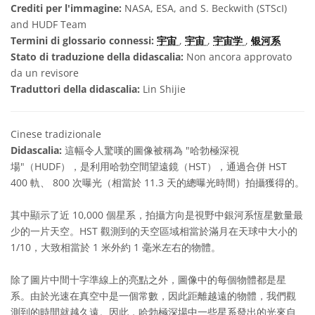
Crediti per l'immagine:
NASA, ESA, and S. Beckwith (STScI)
and HUDF Team
Termini di glossario connessi:
宇宙
,
宇宙
,
宇宙学
,
银河系
Stato di traduzione della didascalia:
Non ancora approvato
da un revisore
Traduttori della didascalia:
Lin Shijie
Cinese tradizionale
Didascalia:
這幅令人驚嘆的圖像被稱為 "哈勃極深視
場"（HUDF），是利用哈勃空間望遠鏡（HST），通過合併 HST
400 軌、 800 次曝光（相當於 11.3 天的總曝光時間）拍攝獲得的。
其中顯示了近 10,000 個星系，拍攝方向是視野中銀河系恆星數量最
少的一片天空。HST 觀測到的天空區域相當於滿月在天球中大小的
1/10，大致相當於 1 米外約 1 毫米左右的物體。
除了圖片中間十字準線上的亮點之外，圖像中的每個物體都是星
系。由於光速在真空中是一個常數，因此距離越遠的物體，我們觀
測到的時間就越久遠。因此，哈勃極深場中一些星系發出的光來自