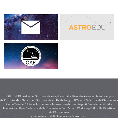
L'Ufficio di Didattica dell'Astronomia é ospitato dalla Haus der Astronomie nel campus
dell'Istituto Max Planck per l'Astronomia ad Heidelberg. L' Ufficio di Didattica dell'Astronomia
é un ufficio dell'Unione Astronomica Internazionale , con ingenti finanziamenti dalla
Fondazione Klaus Tschira e dalla Fondazione Carl Zeiss . IWorkshop OAE sulla Didattica
dell'Astronomia
sono finanziati dalla Fondazione Shaw Prize .