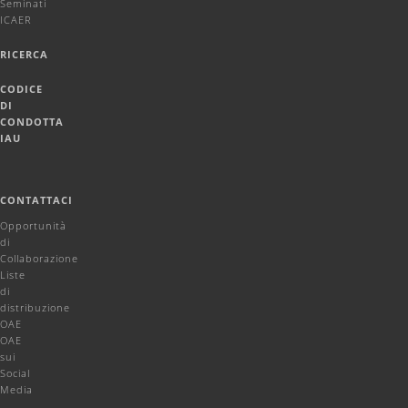
Seminati
ICAER
RICERCA
CODICE
DI
CONDOTTA
IAU
CONTATTACI
Opportunità
di
Collaborazione
Liste
di
distribuzione
OAE
OAE
sui
Social
Media