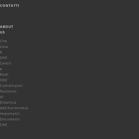
CONTATTI
ABOUT
US
Che
cosa
é
OAE
Centri
e
Nodi
OAE
Coordinatori
Nazionali
di
Didattica
dell'Astronomia
Importanti
Documenti
OAE