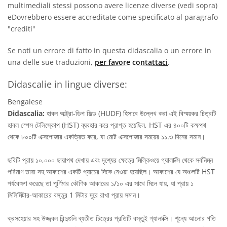
multimediali stessi possono avere licenze diverse (vedi sopra)
eDovrebbero essere accreditate come specificato al paragrafo
"crediti"
Se noti un errore di fatto in questa didascalia o un errore in
una delle sue traduzioni,
per favore contattaci
.
Didascalie in lingue diverse:
Bengalese
Didascalia:
হাবল আল্ট্রা-ডিপ ফিল্ড (HUDF) হিসাবে উল্লেখ করা এই বিস্ময়কর চিত্রটি
হাবল স্পেস টেলিস্কোপ (HST) ব্যবহার করে প্রাপ্ত হয়েছিল, HST এর ৪০০টি কক্ষপথ
থেকে ৮০০টি এক্সপোজার একত্রিত করে, যা মোট এক্সপোজার সময়ের ১১.৩ দিনের সমান।
ছবিটি প্রায় ১০,০০০ ছায়াপথ দেখায় এবং দৃশ্যের ক্ষেত্রে মিল্কিওয়ে গ্যালাক্সি থেকে সর্বনিম্ন
পরিমাণ তারা সহ আকাশের একটি প্যাচের দিকে নেওয়া হয়েছিল। আকাশের যে অঞ্চলটি HST
পর্যবেক্ষণ করেছে তা পূর্ণিমার কৌণিক আকারের ১/১০ এর সাথে মিলে যায়, যা প্রায় ১
মিলিমিটার-আকারের বস্তুর 1 মিটার দূরে রাখা প্রায় সমান।
ক্রসহেয়ার সহ উজ্জ্বল বিন্দুগুলি ব্যতীত চিত্রের প্রতিটি বস্তুই গ্যালাক্সি। শূন্যে আলোর গতি