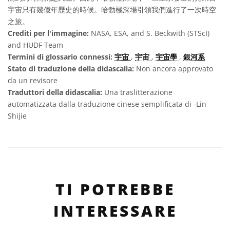
宇宙只有幾億年歷史的時候。哈勃極深場引領我們進行了一次時空
之旅。
Crediti per l'immagine:
NASA, ESA, and S. Beckwith (STScI)
and HUDF Team
Termini di glossario connessi:
宇宙
,
宇宙
,
宇宙學
,
銀河系
Stato di traduzione della didascalia:
Non ancora approvato
da un revisore
Traduttori della didascalia:
Una traslitterazione
automatizzata dalla traduzione cinese semplificata di -Lin
Shijie
TI POTREBBE
INTERESSARE