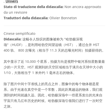
,
Univers
Stato di traduzione della didascalia:
Non ancora approvato
da un revisore
Traduttori della didascalia:
Olivier Bonneton
Cinese semplificato
Didascalia:
这幅令人惊叹的图像被称为 "哈勃极深视
场"（HUDF），是利用哈勃空间望远镜（HST），通过合并 HST
400 轨、 800 次曝光（相当于 11.3 天的总曝光时间）拍摄获得的。
其中显示了近 10,000 个星系，拍摄方向是视野中银河系恒星数量最
少的一片天空。HST 观测到的天空区域相当于满月在天球中大小的
1/10，大致相当于 1 米外约 1 毫米左右的物体。
除了图片中间十字准线上的亮点之外，图像中的每个物体都是星
系。由于光速在真空中是一个常数，因此距离越远的物体，我们观
测到的时间就越久远。因此，哈勃极深场中一些星系发出的光来自
宇宙只有几亿年历史的时候。哈勃极深场引领我们进行了一次时空
之旅。