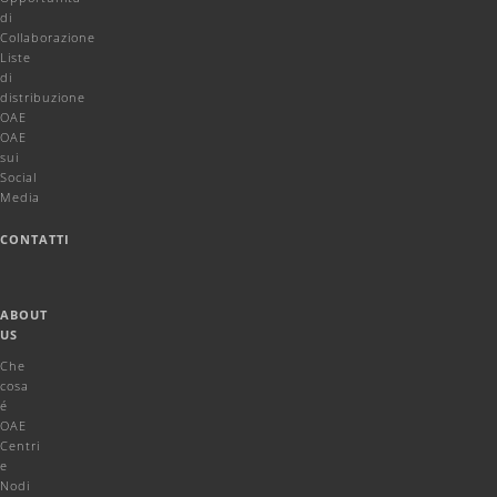
di
Collaborazione
Liste
di
distribuzione
OAE
OAE
sui
Social
Media
CONTATTI
ABOUT
US
Che
cosa
é
OAE
Centri
e
Nodi