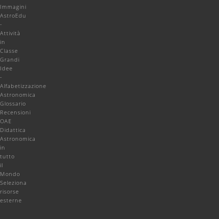
Immagini
AstroEdu
-
Attività
in
Classe
Grandi
Idee
-
Alfabetizzazione
Astronomica
Glossario
Recensioni
OAE
Didattica
Astronomica
in
tutto
il
Mondo
Seleziona
risorse
esterne