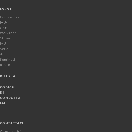
EVENTI
Conferenza
IAU-
OAE
Workshop
Shaw-
IAU
Serie
di
Seminati
ICAER
RICERCA
CODICE
DI
CONDOTTA
IAU
CONTATTACI
Opportunità