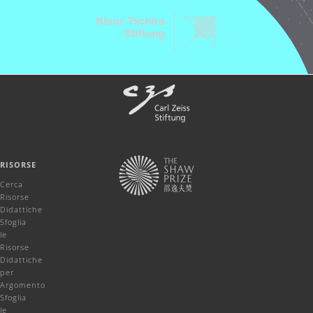
RISORSE
Cerca
Risorse
Didattiche
Sfoglia
le
Risorse
Didattiche
per
Argomento
Sfoglia
le