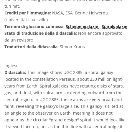
tun hat.
Crediti per l'immagine:
NASA, ESA, Benne Holwerda
(Universität Louisville)
Termini di glossario connessi:
Scheibengalaxie
,
Spiralgalaxie
Stato di traduzione della didascalia:
Non ancora approvato
da un revisore
Traduttori della didascalia:
Simon Kraus
Inglese
Didascalia:
This image shows UGC 2885, a spiral galaxy
located in the constellation Perseus, about 230 million light-
years from Earth. Spiral galaxies have rotating disks of stars,
gas, and dust, with spiral arms extending outward from the
central region. In UGC 2885, these arms are very broad and
faint, revealing the galaxy’s large size. This galaxy is tilted at
an angle to the observer on Earth, meaning it does not
appear as the circular "grand design" spiral it would look like
if viewed face-on, nor as the thin line with a central bulge it