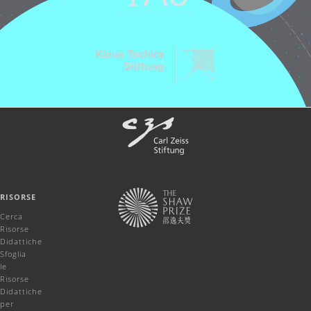
RISORSE
Cerca
Risorse
Didattiche
Sfoglia
le
Risorse
Didattiche
per