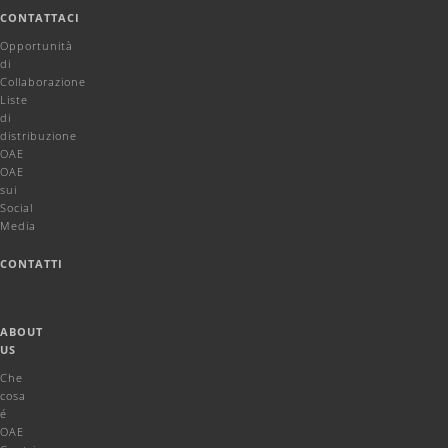
CONTATTACI
Opportunità
di
Collaborazione
Liste
di
distribuzione
OAE
OAE
sui
Social
Media
CONTATTI
ABOUT
US
Che
cosa
é
OAE