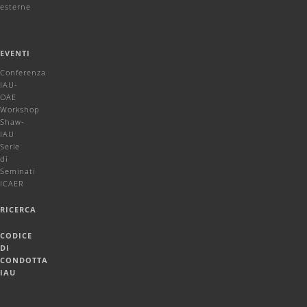
esterne
EVENTI
Conferenza
IAU-
OAE
Workshop
Shaw-
IAU
Serie
di
Seminati
ICAER
RICERCA
CODICE
DI
CONDOTTA
IAU