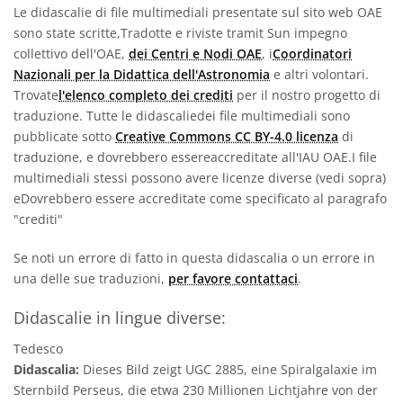
Le didascalie di file multimediali presentate sul sito web OAE
sono state scritte,Tradotte e riviste tramit Sun impegno
collettivo dell'OAE,
dei Centri e Nodi OAE
, i
Coordinatori
Nazionali per la Didattica dell'Astronomia
e altri volontari.
Trovate
l'elenco completo dei crediti
per il nostro progetto di
traduzione. Tutte le didascaliedei file multimediali sono
pubblicate sotto
Creative Commons CC BY-4.0 licenza
di
traduzione, e dovrebbero essereaccreditate all'IAU OAE.I file
multimediali stessi possono avere licenze diverse (vedi sopra)
eDovrebbero essere accreditate come specificato al paragrafo
"crediti"
Se noti un errore di fatto in questa didascalia o un errore in
una delle sue traduzioni,
per favore contattaci
.
Didascalie in lingue diverse:
Tedesco
Didascalia:
Dieses Bild zeigt UGC 2885, eine Spiralgalaxie im
Sternbild Perseus, die etwa 230 Millionen Lichtjahre von der