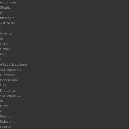
Argomento
Sfoglia
le
Immagini
AstroEdu
-
Attività
in
Classe
Grandi
Idee
-
Alfabetizzazione
Astronomica
Glossario
Recensioni
OAE
Didattica
Astronomica
in
tutto
il
Mondo
Seleziona
risorse