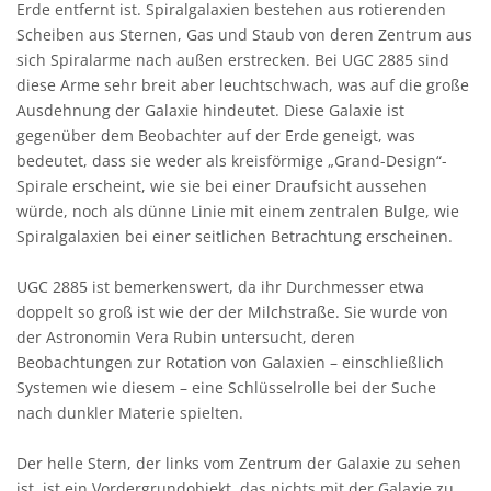
Erde entfernt ist. Spiralgalaxien bestehen aus rotierenden
Scheiben aus Sternen, Gas und Staub von deren Zentrum aus
sich Spiralarme nach außen erstrecken. Bei UGC 2885 sind
diese Arme sehr breit aber leuchtschwach, was auf die große
Ausdehnung der Galaxie hindeutet. Diese Galaxie ist
gegenüber dem Beobachter auf der Erde geneigt, was
bedeutet, dass sie weder als kreisförmige „Grand-Design“-
Spirale erscheint, wie sie bei einer Draufsicht aussehen
würde, noch als dünne Linie mit einem zentralen Bulge, wie
Spiralgalaxien bei einer seitlichen Betrachtung erscheinen.
UGC 2885 ist bemerkenswert, da ihr Durchmesser etwa
doppelt so groß ist wie der der Milchstraße. Sie wurde von
der Astronomin Vera Rubin untersucht, deren
Beobachtungen zur Rotation von Galaxien – einschließlich
Systemen wie diesem – eine Schlüsselrolle bei der Suche
nach dunkler Materie spielten.
Der helle Stern, der links vom Zentrum der Galaxie zu sehen
ist, ist ein Vordergrundobjekt, das nichts mit der Galaxie zu