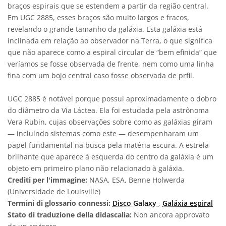
braços espirais que se estendem a partir da região central.
Em UGC 2885, esses braços são muito largos e fracos,
revelando o grande tamanho da galáxia. Esta galáxia está
inclinada em relação ao observador na Terra, o que significa
que não aparece como a espiral circular de “bem efinida” que
veríamos se fosse observada de frente, nem como uma linha
fina com um bojo central caso fosse observada de prfil.
UGC 2885 é notável porque possui aproximadamente o dobro
do diâmetro da Via Láctea. Ela foi estudada pela astrônoma
Vera Rubin, cujas observações sobre como as galáxias giram
— incluindo sistemas como este — desempenharam um
papel fundamental na busca pela matéria escura. A estrela
brilhante que aparece à esquerda do centro da galáxia é um
objeto em primeiro plano não relacionado à galáxia.
Crediti per l'immagine:
NASA, ESA, Benne Holwerda
(Universidade de Louisville)
Termini di glossario connessi:
Disco Galaxy
,
Galáxia espiral
Stato di traduzione della didascalia:
Non ancora approvato