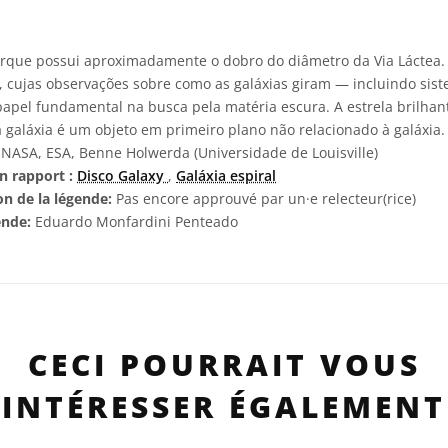
rque possui aproximadamente o dobro do diâmetro da Via Láctea. 
 cujas observações sobre como as galáxias giram — incluindo sis
el fundamental na busca pela matéria escura. A estrela brilhan
 galáxia é um objeto em primeiro plano não relacionado à galáxia.
NASA, ESA, Benne Holwerda (Universidade de Louisville)
n rapport :
Disco Galaxy
,
Galáxia espiral
on de la légende:
Pas encore approuvé par un·e relecteur(rice)
ende:
Eduardo Monfardini Penteado
CECI POURRAIT VOUS
INTÉRESSER ÉGALEMENT