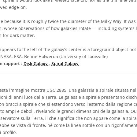
 spiral it would look like if viewed face-on, nor as the thin line with
ewed edge-on.
 because it is roughly twice the diameter of the Milky Way. It was
, whose observations of how galaxies rotate — including systems l
h for dark matter.
ppears to the left of the galaxy's center is a foreground object not 
NASA, ESA, Benne Holwerda (University of Louisville)
n rapport :
Disk Galaxy
,
Spiral Galaxy
sta immagine mostra UGC 2885, una galassia a spirale situata nell
ioni di anni luce dalla Terra. Le galassie a spirale presentano disc
con bracci a spirale che si estendono verso l'esterno dalla regione 
to ampi e deboli, rivelando le grandi dimensioni della galassia. Qu
osservatore sulla Terra, il che significa che non appare come la spira
be se vista di fronte, né come la linea sottile con un rigonfiamen
 profilo.