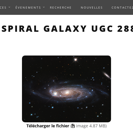
CES
ÉVENEMENTS
RECHERCHE
NOUVELLES
CONTACTE
THIS PAGE DESCRIBES A
SPIRAL GALAXY UGC 28
Télécharger le fichier
(
image 4.87 MB)