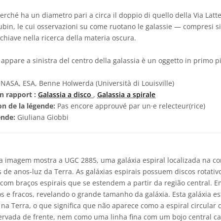
rché ha un diametro pari a circa il doppio di quello della Via Latte
ubin, le cui osservazioni su come ruotano le galassie — compresi 
chiave nella ricerca della materia oscura.
 appare a sinistra del centro della galassia è un oggetto in primo p
NASA, ESA, Benne Holwerda (Università di Louisville)
n rapport :
Galassia a disco
,
Galassia a spirale
on de la légende:
Pas encore approuvé par un·e relecteur(rice)
ende:
Giuliana Giobbi
a imagem mostra a UGC 2885, uma galáxia espiral localizada na co
 de anos-luz da Terra. As galáxias espirais possuem discos rotati
, com braços espirais que se estendem a partir da região central. 
s e fracos, revelando o grande tamanho da galáxia. Esta galáxia e
na Terra, o que significa que não aparece como a espiral circular 
ervada de frente, nem como uma linha fina com um bojo central c