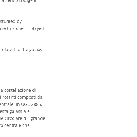
 a central bulge it
 studied by
ike this one — played
related to the galaxy.
a costellazione di
hi rotanti composti da
centrale. In UGC 2885,
esta galassia è
le circolare di "grande
to centrale che