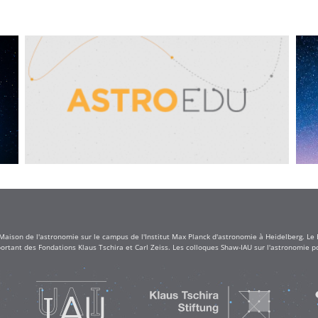
 Maison de l'astronomie sur le campus de l'Institut Max Planck d'astronomie à Heidelberg. Le
rtant des Fondations Klaus Tschira et Carl Zeiss. Les colloques Shaw-IAU sur l'astronomie po