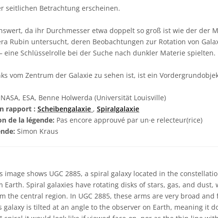
er seitlichen Betrachtung erscheinen.
swert, da ihr Durchmesser etwa doppelt so groß ist wie der der M
ra Rubin untersucht, deren Beobachtungen zur Rotation von Galaxi
 eine Schlüsselrolle bei der Suche nach dunkler Materie spielten.
inks vom Zentrum der Galaxie zu sehen ist, ist ein Vordergrundobjek
NASA, ESA, Benne Holwerda (Universität Louisville)
n rapport :
Scheibengalaxie
,
Spiralgalaxie
on de la légende:
Pas encore approuvé par un·e relecteur(rice)
ende:
Simon Kraus
s image shows UGC 2885, a spiral galaxy located in the constellati
m Earth. Spiral galaxies have rotating disks of stars, gas, and dust,
 the central region. In UGC 2885, these arms are very broad and f
is galaxy is tilted at an angle to the observer on Earth, meaning it 