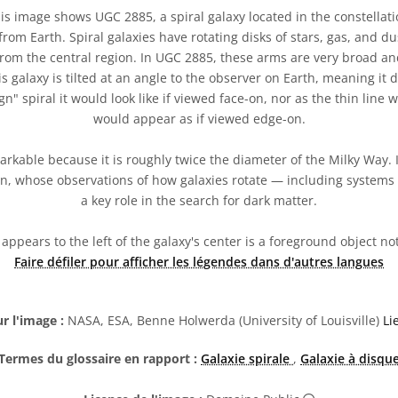
s image shows UGC 2885, a spiral galaxy located in the constellat
 from Earth. Spiral galaxies have rotating disks of stars, gas, and du
om the central region. In UGC 2885, these arms are very broad and
his galaxy is tilted at an angle to the observer on Earth, meaning it
n" spiral it would look like if viewed face-on, nor as the thin line w
would appear as if viewed edge-on.
rkable because it is roughly twice the diameter of the Milky Way. 
, whose observations of how galaxies rotate — including systems 
a key role in the search for dark matter.
appears to the left of the galaxy's center is a foreground object not
Faire défiler pour afficher les légendes dans d'autres langues
r l'image :
NASA, ESA, Benne Holwerda (University of Louisville)
Li
Termes du glossaire en rapport :
Galaxie spirale
,
Galaxie à disqu