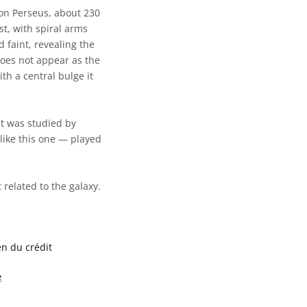
ion Perseus, about 230
st, with spiral arms
 faint, revealing the
 does not appear as the
ith a central bulge it
It was studied by
like this one — played
 related to the galaxy.
en du crédit
e