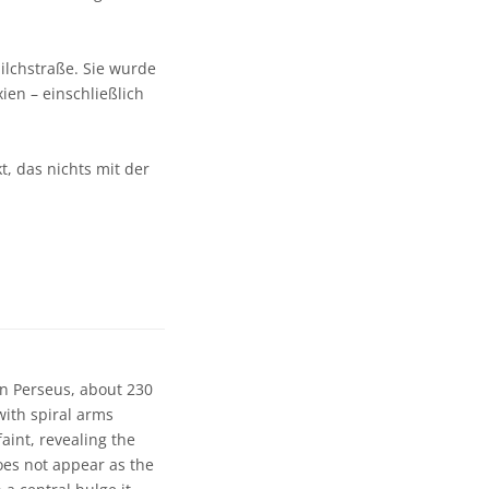
ilchstraße. Sie wurde
en – einschließlich
t, das nichts mit der
on Perseus, about 230
 with spiral arms
aint, revealing the
does not appear as the