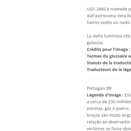
UGC 2885 è notevole pe
dall'astronoma Vera R
hanno svolto un ruolo 
La stella luminosa che
galassia.
Crédits pour l'image :
Termes du glossaire e
Statuts de la traducti
Traducteurs de la lég
Portugais BR
Légende d'image :
Est
a cerca de 230 milhões
estrelas, gás e poeira
braços são muito largo
relação ao observador 
veríamos se fosse obs