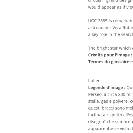
circular "grand design"
would appear as if vi
UGC 2885 is remarkable
astronomer Vera Rubin
a key role in the searc
The bright star which a
Crédits pour l'image :
Termes du glossaire e
Italien
Légende d'image :
Que
Perseo, a circa 230 mil
stelle, gas e polvere, 
questi bracci sono mol
inclinata rispetto all'
disegno" che sembrereb
apparirebbe se vista di