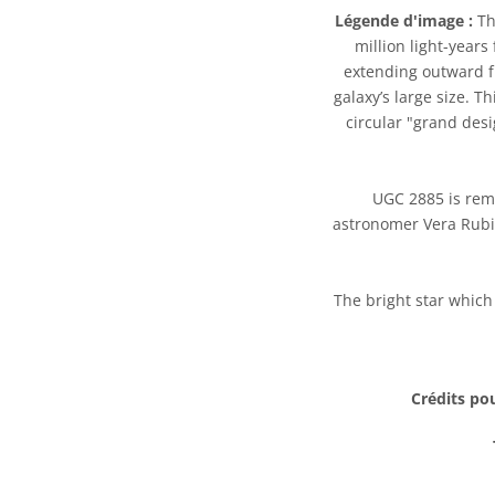
Légende d'image :
Thi
million light-years
extending outward fr
galaxy’s large size. T
circular "grand desig
UGC 2885 is rema
astronomer Vera Rubin
The bright star which 
Crédits pou