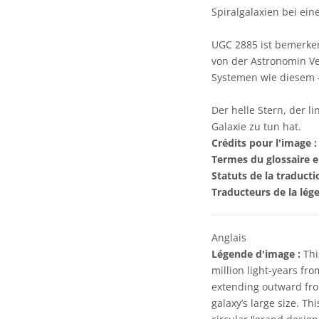
Spiralgalaxien bei ein
UGC 2885 ist bemerken
von der Astronomin Ve
Systemen wie diesem –
Der helle Stern, der l
Galaxie zu tun hat.
Crédits pour l'image :
Termes du glossaire e
Statuts de la traducti
Traducteurs de la lég
Anglais
Légende d'image :
Thi
million light-years fro
extending outward from
galaxy’s large size. Th