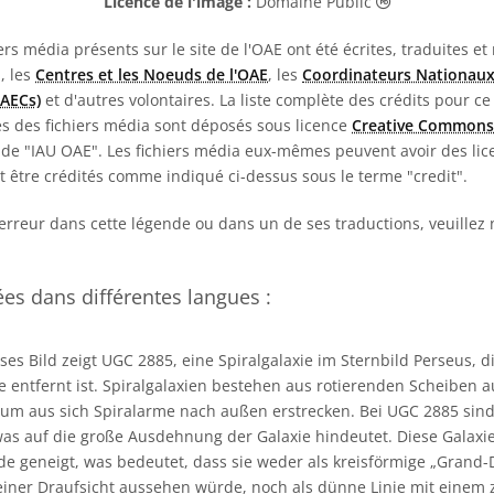
Domaine Publi
Licence de l'image :
Domaine Public
rs média présents sur le site de l'OAE ont été écrites, traduites et
E, les
Centres et les Noeuds de l'OAE
, les
Coordinateurs Nationaux
NAECs)
et d'autres volontaires. La liste complète des crédits pour ce
es des fichiers média sont déposés sous licence
Creative Commons
de "IAU OAE". Les fichiers média eux-mêmes peuvent avoir des lice
nt être crédités comme indiqué ci-dessus sous le terme "credit".
erreur dans cette légende ou dans un de ses traductions, veuillez
s dans différentes langues :
ses Bild zeigt UGC 2885, eine Spiralgalaxie im Sternbild Perseus, d
e entfernt ist. Spiralgalaxien bestehen aus rotierenden Scheiben 
um aus sich Spiralarme nach außen erstrecken. Bei UGC 2885 sind
as auf die große Ausdehnung der Galaxie hindeutet. Diese Galaxi
de geneigt, was bedeutet, dass sie weder als kreisförmige „Grand-
 einer Draufsicht aussehen würde, noch als dünne Linie mit einem 