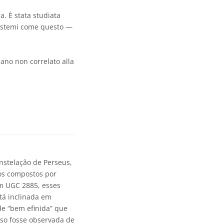
a. È stata studiata
sistemi come questo —
iano non correlato alla
nstelação de Perseus,
vos compostos por
Em UGC 2885, esses
stá inclinada em
de “bem efinida” que
aso fosse observada de