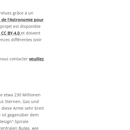
c Icônes
 relues grâce à un
 de l'Astronomie pour
 projet est disponible
 CC BY-4.0
et doivent
nces différentes (voir
 nous contacter
veuillez
ie etwa 230 Millionen
aus Sternen, Gas und
 diese Arme sehr breit
e ist gegenüber dem
Design“-Spirale
zentralen Bulge, wie