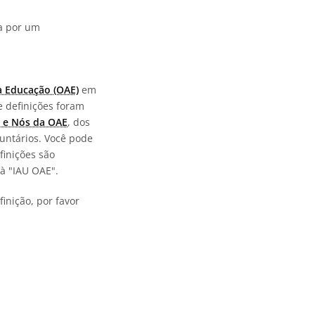
da por um
a Educação (OAE)
em
e definições foram
 e Nós da OAE
, dos
untários. Você pode
finições são
à "IAU OAE".
inição, por favor