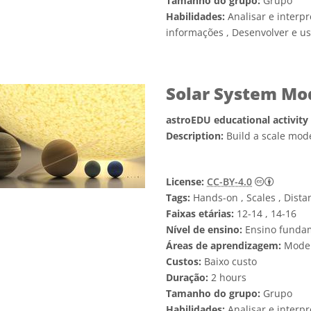
Tamanho do grupo:
Grupo
Habilidades:
Analisar e interp
informações , Desenvolver e u
Solar System Mod
astroEDU educational activity
Description:
Build a scale mod
Creativ
License:
CC-BY-4.0
Tags:
Hands-on , Scales , Distan
Faixas etárias:
12-14 , 14-16
Nível de ensino:
Ensino funda
Áreas de aprendizagem:
Mode
Custos:
Baixo custo
Duração:
2 hours
Tamanho do grupo:
Grupo
Habilidades:
Analisar e interp