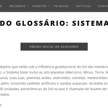
IO
RECURSOS
EVENTOS
PESQUISA
NOTÍCIAS
CONE
DO GLOSSÁRIO: SISTEM
PÁGINA INICIAL DO GLOSSÁRIO
bjetos que estão sob a influência gravitacional do Sol são membro
, o Sistema Solar inclui os oito planetas (Mercúrio, Vênus, Terra, M
uno), suas luas, planetas anões, asteroides, cometas, meteoróides
além, incluindo satélites artificiais e sondas espaciais. Acredita-s
000 unidades astronômicas do Sol no que é chamado de Nuvem de 
elados.
: