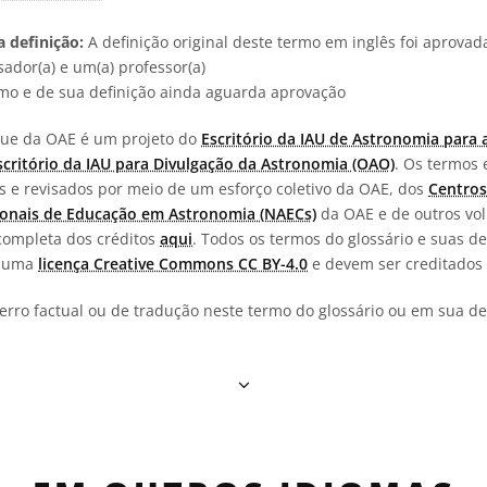
 definição:
A definição original deste termo em inglês foi aprova
ador(a) e um(a) professor(a)
rmo e de sua definição ainda aguarda aprovação
ngue da OAE é um projeto do
Escritório da IAU de Astronomia para 
scritório da IAU para Divulgação da Astronomia (OAO)
. Os termos 
os e revisados por meio de um esforço coletivo da OAE, dos
Centros
onais de Educação em Astronomia (NAECs)
da OAE e de outros vol
completa dos créditos
aqui
. Todos os termos do glossário e suas de
b uma
licença Creative Commons CC BY-4.0
e devem ser creditados 
erro factual ou de tradução neste termo do glossário ou em sua def