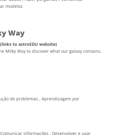
sar modelos
lky Way
 (links to astroEDU website)
he Milky Way to discover what our galaxy contains.
e Commons Attribution 4.0 International (CC BY 4.0) ícones
ução de problemas , Aprendizagem por
 Comunicar informações , Desenvolver e usar