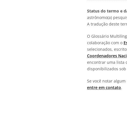
Status do termo e da
astrônomo(a) pesquis
A tradução deste te
O Glossário Multilí
colaboração com o
E
selecionados, escrit
Coordenadores Naci
encontrar uma lista 
disponibilizados so
Se você notar algum 
entre em contato
.