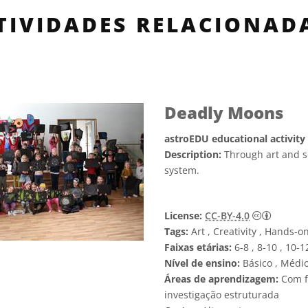
TIVIDADES RELACIONAD
Deadly Moons
astroEDU educational activity
Description:
Through art and s
system.
Creativ
License:
CC-BY-4.0
Tags:
Art , Creativity , Hands-o
Faixas etárias:
6-8 , 8-10 , 10-1
Nível de ensino:
Básico , Médi
Áreas de aprendizagem:
Com f
investigação estruturada