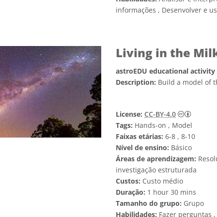
informações , Desenvolver e u
Living in the Mi
astroEDU educational activity
Description:
Build a model of t
Creativ
License:
CC-BY-4.0
Tags:
Hands-on , Model
Faixas etárias:
6-8 , 8-10
Nível de ensino:
Básico
Áreas de aprendizagem:
Resol
investigação estruturada
Custos:
Custo médio
Duração:
1 hour 30 mins
Tamanho do grupo:
Grupo
Habilidades:
Fazer perguntas ,