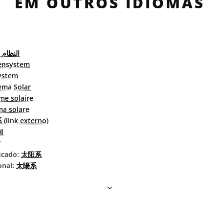
EM OUTROS IDIOMAS
النظام
ensystem
ystem
ema Solar
me solaire
ma solare
(link externo)
계
icado:
太阳系
onal:
太陽系