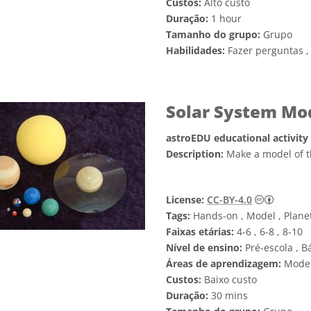
Custos:
Alto custo
Duração:
1 hour
Tamanho do grupo:
Grupo
Habilidades:
Fazer perguntas 
Solar System Mo
astroEDU educational activity
Description:
Make a model of t
Creativ
License:
CC-BY-4.0
Tags:
Hands-on , Model , Plane
Faixas etárias:
4-6 , 6-8 , 8-10
Nível de ensino:
Pré-escola , B
Áreas de aprendizagem:
Mode
Custos:
Baixo custo
Duração:
30 mins