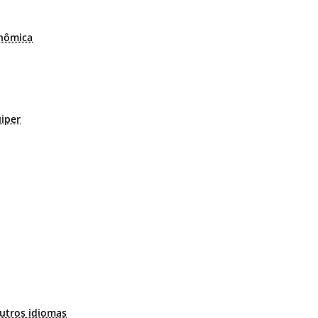
nômica
uiper
utros idiomas