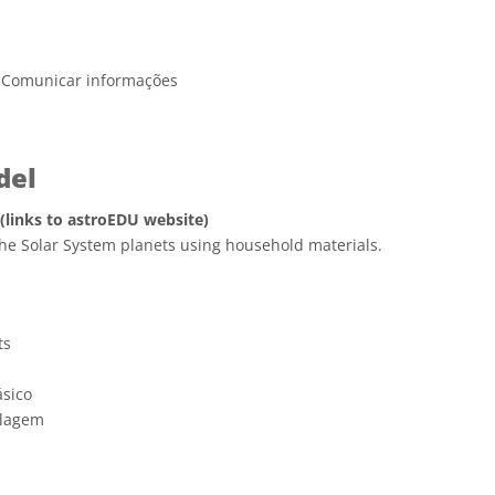
, Comunicar informações
del
 (links to astroEDU website)
he Solar System planets using household materials.
e Commons Attribution 4.0 International (CC BY 4.0) ícones
ts
ásico
lagem