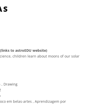
AS
 (links to astroEDU website)
cience, children learn about moons of our solar
e Commons Attribution 4.0 International (CC BY 4.0) ícones
n , Drawing
2
o
oco em belas-artes , Aprendizagem por