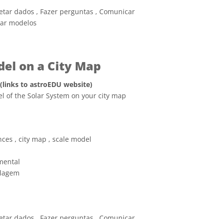
retar dados , Fazer perguntas , Comunicar
sar modelos
el on a City Map
 (links to astroEDU website)
el of the Solar System on your city map
e Commons Attribution 4.0 International (CC BY 4.0) ícones
ces , city map , scale model
mental
lagem
retar dados , Fazer perguntas , Comunicar