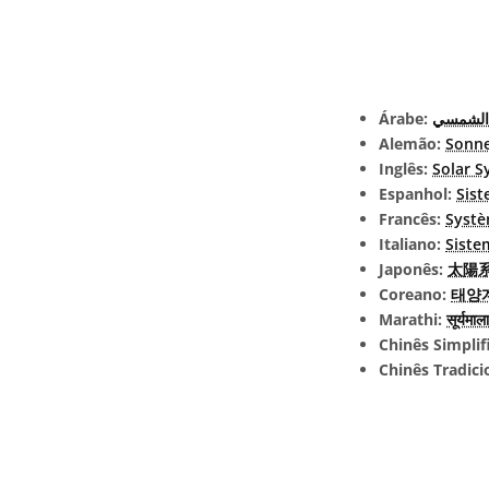
Árabe:
 الشمسي
Alemão:
Sonn
Inglês:
Solar S
Espanhol:
Sist
Francês:
Systè
Italiano:
Siste
Japonês:
太陽系 
Coreano:
태양
Marathi:
सूर्यमाला
Chinês Simplif
Chinês Tradici