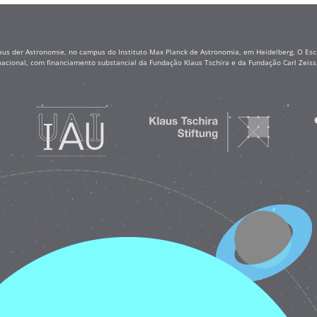
aus der Astronomie, no campus do Instituto Max Planck de Astronomia, em Heidelberg. O Escr
nacional, com financiamento substancial da Fundação Klaus Tschira e da Fundação Carl Zei