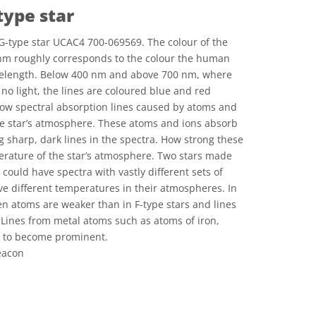
type star
G-type star UCAC4 700-069569. The colour of the
nm roughly corresponds to the colour the human
avelength. Below 400 nm and above 700 nm, where
 no light, the lines are coloured blue and red
show spectral absorption lines caused by atoms and
the star’s atmosphere. These atoms and ions absorb
g sharp, dark lines in the spectra. How strong these
erature of the star’s atmosphere. Two stars made
ould have spectra with vastly different sets of
have different temperatures in their atmospheres. In
en atoms are weaker than in F-type stars and lines
 Lines from metal atoms such as atoms of iron,
n to become prominent.
eacon
e Commons Attribution 4.0 International (CC BY 4.0) ícones