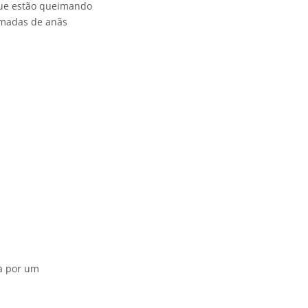
 que estão queimando
amadas de anãs
da por um