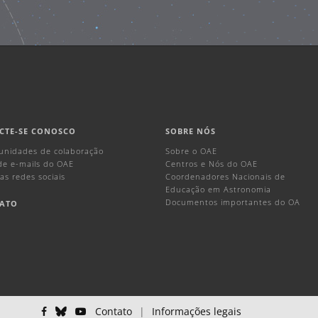
CTE-SE CONOSCO
SOBRE NÓS
unidades de colaboração
Sobre o OAE
 de e-mails do OAE
Centros e Nós do OAE
as redes sociais
Coordenadores Nacionais de
Educação em Astronomia
Documentos importantes do OA
ATO
Contato
|
Informações legais