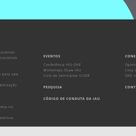
acionais
EVENTOS
CONE
ucacionais
Conferência IAU-OAE
Oport
Workshops Shaw-IAU
Lista
s para sala
Ciclo de Seminários ICAER
OAE n
abetização
PESQUISA
CONT
CÓDIGO DE CONDUTA DA IAU
omia no
externos