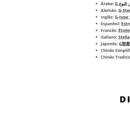
Árabe:
ن النوع
Alemão:
G-Ste
Inglês:
G-type 
Espanhol:
Estr
Francês:
Étoil
Italiano:
Stella
Japonês:
G型星 (
Chinês Simplif
Chinês Tradici
D