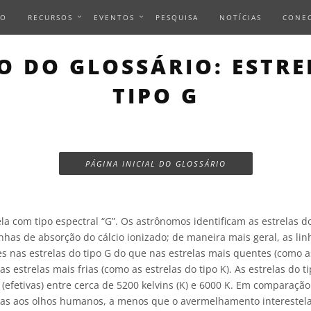
IO
RECURSOS
EVENTOS
PESQUISA
NOTÍCIAS
CONE
O DO GLOSSÁRIO: ESTRE
TIPO G
PÁGINA INICIAL DO GLOSSÁRIO
a com tipo espectral “G”. Os astrônomos identificam as estrelas do
inhas de absorção do cálcio ionizado; de maneira mais geral, as li
s nas estrelas do tipo G do que nas estrelas mais quentes (como as
s estrelas mais frias (como as estrelas do tipo K). As estrelas do 
 (efetivas) entre cerca de 5200 kelvins (K) e 6000 K. Em comparação
as aos olhos humanos, a menos que o avermelhamento interestela