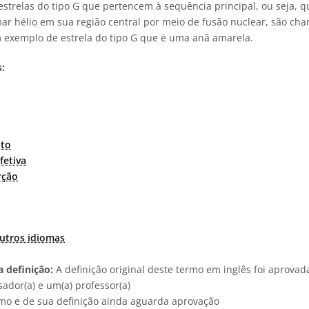
As estrelas do tipo G que pertencem à sequência principal, ou seja,
ar hélio em sua região central por meio de fusão nuclear, são ch
m exemplo de estrela do tipo G que é uma anã amarela.
:
to
fetiva
rção
utros idiomas
 definição:
A definição original deste termo em inglês foi aprova
ador(a) e um(a) professor(a)
rmo e de sua definição ainda aguarda aprovação