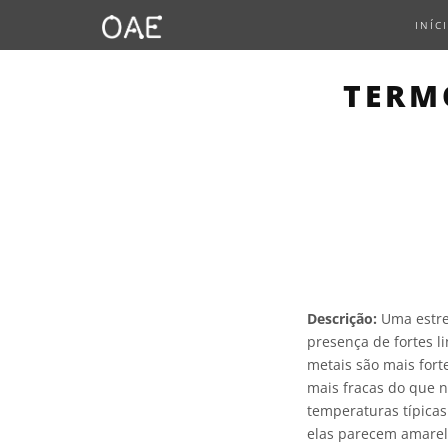
INÍC
TERM
Descrição:
Uma estrel
presença de fortes l
metais são mais forte
mais fracas do que na
temperaturas típicas
elas parecem amarel