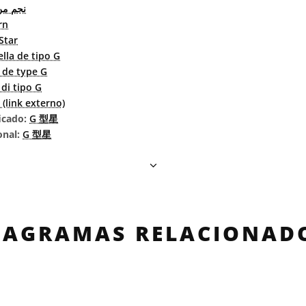
نجم م G
rn
Star
ella de tipo G
e de type G
 di tipo G
link externo)
icado:
G 型星
onal:
G 型星
IAGRAMAS RELACIONAD