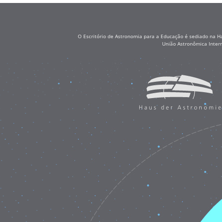
O Escritório de Astronomia para a Educação é sediado na H
União Astronômica Inter