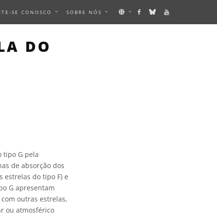
CTE-SE CONOSCO
SOBRE NÓS
LA DO
 tipo G pela
nhas de absorção dos
 estrelas do tipo F) e
tipo G apresentam
 com outras estrelas,
r ou atmosférico