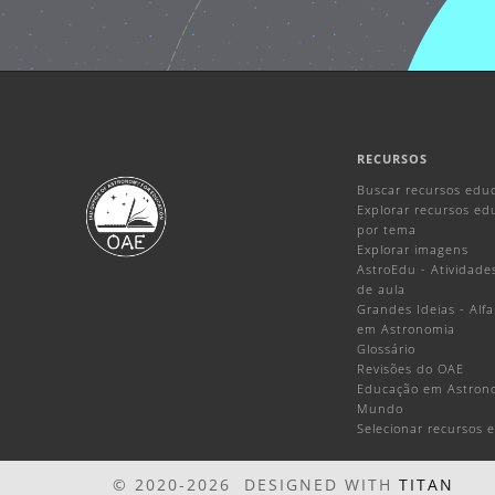
RECURSOS
Buscar recursos educ
Explorar recursos ed
por tema
Explorar imagens
AstroEdu - Atividade
de aula
Grandes Ideias - Alf
em Astronomia
Glossário
Revisões do OAE
Educação em Astron
Mundo
Selecionar recursos 
© 2020-2026 DESIGNED WITH
TITAN