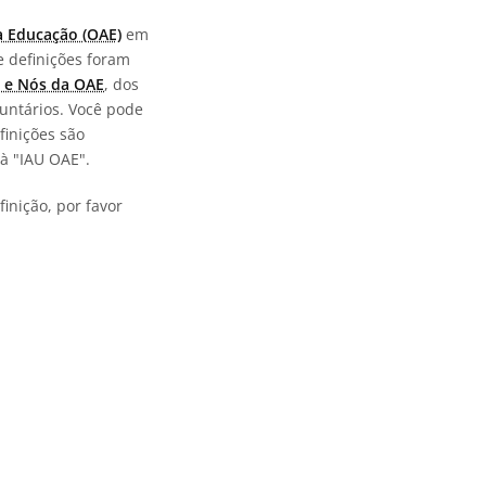
a Educação (OAE)
em
e definições foram
 e Nós da OAE
, dos
untários. Você pode
finições são
à "IAU OAE".
inição, por favor