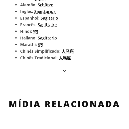
Alemão:
Schütze
Inglês:
Sagittarius
Espanhol:
Sagitario
Francês:
Sagittaire
Hindi:
धनु
Italiano:
Sagittario
Marathi:
धनु
Chinês Simplificado:
人马座
Chinês Tradicional:
人馬座
MÍDIA RELACIONADA