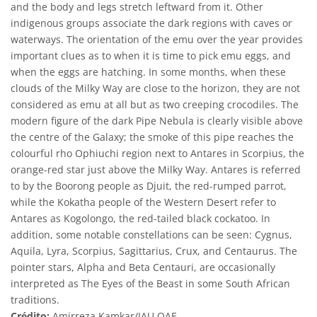
and the body and legs stretch leftward from it. Other
indigenous groups associate the dark regions with caves or
waterways. The orientation of the emu over the year provides
important clues as to when it is time to pick emu eggs, and
when the eggs are hatching. In some months, when these
clouds of the Milky Way are close to the horizon, they are not
considered as emu at all but as two creeping crocodiles. The
modern figure of the dark Pipe Nebula is clearly visible above
the centre of the Galaxy; the smoke of this pipe reaches the
colourful rho Ophiuchi region next to Antares in Scorpius, the
orange-red star just above the Milky Way. Antares is referred
to by the Boorong people as Djuit, the red-rumped parrot,
while the Kokatha people of the Western Desert refer to
Antares as Kogolongo, the red-tailed black cockatoo. In
addition, some notable constellations can be seen: Cygnus,
Aquila, Lyra, Scorpius, Sagittarius, Crux, and Centaurus. The
pointer stars, Alpha and Beta Centauri, are occasionally
interpreted as The Eyes of the Beast in some South African
traditions.
Crédito:
Amirreza Kamkar/IAU OAE