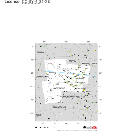
Creative Commons Attribution 4.0 Internat
License:
CC-BY-4.0