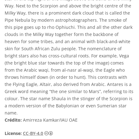
Way. Next to the Scorpion and above the bright centre of the
Milky Way, there is a prominent dark cloud that is called the
Pipe Nebula by modern astrophotographers. The smoke of
this pipe goes up to rho Ophiuchi. This and all the other dark
clouds in the Milky Way together form the backbone of
heaven for some tribes, and an animal with black-and-white
skin for South African Zulu people. The nomenclature of
bright stars also has cross-cultural roots. For example, Vega
(the bright blue star towards the top of the image) comes
from the Arabic waqi, from al-nasr al-waqi, the Eagle who
throws himself down (in order to hunt). This contrasts with
the Flying Eagle, Altair, also derived from Arabic. Antares is a
Greek word meaning “the one similar to Mars”, referring to its
colour. The star name Shaula in the stinger of the Scorpion is
a modern version of the Babylonian or even Sumerian star
name.
Crédito:
Amirreza Kamkar/IAU OAE
Creative Commons Attribution 4.0 Internat
License:
CC-BY-4.0