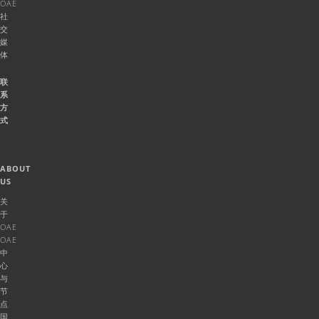
OAE
社
交
媒
体
联
系
方
式
ABOUT
US
关
于
OAE
OAE
中
心
与
节
点
国