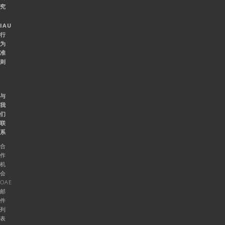
究
IAU
行
为
准
则
与
我
们
联
系
合
作
机
会
OAE
邮
件
列
表