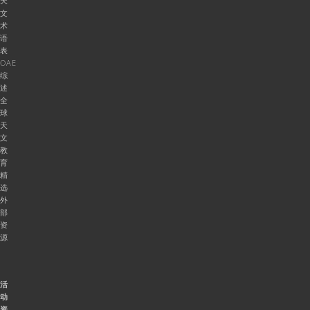
天
文
术
语
表
OAE
综
述
全
球
天
文
教
育
精
选
外
部
资
源
活
动
资