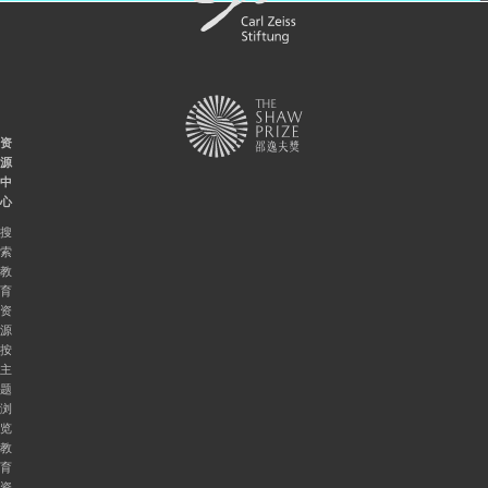
资
源
中
心
搜
索
教
育
资
源
按
主
题
浏
览
教
育
资