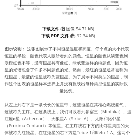
下载文件
(
图像 54.71 kB)
PDF file
下载 PDF 文件
(
92.34 kB)
图示说明：
这张图展示了不同恒星温度和亮度。每个点的大小代表
恒星的半径，颜色代表人眼所看到的颜色。恒星的颜色从淡蓝色到
淡橙红色不等，没有恒星具有像红、绿或蓝这样的纯颜色，因为恒
星的光谱包含了许多不同颜色的光。然而，最红的恒星通常被称为
红恒星，最蓝的恒星被称为蓝恒星。为了展示不同类型的恒星，制
作这个图表的恒星样本选择上并没有反映出每种类型恒星的实际数
量比例。
从左上到右下是一条长长的恒星带，这些恒星在其核心燃烧氢气，
这被称为主序。在这条线上，我们可以看到参宿三（Mintaka）、波
江座α星（Achernar）、天狼星A（Sirius A）、太阳和比邻星
（Proxima Centauri）等恒星。在主序线右下方的比邻星周围的天
体被称为红矮星。在红矮星的右下方是Teide 1和Kelu-1 A。这两个