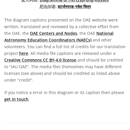
尼泊尔语:
हर्ट्जस्प्रङ-रसेल चित्र
The diagram captions presented on the OAE website were
written, translated and reviewed by a collective effort from
the OAE, the
OAE Centers and Nodes
, the OAE
National
Astronomy Education Coordinators (NAECs)
and other
volunteers. You can find a full list of credits for our translation
project
here
. All media file captions are released under a
Creative Commons CC BY-4.0 license
and should be credited
to "IAU OAE". The media files themselves may have different
licenses (see above) and should be credited as listed above
under "credit".
If you notice a error in this diagram or its caption then please
get in touch
.