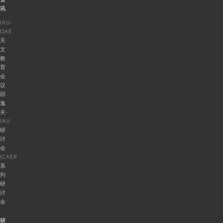
讯
IAU-
OAE
天
文
教
育
会
议
邵
逸
夫-
IAU
研
讨
会
ICAER
系
列
研
讨
会
研