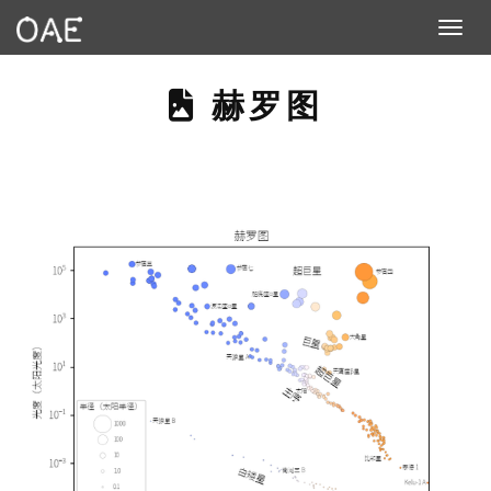
Toggle n
THIS PAGE DE
赫罗图