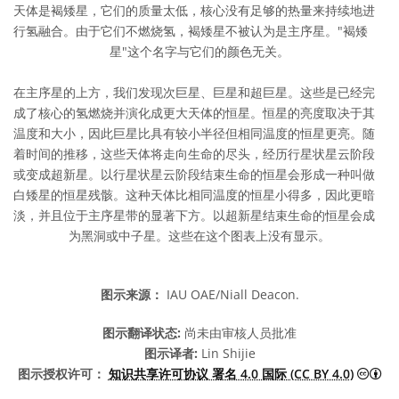
天体是褐矮星，它们的质量太低，核心没有足够的热量来持续地进
行氢融合。由于它们不燃烧氢，褐矮星不被认为是主序星。"褐矮
星"这个名字与它们的颜色无关。
在主序星的上方，我们发现次巨星、巨星和超巨星。这些是已经完
成了核心的氢燃烧并演化成更大天体的恒星。恒星的亮度取决于其
温度和大小，因此巨星比具有较小半径但相同温度的恒星更亮。随
着时间的推移，这些天体将走向生命的尽头，经历行星状星云阶段
或变成超新星。以行星状星云阶段结束生命的恒星会形成一种叫做
白矮星的恒星残骸。这种天体比相同温度的恒星小得多，因此更暗
淡，并且位于主序星带的显著下方。以超新星结束生命的恒星会成
为黑洞或中子星。这些在这个图表上没有显示。
图示来源：
IAU OAE/Niall Deacon.
图示翻译状态:
尚未由审核人员批准
图示译者:
Lin Shijie
知识
图示授权许可：
知识共享许可协议 署名 4.0 国际 (CC BY 4.0)