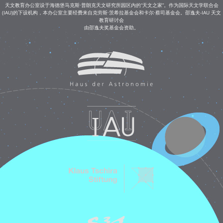
天文教育办公室设于海德堡马克斯·普朗克天文研究所园区内的“天文之家”。作为国际天文学联合会
(IAU)的下设机构，本办公室主要经费来自克劳斯·茨希拉基金会和卡尔·蔡司基金会。邵逸夫-IAU 天文
教育研讨会
由邵逸夫奖基金会资助。