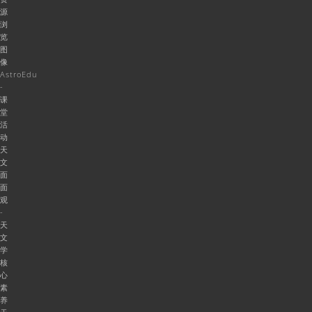
源
浏
览
图
像
AstroEdu
-
课
堂
活
动
天
文
面
面
观
-
天
文
学
核
心
素
养