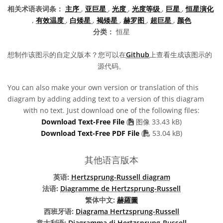
相关术语表词条：
主序
,
亚巨星
,
光度
,
光度等级
,
巨星
,
恒星演化
,
有效温度
,
白矮星
,
褐矮星
,
赫罗图
,
超巨星
,
颜色
分类：
恒星
想制作该图示的自定义版本？您可以在
Github
上查看生成该图示的
源代码。
You can also make your own version or translation of this
diagram by adding adding text to a version of this diagram
with no text. Just download one of the following files:
Download Text-Free File
(
图像 33.43 kB)
PDF file
Download Text-Free PDF File
(
53.04 kB)
其他语言版本
英语:
Hertzsprung-Russell diagram
法语:
Diagramme de Hertzsprung-Russell
繁体中文:
赫羅圖
西班牙语:
Diagrama Hertzsprung-Russell
意大利语:
Diagramma di Hertzsprung-Russell