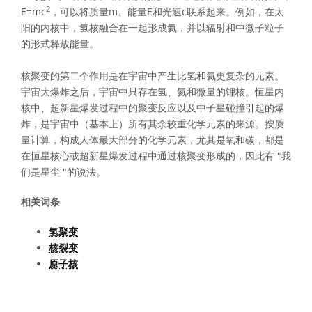
2
E=mc
，可以将质量m、能量E和光速c联系起来。例如，在太
阳的内核中，氢核融合在一起形成氦，并以辐射和中微子粒子
的形式释放能量。
核聚变的第二个作用是在宇宙中产生比氢和氦更复杂的元素。
宇宙大爆炸之后，宇宙中只存在氢、氦和微量的锂核。恒星内
核中、超新星爆发过程中的聚变反应以及中子星碰撞引起的爆
炸，是宇宙中（基本上）所有其余较重化学元素的来源。按质
量计算，构成人体最大部分的化学元素，尤其是氧和碳，都是
在恒星核心或超新星爆发过程中通过核聚变形成的，因此有 "我
们是星尘 "的说法。
相关词条
氢聚变
核裂变
原子核