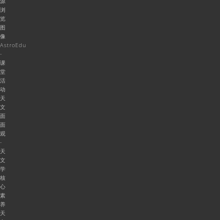
源
浏
览
图
像
AstroEdu
-
课
堂
活
动
天
文
面
面
观
-
天
文
学
核
心
素
养
天