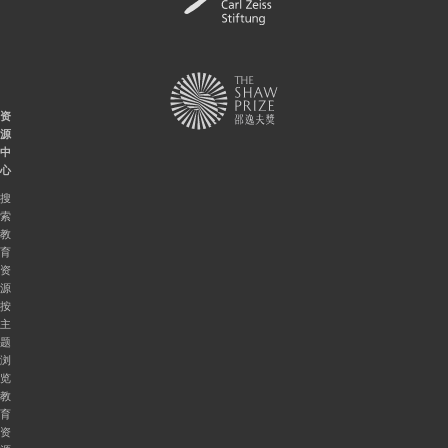
资
源
中
心
搜
索
教
育
资
源
按
主
题
浏
览
教
育
资