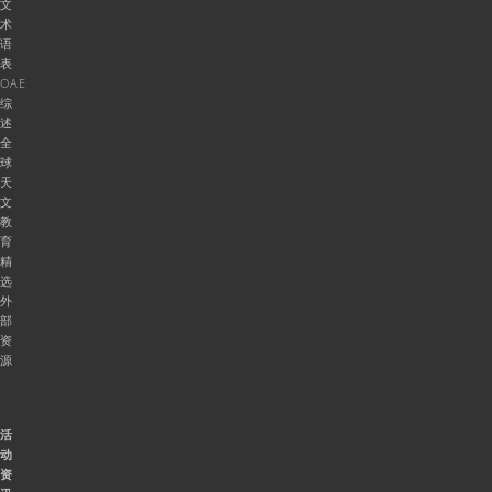
文
术
语
表
OAE
综
述
全
球
天
文
教
育
精
选
外
部
资
源
活
动
资