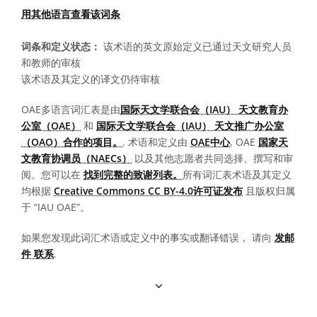
用其他语言查看该词条
词条和定义状态：
该术语的英文原始定义已通过天文研究人员
和教师的审核
该术语及其定义的译文仍待审核
OAE多语言词汇表是由
国际天文学联合会（IAU） 天文教育办
公室（OAE）
和
国际天文学联合会（IAU） 天文推广办公室
（OAO）合作的项目。
. 术语和定义由
OAE中心
, OAE
国家天
文教育协调员（NAECs）
以及其他志愿者共同选择、撰写和审
阅。您可以在
找到完整的致谢列表。
所有词汇表术语及其定义
均根据
Creative Commons CC BY-4.0许可证发布
且版权归属
于 “IAU OAE”。
如果您发现此词汇术语或定义中的事实或翻译错误， 请向
发邮
件 联系
.