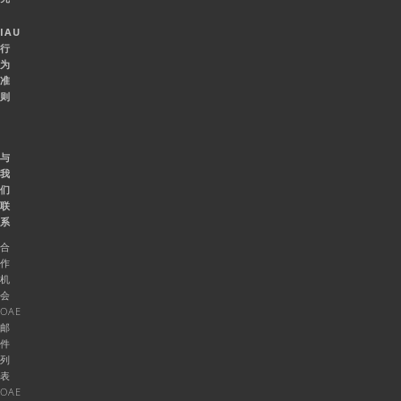
IAU
行
为
准
则
与
我
们
联
系
合
作
机
会
OAE
邮
件
列
表
OAE