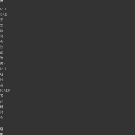
讯
IAU-
OAE
天
文
教
育
会
议
邵
逸
夫-
IAU
研
讨
会
ICAER
系
列
研
讨
会
研
究