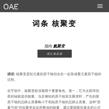
Toggle n
词条 核聚变
指向
氦聚变
词汇表目录
描述:
核聚变是轻元素的原子核结合在一起形成重元素原子核的
过程。
在宇宙中，核聚变扮演着两个重要角色。第一，它为太阳等恒
星的辐射提供能量。当足够轻的原子核发生聚变时，产生的新
原子核的总静止质量略小于初始原子核的总静止质量。这种“质
量亏损”对应聚变反应所释放的能量，通过爱因斯坦著名的公式