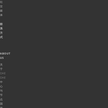
社
交
媒
体
联
系
方
式
ABOUT
US
关
于
OAE
OAE
中
心
与
节
点
国
家