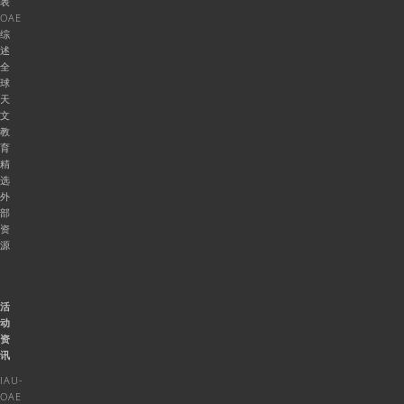
表
OAE
综
述
全
球
天
文
教
育
精
选
外
部
资
源
活
动
资
讯
IAU-
OAE