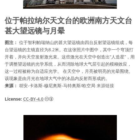
位于帕拉纳尔天文台的欧洲南方天文台
甚大望远镜与月晕
图注：
位于智利帕瑞纳山的甚大望远镜由四台反射望远镜组成，每
台望远镜的主镜直径为8.2米。在这张照片中图中，其中一个穹顶打
开着，并向天空发射激光束。这些激光在天空中创造出“人造星”，用
于调整望远镜的光学系统，从而消除地球大气层引起的模糊效应，
这一过程被称为自适应光学。 在天空中，月亮被明亮的光晕围绕。
该现象是由月光在地球大气中的冰晶内反射而形成的。
来源：
胡安-卡洛斯-穆尼奥斯-马特奥斯/欧空局
来源链接
知识共享许可协议 署名 4.0 国际 (CC BY 4.0
License:
CC-BY-4.0