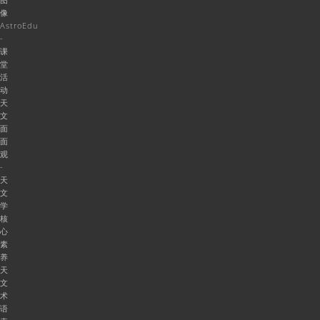
像
AstroEdu
-
课
堂
活
动
天
文
面
面
观
-
天
文
学
核
心
素
养
天
文
术
语