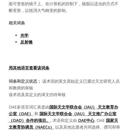
面可变形的镜子上。在计算机的控制下，镜面以适当的方式不
断变形，以抵消大气畸变的影响。
相关词条
光学
反射镜
用其他语言查看该词条
词条和定义状态：
该术语的英文原始定义已通过天文研究人员
和教师的审核
该术语及其定义的译文仍待审核
OAE多语言词汇表是由
国际天文学联合会（IAU） 天文教育办
公室（OAE）
和
国际天文学联合会（IAU） 天文推广办公室
（OAO）合作的项目。
. 术语和定义由
OAE中心
, OAE
国家天
文教育协调员（NAECs）
以及其他志愿者共同选择、撰写和审