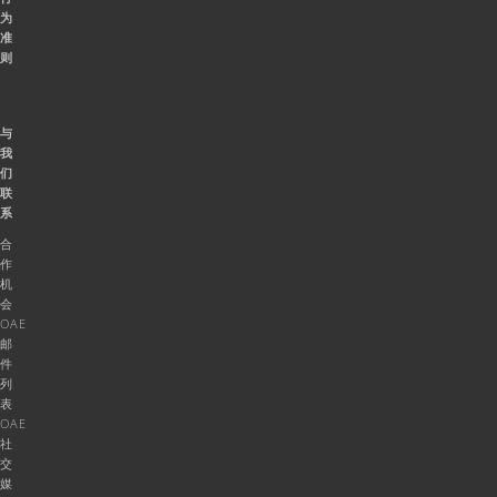
为
准
则
与
我
们
联
系
合
作
机
会
OAE
邮
件
列
表
OAE
社
交
媒