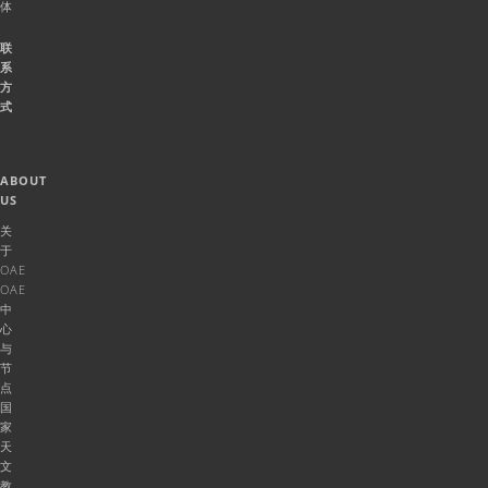
体
联
系
方
式
ABOUT
US
关
于
OAE
OAE
中
心
与
节
点
国
家
天
文
教