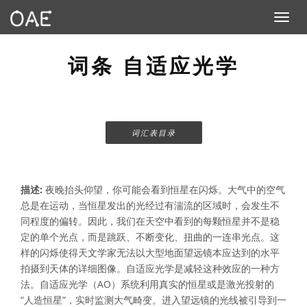
Toggle n
词条 自适应光学
词汇表目录
描述:
夜晚抬头仰望，你可能会看到恒星在闪烁。大气中的空气
总是在运动，当恒星发出的光经过有湍流的区域时，会发生不
同程度的偏转。因此，我们在天空中看到的每颗恒星并不是稳
定的单个光点，而是跳跃、不断变化、扭曲的一连串光点。这
样的闪烁使得天文学家无法以大型地面望远镜本应达到的水平
拍摄到天体的详细图像。自适应光学是减轻这种效应的一种方
法。自适应光学（AO）系统利用真实的恒星或是激光投射的
“人造恒星”，实时监测大气畸变。进入望远镜的光线被引导到一