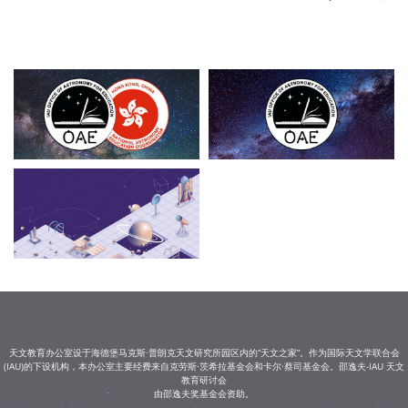
天文教育办公室设于海德堡马克斯·普朗克天文研究所园区内的“天文之家”。作为国际天文学联合会
(IAU)的下设机构，本办公室主要经费来自克劳斯·茨希拉基金会和卡尔·蔡司基金会。邵逸夫-IAU 天文
教育研讨会
由邵逸夫奖基金会资助。