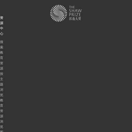
资
源
中
心
搜
索
教
育
资
源
按
主
题
浏
览
教
育
资
源
浏
览
图