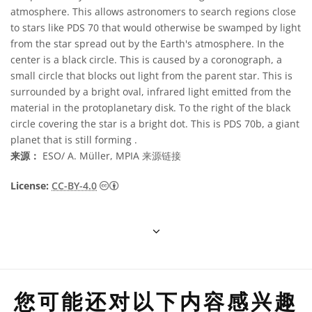
atmosphere. This allows astronomers to search regions close
to stars like PDS 70 that would otherwise be swamped by light
from the star spread out by the Earth's atmosphere. In the
center is a black circle. This is caused by a coronograph, a
small circle that blocks out light from the parent star. This is
surrounded by a bright oval, infrared light emitted from the
material in the protoplanetary disk. To the right of the black
circle covering the star is a bright dot. This is PDS 70b, a giant
planet that is still forming .
来源：
ESO/ A. Müller, MPIA
来源链接
知识共享许可协议 署名 4.0 国际 (CC BY 4.0
License:
CC-BY-4.0
您可能还对以下内容感兴趣