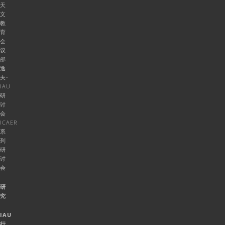
天
文
教
育
会
议
邵
逸
夫-
IAU
研
讨
会
ICAER
系
列
研
讨
会
研
究
IAU
行