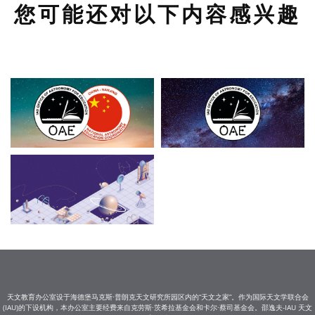
您可能还对以下内容感兴趣
天文教育办公室设于海德堡马克斯·普朗克天文研究所园区内的“天文之家”。作为国际天文学联合会
(IAU)的下设机构，本办公室主要经费来自克劳斯·茨希拉基金会和卡尔·蔡司基金会。邵逸夫-IAU 天文