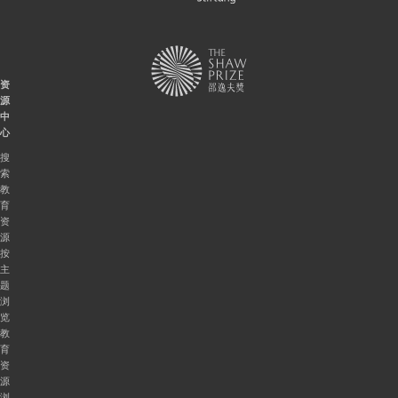
资
源
中
心
搜
索
教
育
资
源
按
主
题
浏
览
教
育
资
源
浏