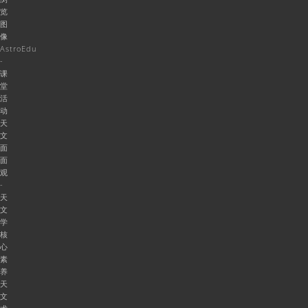
览
图
像
AstroEdu
-
课
堂
活
动
天
文
面
面
观
-
天
文
学
核
心
素
养
天
文