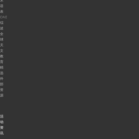
术
语
表
OAE
综
述
全
球
天
文
教
育
精
选
外
部
资
源
活
动
资
讯