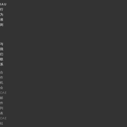
IAU
行
为
准
则
与
我
们
联
系
合
作
机
会
OAE
邮
件
列
表
OAE
社