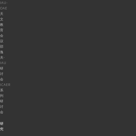
IAU-
OAE
天
文
教
育
会
议
邵
逸
夫-
IAU
研
讨
会
ICAER
系
列
研
讨
会
研
究