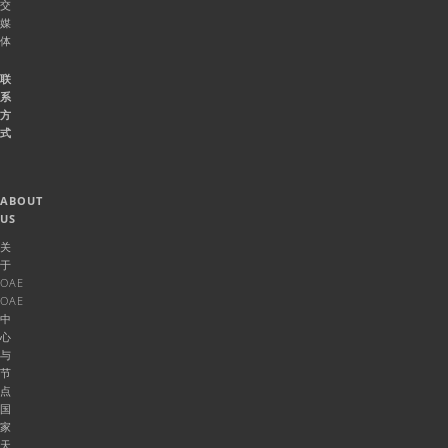
交
媒
体
联
系
方
式
ABOUT
US
关
于
OAE
OAE
中
心
与
节
点
国
家
天