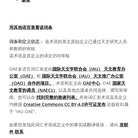
用其他语言查看该词条
词条和定义状态：
该术语的英文原始定义已通过天文研究人员
和教师的审核
该术语及其定义的译文仍待审核
OAE多语言词汇表是由
国际天文学联合会（IAU） 天文教育办
公室（OAE）
和
国际天文学联合会（IAU） 天文推广办公室
（OAO）合作的项目。
. 术语和定义由
OAE中心
, OAE
国家天
文教育协调员（NAECs）
以及其他志愿者共同选择、撰写和审
阅。您可以在
找到完整的致谢列表。
所有词汇表术语及其定义
均根据
Creative Commons CC BY-4.0许可证发布
且版权归属
于 “IAU OAE”。
如果您发现此词汇术语或定义中的事实或翻译错误， 请向
发邮
件 联系
.