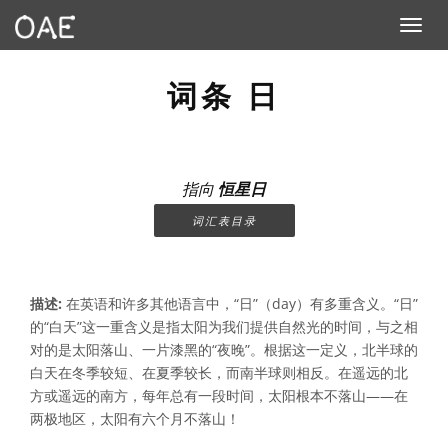
Toggle n
词条 日
指向
恒星日
词汇表目录
描述:
在英语和许多其他语言中，“日”（day）有多重含义。“日”
的“白天”这一重含义是指太阳为我们提供自然光的时间，与之相
对的是太阳落山、一片漆黑的“夜晚”。根据这一定义，北半球的
白天在冬季较短、在夏季较长，而南半球则相反。在遥远的北
方或遥远的南方，每年总有一段时间，太阳根本不落山——在
两极地区，太阳有六个月不落山！