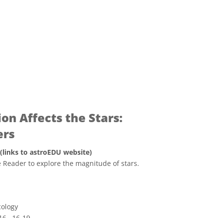
on Affects the Stars:
ers
 (links to astroEDU website)
 Reader to explore the magnitude of stars.
ve Commons 姓名標示 4.0 國際 (CC BY 4.0) icons
cology
16 , 16-19