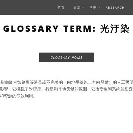
首頁
資源
活動
RESEARCH
GLOSSARY TERM: 光汙染
GLOSSARY HOME
指由於例如路燈等過量或不完美的（向地平線以上方向發射）的人工照
影響，它擾亂了對恆星、行星和其他天體的觀測；它改變生態系統並影響
和資源的低效利用。