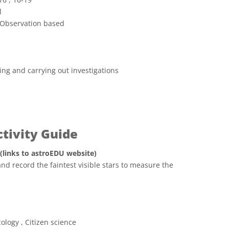
l
 Observation based
ing and carrying out investigations
ctivity Guide
 (links to astroEDU website)
nd record the faintest visible stars to measure the
ve Commons 姓名標示 4.0 國際 (CC BY 4.0) icons
ology , Citizen science