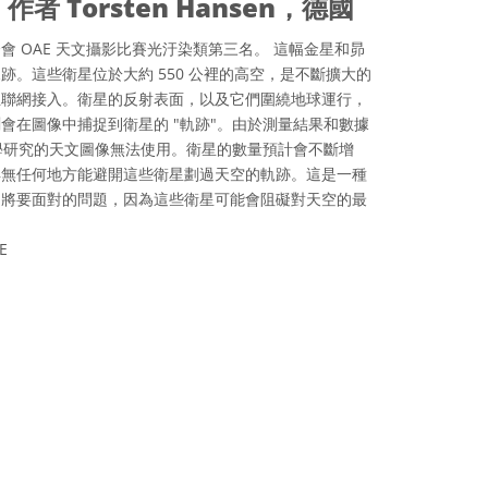
 Torsten Hansen，德國
合會 OAE 天文攝影比賽光汙染類第三名。 這幅金星和昴
跡。這些衛星位於大約 550 公裡的高空，是不斷擴大的
互聯網接入。衛星的反射表面，以及它們圍繞地球運行，
會在圖像中捕捉到衛星的 "軌跡"。由於測量結果和數據
科學研究的天文圖像無法使用。衛星的數量預計會不斷增
再無任何地方能避開這些衛星劃過天空的軌跡。這是一種
即將要面對的問題，因為這些衛星可能會阻礙對天空的最
E
ve Commons 姓名標示 4.0 國際 (CC BY 4.0) icons