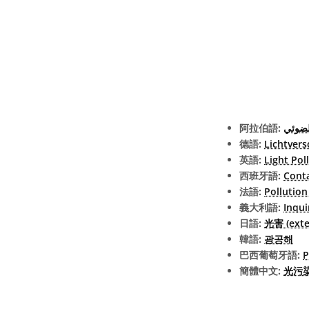
阿拉伯語:
لضوئي
德語:
Lichtver
英語:
Light Pol
西班牙語:
Cont
法語:
Pollutio
義大利語:
Inqu
日語:
光害 (exter
韓語:
광공해
巴西葡萄牙語:
P
簡體中文:
光污