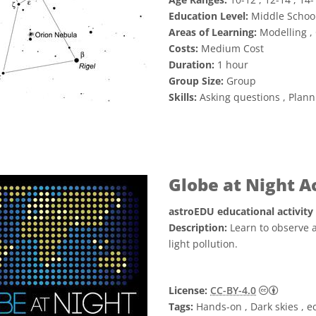
Education Level:
Middle Schoo
Areas of Learning:
Modelling ,
Costs:
Medium Cost
Duration:
1 hour
Group Size:
Group
Skills:
Asking questions , Plann
Globe at Night A
astroEDU educational activity
Description:
Learn to observe a
light pollution.
Creati
License:
CC-BY-4.0
Tags:
Hands-on , Dark skies , ec