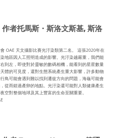
ve Commons 姓名標示 4.0 國際 (CC BY 4.0) icons
作者托馬斯・斯洛文斯基, 斯洛
合會 OAE 天文攝影比賽光汙染類第二名。 這張2020年在
汙染地區因人工照明造成的影響。光汙染越嚴重，我們能
從右到左，即使對於靈敏的數碼相機，能看到的星星數量
中天體的可見度，還對生態系統產生重大影響，許多動物
夜行鳥可能會遇到難以找到遷徙方向的問題，海龜可能會
惑，從而錯過產卵的地點。光汙染還可能對人類健康產生
的夜空對整個地球及其上豐富的生命至關重要。
AE
ve Commons 姓名標示 4.0 國際 (CC BY 4.0) icons