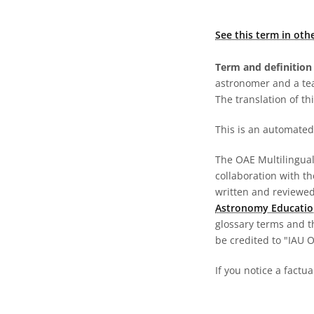
See this term in oth
Term and definition 
astronomer and a te
The translation of thi
This is an automated 
The OAE Multilingual 
collaboration with t
written and reviewed 
Astronomy Educatio
glossary terms and t
be credited to "IAU 
If you notice a factu