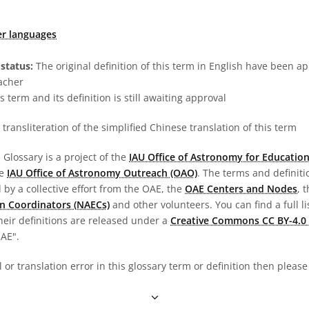
er languages
status:
The original definition of this term in English have been a
acher
s term and its definition is still awaiting approval
transliteration of the simplified Chinese translation of this term
Glossary is a project of the
IAU Office of Astronomy for Education
he
IAU Office of Astronomy Outreach (OAO)
. The terms and definit
by a collective effort from the OAE, the
OAE Centers and Nodes
, 
n Coordinators (NAECs)
and other volunteers. You can find a full li
heir definitions are released under a
Creative Commons CC BY-4.0 
OAE".
al or translation error in this glossary term or definition then pleas