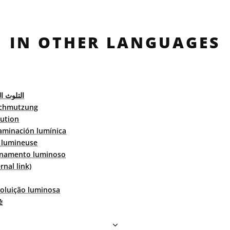
IN OTHER LANGUAGES
التلوث ا
schmutzung
lution
aminación lumínica
n lumineuse
inamento luminoso
nal link)
oluição luminosa
染