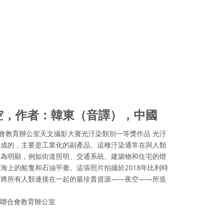
空，作者：韓東（音譯），中國
合會教育辦公室天文攝影大賽光汙染類別一等獎作品 光汙
造成的，主要是工業化的副產品。這種汙染通常在與人類
最為明顯，例如街道照明、交通系統、建築物和住宅的燈
海上的船隻和石油平臺。這張照片拍攝於2018年比利時
對將所有人類連接在一起的最珍貴資源——夜空——所造
學聯合會教育辦公室