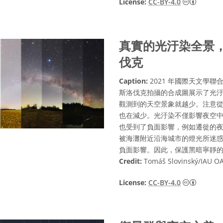
Creati
License:
CC-BY-4.0
真實的光汙染全景，
伐克
Caption:
2021 年國際天文學聯
斯洛伐克拍攝的合成圖展示了光
觀測到的天空景象就越少。注意
也在減少。光汙染不僅影響夜空
也受到了負面影響，例如遷徙的
被海灘附近沿海城市的燈光所迷
負面影響。因此，保護黑暗寧靜
Credit:
Tomáš Slovinský/IAU O
Creati
License:
CC-BY-4.0