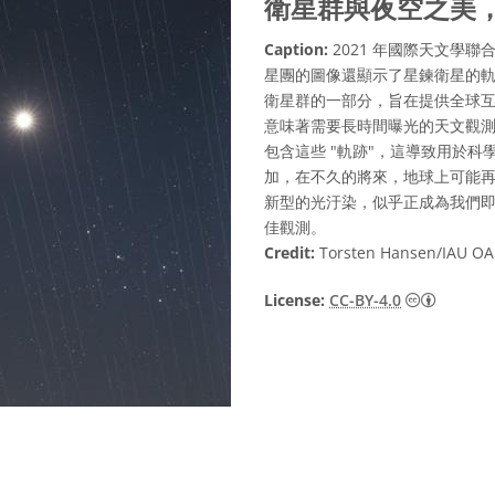
衛星群與夜空之美，作者
Caption:
2021 年國際天文學聯
星團的圖像還顯示了星鍊衛星的軌
衛星群的一部分，旨在提供全球
意味著需要長時間曝光的天文觀測
包含這些 "軌跡"，這導致用於
加，在不久的將來，地球上可能
新型的光汙染，似乎正成為我們
佳觀測。
Credit:
Torsten Hansen/IAU OA
Creati
License:
CC-BY-4.0