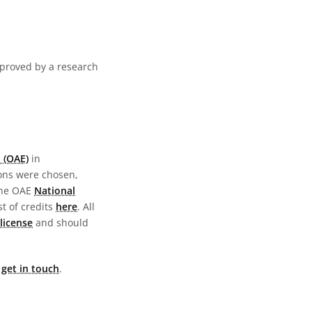
pproved by a research
 (OAE)
in
ions were chosen,
the OAE
National
st of credits
here
. All
license
and should
e
get in touch
.