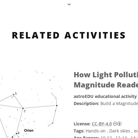
RELATED ACTIVITIES
How Light Polluti
Magnitude Read
astroEDU educational activity
Description:
Build a Magnitude
Creati
License:
CC-BY-4.0
Tags:
Hands-on , Dark skies , e
Age Ranges:
10-12 , 12-14 , 14-