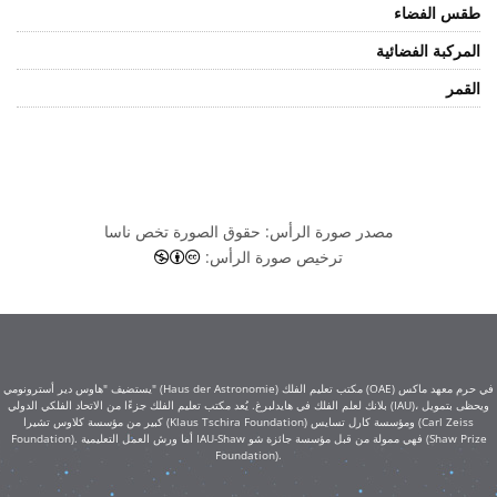
طقس الفضاء
المركبة الفضائية
القمر
مصدر صورة الرأس: حقوق الصورة تخص ناسا
المشاع الإبداعي نسب المصنف - غي
ترخيص صورة الرأس:
يستضيف "هاوس دير أسترونومي" (Haus der Astronomie) مكتب تعليم الفلك (OAE) في حرم معهد ماكس
بلانك لعلم الفلك في هايدلبرغ. يُعد مكتب تعليم الفلك جزءًا من الاتحاد الفلكي الدولي (IAU)، ويحظى بتمويل
كبير من مؤسسة كلاوس تشيرا (Klaus Tschira Foundation) ومؤسسة كارل تسايس (Carl Zeiss
Foundation). أما ورش العمل التعليمية IAU-Shaw فهي ممولة من قبل مؤسسة جائزة شو (Shaw Prize
Foundation).