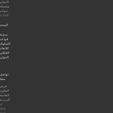
الدولي
سلسلة
ندوات
ICAER
البحث
مدونة
قواعد
السلوك
للاتحاد
الفلكي
الدولي
تواصل
معنا
فرص
التعاون
القائمة
البريدية
لـ
OAE