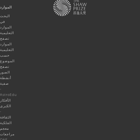
الموارد
البحث
في
الموارد
التعليمية
تصفح
الموارد
التعليمية
حسب
الموضوع
تصفح
الصور
أنشطة
صفية
-
AstroEdu
الأفكار
الكبرى
-
الثقافة
الفلكية
معجم
مراجعات
OAE