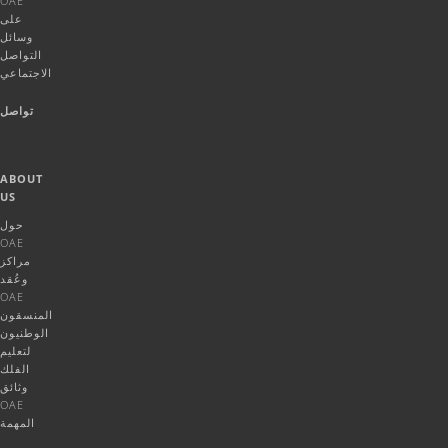
OAE
على
وسائل
التواصل
الاجتماعي
تواصل
ABOUT
US
حول
OAE
مراكز
وعُقد
OAE
المنسقون
الوطنيون
لتعليم
الفلك
وثائق
OAE
المهمة