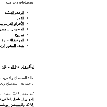
مصطلحات ذات صلة:
الوحدة الفلكية
القمر
الأجرام القريبة م
الحضيض الشمسي
صاروخ
المركبة الفضائية
نصف المحور الرئ
اطّلع على هذا المصطلح 
حالة المصطلح والتعريف:
ترجمة هذا المصطلح وتعريف
يُعد معجم OAE متعدد اللغات مشروعا تابعا لـ
الدولي للتواصل الفلكي (OAO)
OAE
، و
المنسقين الوطنيين لت