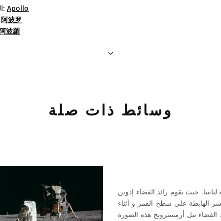
Apollo
البرتغاليّة البرازيليّة:
阿波罗
الصين
阿波羅
وسائط ذات صلة
 أثناء المهمة الفضائية ابوللو 11 التابعة لناسا. حيث يقوم رائد الفضاء إدوين
درين بتثبيت مقياس الزلازل أمام مركبة ابوللو 11 النسر الهابطة على سطح القمر و أثناء
 التقط رائد الفضاء نيل أرمسترونج هذه الصورة