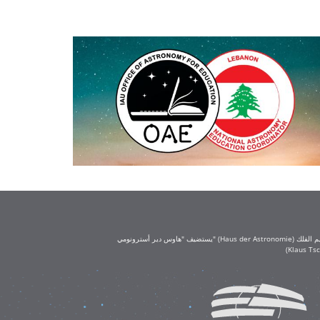
يستضيف "هاوس دير أسترونومي" (Haus der Astronomie) مكتب تعليم الفلك (OAE) في حرم معهد ماكس بلانك لعلم الفلك في هايدلبرغ. يُعد مكتب تعليم الفلك جزءًا من الاتحاد الفلكي الدولي (IAU)، ويحظى بتمويل كبير من مؤسسة كلاوس تشيرا