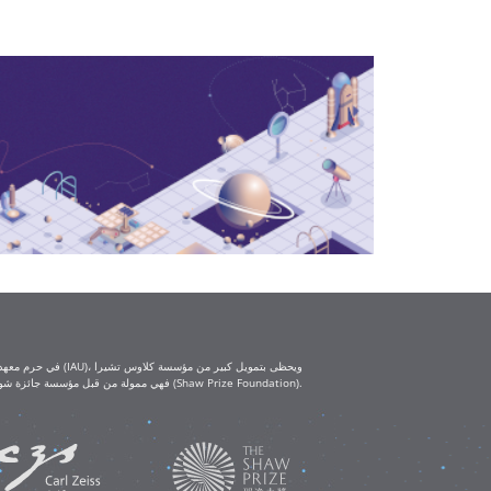
(Klaus Tschira Foundation) ومؤسسة كارل تسايس (Carl Zeiss Foundation). أما ورش العمل التعليمية IAU-Shaw فهي ممولة من قبل مؤسسة جائزة شو (Shaw Prize Foundation).