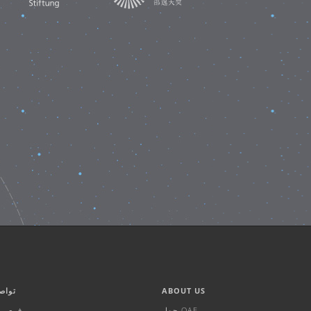
ABOUT US
تواص
حول OAE
فرص ال