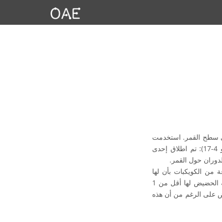
على سطح القمر. استخدمت
هذه البعثات في الغالب صاروخ زحل خمسة. في المجموع ، تم إطلاق أربع عشرة مهمة مرقمة (أبولو 4-17): تم اطلاق إحدى
دوران حول القمر.
ة من الكويكبات بأن لها
محورا شبه رئيسي أكبر من المسافة التي تفصل بين الأرض والشمس البالغة 1 وحدة فلكية ، ومسافة الحضيض لها أقل من 1
رض على الرغم من أن هذه