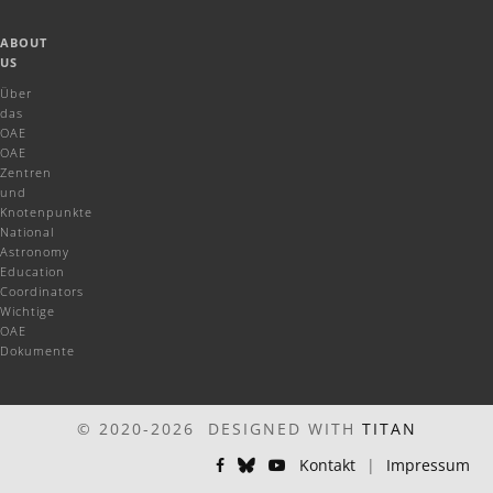
ABOUT
US
Über
das
OAE
OAE
Zentren
und
Knotenpunkte
National
Astronomy
Education
Coordinators
Wichtige
OAE
Dokumente
© 2020-2026 DESIGNED WITH
TITAN
Kontakt
|
Impressum