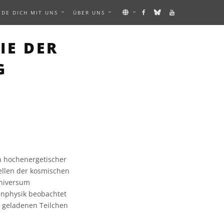
NDE DICH MIT UNS
ÜBER UNS
IE DER
G
n hochenergetischer
ellen der kosmischen
Universum
enphysik beobachtet
 geladenen Teilchen