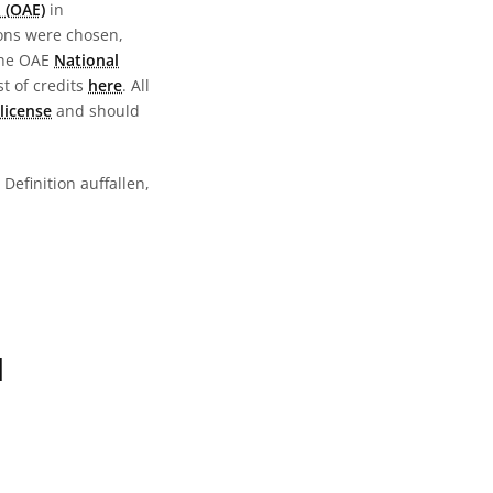
 (OAE)
in
ions were chosen,
the OAE
National
st of credits
here
. All
license
and should
Definition auffallen,
N