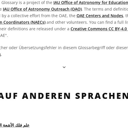
Glossary is a project of the
IAU Office of Astronomy for Education
he
IAU Office of Astronomy Outreach (OAO)
. The terms and definit
by a collective effort from the OAE, the
OAE Centers and Nodes
, 
n Coordinators (NAECs)
and other volunteers. You can find a full li
heir definitions are released under a
Creative Commons CC BY-4.0 
OAE".
cher oder Übersetzungsfehler in diesem Glossarbegriff oder dieser 
s
.
AUF ANDEREN SPRACHE
علم فلك الأشعة ال