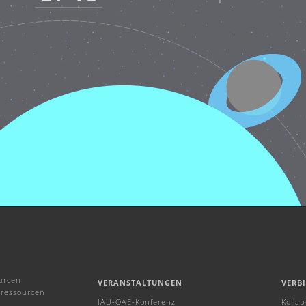
urcen
VERANSTALTUNGEN
VERB
ressourcen
IAU-OAE-Konferenz
Kolla