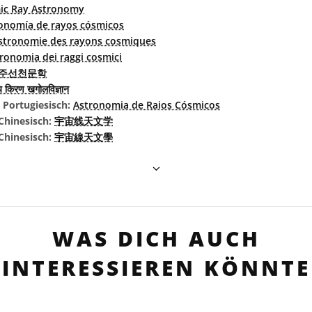
ic Ray Astronomy
onomía de rayos cósmicos
stronomie des rayons cosmiques
ronomia dei raggi cosmici
주선천문학
डीय किरण खगोलविज्ञान
s Portugiesisch:
Astronomia de Raios Cósmicos
Chinesisch:
宇宙线天文学
 Chinesisch:
宇宙線天文學
WAS DICH AUCH
INTERESSIEREN KÖNNTE