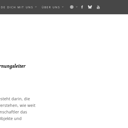
NDE DICH MIT UNS
ÜBER UNS
rnungsleiter
teht darin, die
rstehen, wie weit
nschaftler das
Objekte und