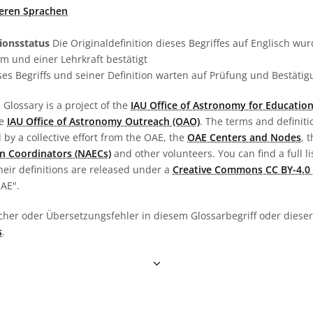
deren Sprachen
tionsstatus
Die Originaldefinition dieses Begriffes auf Englisch w
 und einer Lehrkraft bestätigt
es Begriffs und seiner Definition warten auf Prüfung und Bestäti
Glossary is a project of the
IAU Office of Astronomy for Education
he
IAU Office of Astronomy Outreach (OAO)
. The terms and definit
by a collective effort from the OAE, the
OAE Centers and Nodes
, 
n Coordinators (NAECs)
and other volunteers. You can find a full li
heir definitions are released under a
Creative Commons CC BY-4.0 
OAE".
cher oder Übersetzungsfehler in diesem Glossarbegriff oder dieser 
s
.