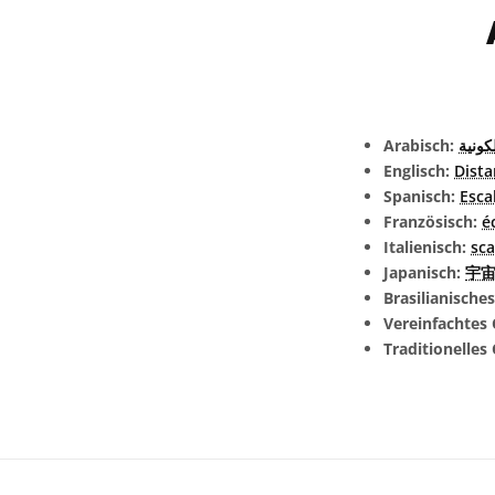
Arabisch:
كونية
Englisch:
Dista
Spanisch:
Esca
Französisch:
é
Italienisch:
sca
Japanisch:
宇宙の
Brasilianische
Vereinfachtes 
Traditionelles