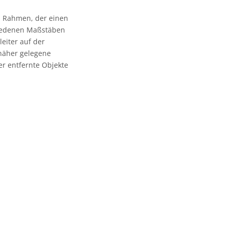
in Rahmen, der einen
hiedenen Maßstäben
eiter auf der
 näher gelegene
ter entfernte Objekte