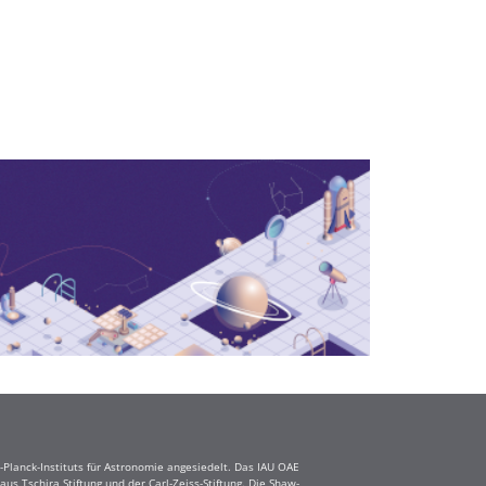
Planck-Instituts für Astronomie angesiedelt. Das IAU OAE
s Tschira Stiftung und der Carl-Zeiss-Stiftung. Die Shaw-