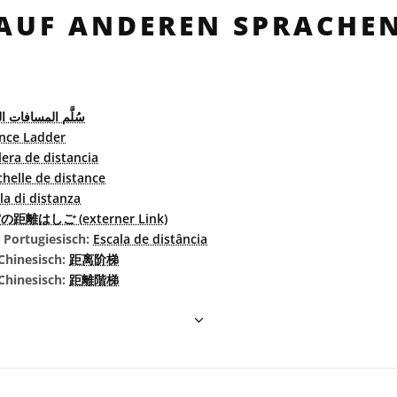
AUF ANDEREN SPRACHE
سُلَّم المسافات ال
nce Ladder
lera de distancia
chelle de distance
la di distanza
距離はしご (externer Link)
s Portugiesisch:
Escala de distância
Chinesisch:
距离阶梯
 Chinesisch:
距離階梯