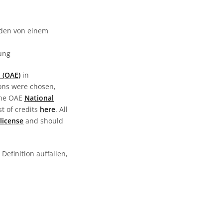
urden von einem
gung
 (OAE)
in
ions were chosen,
the OAE
National
st of credits
here
. All
license
and should
Definition auffallen,