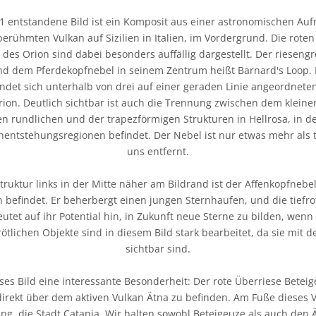
1 entstandene Bild ist ein Komposit aus einer astronomischen A
rühmten Vulkan auf Sizilien in Italien, im Vordergrund. Die roten
des Orion sind dabei besonders auffällig dargestellt. Der riesen
d dem Pferdekopfnebel in seinem Zentrum heißt Barnard's Loop. D
ndet sich unterhalb von drei auf einer geraden Linie angeordnete
ion. Deutlich sichtbar ist auch die Trennung zwischen dem klei
n rundlichen und der trapezförmigen Strukturen in Hellrosa, in de
entstehungsregionen befindet. Der Nebel ist nur etwas mehr als 
uns entfernt.
 Struktur links in der Mitte näher am Bildrand ist der Affenkopfnebel
n befindet. Er beherbergt einen jungen Sternhaufen, und die tiefro
utet auf ihr Potential hin, in Zukunft neue Sterne zu bilden, wenn
 rötlichen Objekte sind in diesem Bild stark bearbeitet, da sie mit
sichtbar sind.
es Bild eine interessante Besonderheit: Der rote Überriese Beteig
 direkt über dem aktiven Vulkan Ätna zu befinden. Am Fuße dieses V
ung, die Stadt Catania. Wir halten sowohl Beteigeuze als auch den 