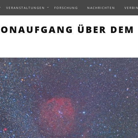
VERANSTALTUNGEN
FORSCHUNG
NACHRICHTEN
VERBI
S PAGE DESCRIBES AN I
ONAUFGANG ÜBER DEM