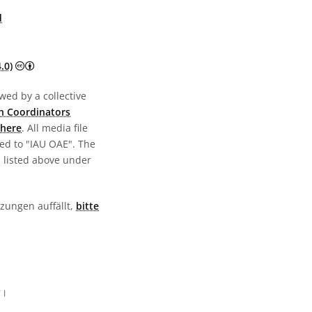
d
Creative Commons Namensnennung 4.0 International (CC B
.0)
wed by a collective
n Coordinators
here
. All media file
ed to "IAU OAE". The
s listed above under
tzungen auffällt,
bitte
র।