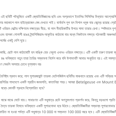
 এই ছবিটি পটভূমিতে একটি জ্যোতির্বিজ্ঞানের ছবি এবং অগ্রভাগে ইতালির সিসিলির বিখ্যাত আগ্নেয়গ
য় মহাকাশে লাল হাইড্রোজেন মেঘ দেখতে পাই। বার্নার্ডস লুপ হল বিশাল ধনুক যার কেন্দ্রে রয়েছে গ্রেট
 ওরিয়ন বেল্টের দক্ষিণতম নক্ষত্রের নীচে, যা লাল নীহারিকাটির উপরে সাদা তারার রেখা। স্পষ্টভাবে দৃ
র এবং হালকা গোলাপী রঙের ট্র্যাপিজিয়াম-আকৃতির কাঠামো যার মধ্যে নিকটতম নক্ষত্র গঠনকারী অঞ্চল
র্ষের একটু বেশি দূরে।
ছাকাছি, ছোট লাল কাঠামোটি হল মাঙ্কি হেড নেবুলা এখনও ওরিয়ন নক্ষত্রে। এটি একটি তরুণ তারকা ক
রঙ ভবিষ্যতে নতুন তারা তৈরির সম্ভাবনা নির্দেশ করে যদি উপাদানটি আবার সংকুচিত হয়। এই সমস্ত
ারণ সেগুলি অসহায় চোখে দৃশ্যমান নয়৷
ৈশিষ্ট্য প্রদান করে; লাল সুপারজায়ান্ট তারকা বেটেলজিউস ছবিটির মাঝখানে রয়েছে এবং এটি সক্রিয় আ
নেয়গিরির পাদদেশে একটি প্রাচীন জনবসতি, কাতানিয়া শহর। আমরা Betelgeuse এবং Moun
র মধ্যে কোনটি প্রথমে বিস্ফোরিত হবে?
ে মাঝে ফেটে যায়। সাধারণত এটি শুধুমাত্র ছোট অগ্ন্যুৎপাত প্রদর্শন করে, কিন্তু বড়গুলো প্রত
্য তারকা হিসাবে ভবিষ্যতে একটি সুপারনোভা হয়ে উঠবে। জ্যোতির্বিজ্ঞানীরা সম্ভাব্য সুপারনোভার 
োরিত না হওয়া পর্যন্ত এটি শুধুমাত্র 10 000 বা সম্ভবত 100 000 বছর হবে। এটি জ্যোতির্বিজ্ঞানী