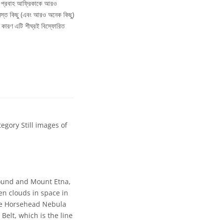
য় প্রবাহ আফ্রিকাকে আরও
ই সমস্ত কিছু (এবং আরও অনেক কিছু)
, কারণ এটি শীঘ্রই বিস্ফোরিত
gory Still images of
round and Mount Etna,
en clouds in space in
the Horsehead Nebula
Belt, which is the line