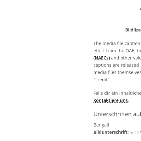
Bildliz
The media file caption
effort from the OAE, t
(NAECs)
and other volun
captions are released
media files themselves
"credit".
Falls dir ein inhaltlic
kontaktiere uns
.
Unterschriften au
Bengali
Bildunterschrift:
২০২২ আই