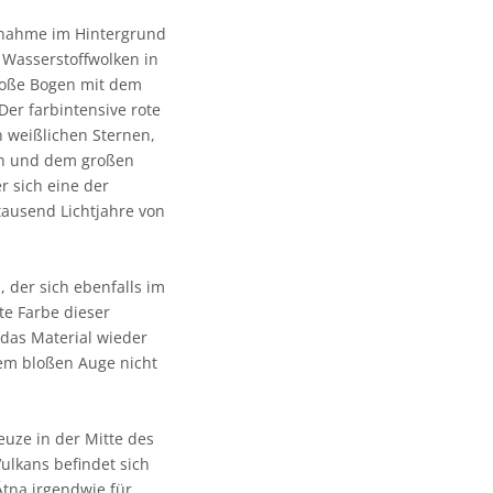
ufnahme im Hintergrund
 Wasserstoffwolken in
große Bogen mit dem
er farbintensive rote
n weißlichen Sternen,
nen und dem großen
r sich eine der
tausend Lichtjahre von
, der sich ebenfalls im
te Farbe dieser
 das Material wieder
 dem bloßen Auge nicht
euze in der Mitte des
ulkans befindet sich
Ätna irgendwie für