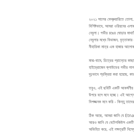
২০২১ সালের ফেব্রুয়ারিতে তোলা,
বিশিষ্টভাবে, আমরা ওরিয়নের এলাকা
নেবুলা। গভীর রঙের ঘোড়ার মাথাটি
নেবুলার মধ্যে বিভাজন, বৃত্তাকা
নীহারিকা মাত্র এক হাজার আলোকব
মাঝ-বামে, চিত্রের প্রান্তের কা
হাইড্রোজেন ক্লাউডের গভীর লাল 
দৃঢ়ভাবে প্রক্রিয়া করা হয়েছে, ক
তবুও, এই ছবিটি একটি আকর্ষণীয় ব
উপরে বলে মনে হচ্ছে। এই আগ্
বিপজ্জনক মনে করি - কিন্তু তাদে
ঠিক আছে, আমরা জানি যে Etna মাঝ
আরও জানি যে বেটেলজিউস একটি দৈত
অভিহিত করে, এই নক্ষত্রটি বিস্ফ