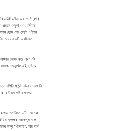
িরি মাউন্ট এটনা-এর সংমিশ্রণ।
 ওরিয়ন নেবুলা এবং হর্সহেড
শ্যমান ছোট এবং গ্রেট ওরিয়ন
গুলির মধ্যে একটি অবস্থিত।
্লাস্টার হোস্ট করে এবং এই
 লালচে বস্তুগুলি এই ছবিতে
গ্নেয়গিরি মাউন্ট এটনার সরাসরি
t Etna উভয়কেই একরকম
ি কয়েক শতাব্দীতে ঘটে। আমরা
টাইমস্কেলকে সংক্ষিপ্ত বলে
দের জন্য "শীঘ্রই", যার অর্থ