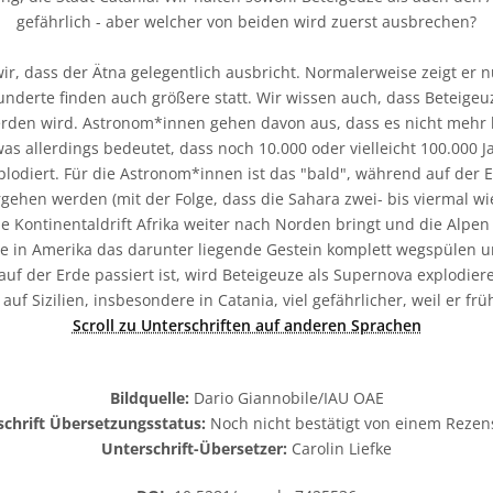
gefährlich - aber welcher von beiden wird zuerst ausbrechen?
ir, dass der Ätna gelegentlich ausbricht. Normalerweise zeigt er 
underte finden auch größere statt. Wir wissen auch, dass Beteigeu
rden wird. Astronom*innen gehen davon aus, dass es nicht mehr l
as allerdings bedeutet, dass noch 10.000 oder vielleicht 100.000 
plodiert. Für die Astronom*innen ist das "bald", während auf der E
rgehen werden (mit der Folge, dass die Sahara zwei- bis viermal w
ie Kontinentaldrift Afrika weiter nach Norden bringt und die Alpe
lle in Amerika das darunter liegende Gestein komplett wegspülen u
auf der Erde passiert ist, wird Beteigeuze als Supernova explodie
auf Sizilien, insbesondere in Catania, viel gefährlicher, weil er f
Scroll zu Unterschriften auf anderen Sprachen
Bildquelle:
Dario Giannobile/IAU OAE
chrift Übersetzungsstatus:
Noch nicht bestätigt von einem Rezen
Unterschrift-Übersetzer:
Carolin Liefke