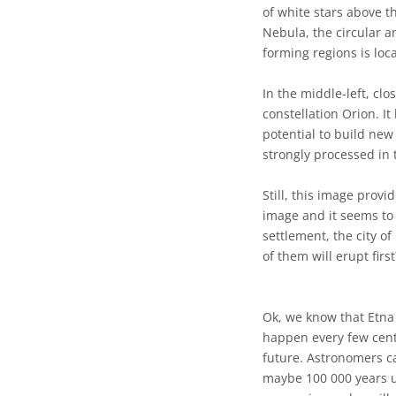
of white stars above t
Nebula, the circular a
forming regions is loc
In the middle-left, cl
constellation Orion. I
potential to build new 
strongly processed in 
Still, this image provi
image and it seems to 
settlement, the city 
of them will erupt first
Ok, we know that Etna 
happen every few cent
future. Astronomers cal
maybe 100 000 years un