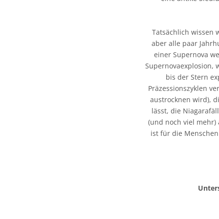
Tatsächlich wissen w
aber alle paar Jahrh
einer Supernova we
Supernovaexplosion, w
bis der Stern ex
Präzessionszyklen ve
austrocknen wird), d
lässt, die Niagarafä
(und noch viel mehr) 
ist für die Menschen 
Unters