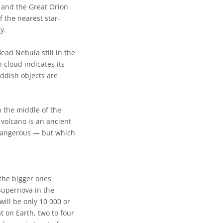
l and the Great Orion
 the nearest star-
y.
ead Nebula still in the
 cloud indicates its
eddish objects are
n the middle of the
 volcano is an ancient
 dangerous — but which
 the bigger ones
supernova in the
will be only 10 000 or
t on Earth, two to four