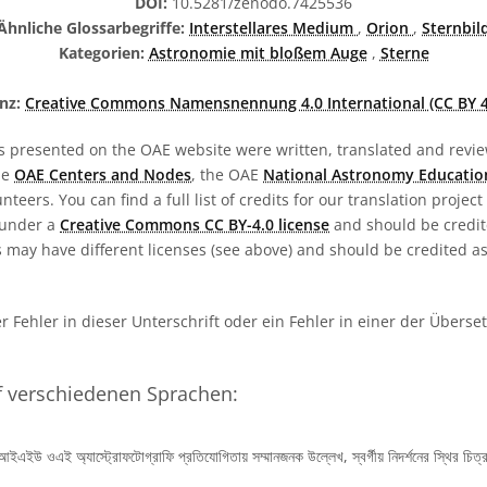
DOI:
10.5281/zenodo.7425536
Ähnliche Glossarbegriffe:
Interstellares Medium
,
Orion
,
Sternbil
Kategorien:
Astronomie mit bloßem Auge
,
Sterne
enz:
Creative Commons Namensnennung 4.0 International (CC BY 4
s presented on the OAE website were written, translated and revie
he
OAE Centers and Nodes
, the OAE
National Astronomy Educatio
teers. You can find a full list of credits for our translation project
 under a
Creative Commons CC BY-4.0 license
and should be credit
 may have different licenses (see above) and should be credited a
her Fehler in dieser Unterschrift oder ein Fehler in einer der Überse
f verschiedenen Sprachen:
এইউ ওএই অ্যাস্ট্রোফটোগ্রাফি প্রতিযোগিতায় সম্মানজনক উল্লেখ, স্বর্গীয় নিদর্শনের স্থির চিত্