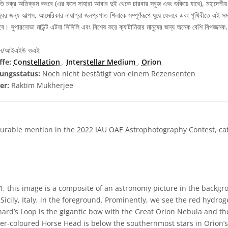
গতি চক্র অতিক্রম করবে (এর ফলে সাহারা আবার দুই থেকে চারবার সবুজ এবং শুকিয়ে যাবে), মহাদেশী
দ্ধির জন্য আল্পস, আমেরিকার নায়াগ্রা জলপ্রপাত শিলাকে সম্পূর্ণরূপে ধুয়ে ফেলবে এবং পৃথিবীতে এ
। সুপারনোভা মাউন্ট এটনা সিসিলি এবং বিশেষ করে ক্যাটানিয়ার মানুষের জন্য অনেক বেশি বিপজ্জনক
বিল/আইএইউ ওএই
ffe:
Constellation
,
Interstellar Medium
,
Orion
ungsstatus:
Noch nicht bestätigt von einem Rezensenten
zer:
Raktim Mukherjee
rable mention in the 2022 IAU OAE Astrophotography Contest, cate
1, this image is a composite of an astronomy picture in the backg
Sicily, Italy, in the foreground. Prominently, we see the red hydrog
rnard’s Loop is the gigantic bow with the Great Orion Nebula and 
per-coloured Horse Head is below the southernmost stars in Orion’s 