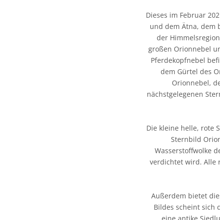
Dieses im Februar 202
und dem Ätna, dem be
der Himmelsregion 
großen Orionnebel un
Pferdekopfnebel befi
dem Gürtel des Or
Orionnebel, de
nächstgelegenen Stern
Die kleine helle, rote
Sternbild Orio
Wasserstoffwolke de
verdichtet wird. Alle
Außerdem bietet dies
Bildes scheint sich
eine antike Siedl