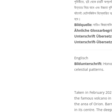
পৃথিবীতে, দুই থেকে চারটি অগ্র
উত্তরে নিয়ে যাবে এবং উচ্চতা বৃ
ঘটলেই বেটেলজিউস বিস্ফোরিত হবে
হবে।
Bildquelle:
দারিও জিয়ানো
Ähnliche Glossarbegri
Unterschrift Übersetz
Unterschrift-Überset
Englisch
Bildunterschrift:
Honou
celestial patterns.
Taken in February 202
the famous volcano in 
the area of Orion. Ba
in its centre. The dee