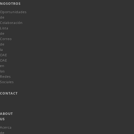
NOSOTROS
Oportunidades
de
Colaboración
Lista
de
Correo
de
la
OAE
OAE
en
las
Redes
Sociales
CONTACT
ABOUT
US
Acerca
de