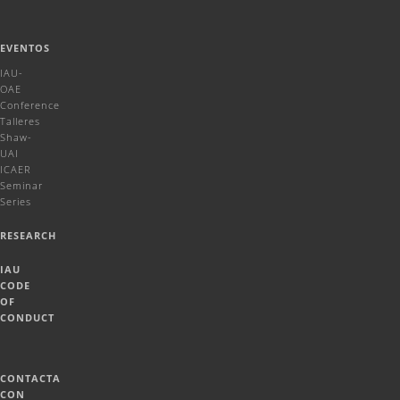
EVENTOS
IAU-
OAE
Conference
Talleres
Shaw-
UAI
ICAER
Seminar
Series
RESEARCH
IAU
CODE
OF
CONDUCT
CONTACTA
CON