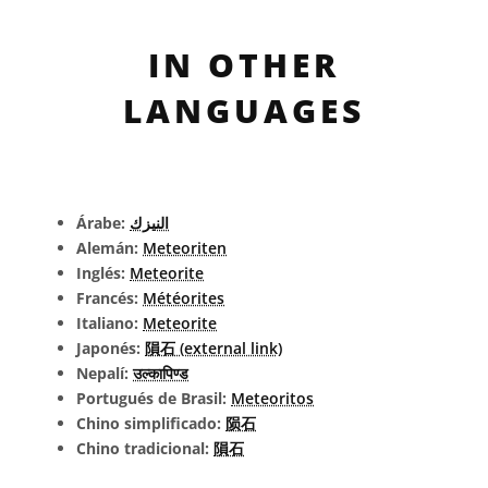
IN OTHER
LANGUAGES
Árabe:
النيزك
Alemán:
Meteoriten
Inglés:
Meteorite
Francés:
Météorites
Italiano:
Meteorite
Japonés:
隕石 (external link)
Nepalí:
उल्कापिण्ड
Portugués de Brasil:
Meteoritos
Chino simplificado:
陨石
Chino tradicional:
隕石