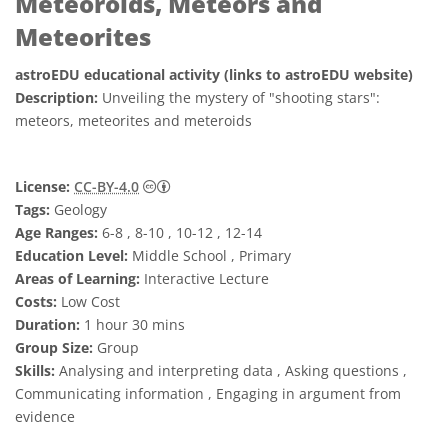
Meteoroids, Meteors and
Meteorites
astroEDU educational activity (links to astroEDU website)
Description:
Unveiling the mystery of "shooting stars":
meteors, meteorites and meteroids
Creative Commons Reconocimiento 4.0 Int
License:
CC-BY-4.0
Tags:
Geology
Age Ranges:
6-8 , 8-10 , 10-12 , 12-14
Education Level:
Middle School , Primary
Areas of Learning:
Interactive Lecture
Costs:
Low Cost
Duration:
1 hour 30 mins
Group Size:
Group
Skills:
Analysing and interpreting data , Asking questions ,
Communicating information , Engaging in argument from
evidence