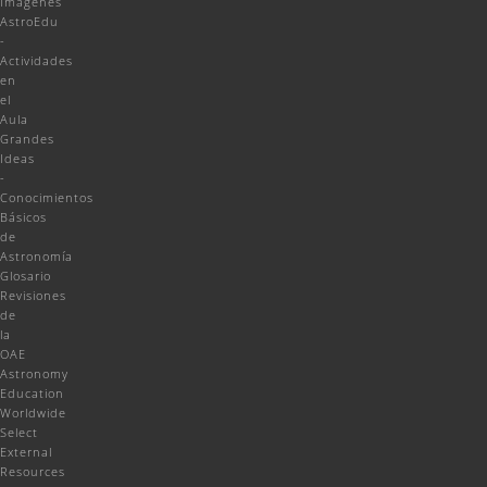
Imágenes
AstroEdu
-
Actividades
en
el
Aula
Grandes
Ideas
-
Conocimientos
Básicos
de
Astronomía
Glosario
Revisiones
de
la
OAE
Astronomy
Education
Worldwide
Select
External
Resources