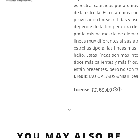
espectral causadas por átomos
de la estrella. Estos átomos e 
provocando líneas nítidas y osc
depende de la temperatura de l
por la misma mezcla de elemen
líneas muy diferentes si sus a
estrellas tipo B, las líneas má
helio. Estas líneas son más inte
tipos más calientes y más frío
están presentes, pero no son ta
Credit:
IAU OAE/SDSS/Niall De
Creativ
License:
CC-BY-4.0
YOU MAY ALSO BE