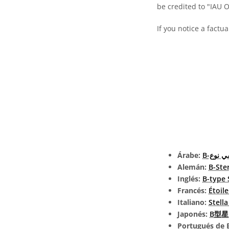
be credited to "IAU 
If you notice a factu
Árabe:
سي نوع
Alemán:
B-Ste
Inglés:
B-type 
Francés:
Étoil
Italiano:
Stella
Japonés:
B型星 (
Portugués de B