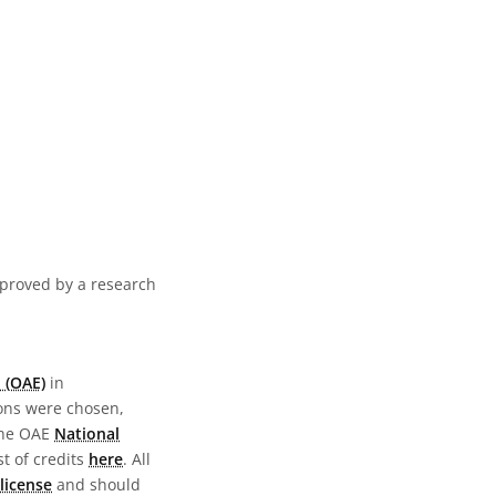
pproved by a research
 (OAE)
in
ions were chosen,
the OAE
National
st of credits
here
. All
license
and should