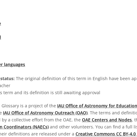
o
l
er languages
status:
The original definition of this term in English have been a
acher
s term and its definition is still awaiting approval
Glossary is a project of the
IAU Office of Astronomy for Education
he
IAU Office of Astronomy Outreach (OAO)
. The terms and definit
by a collective effort from the OAE, the
OAE Centers and Nodes
, 
n Coordinators (NAECs)
and other volunteers. You can find a full li
heir definitions are released under a
Creative Commons CC BY-4.0 