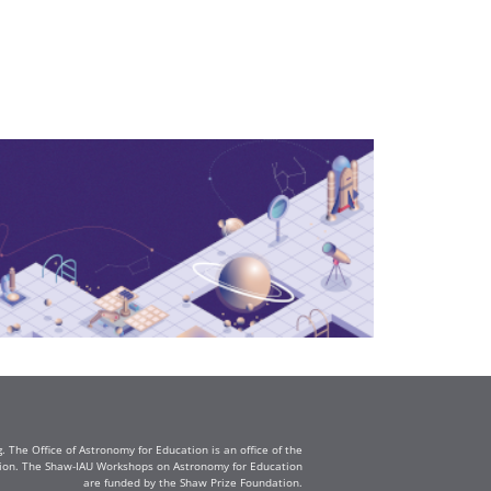
The Office of Astronomy for Education is an office of the
ation. The Shaw-IAU Workshops on Astronomy for Education
are funded by the Shaw Prize Foundation.