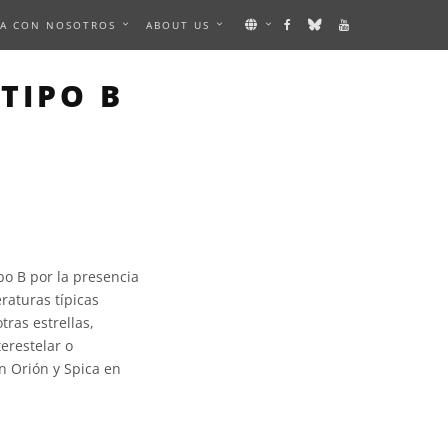
A CON NOSOTROS
ABOUT US
TIPO B
ipo B por la presencia
raturas típicas
tras estrellas,
erestelar o
n Orión y Spica en