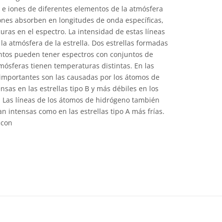
 e iones de diferentes elementos de la atmósfera
iones absorben en longitudes de onda específicas,
uras en el espectro. La intensidad de estas líneas
a atmósfera de la estrella. Dos estrellas formadas
tos pueden tener espectros con conjuntos de
tmósferas tienen temperaturas distintas. En las
s importantes son las causadas por los átomos de
nsas en las estrellas tipo B y más débiles en los
s. Las líneas de los átomos de hidrógeno también
n intensas como en las estrellas tipo A más frías.
acon
e Commons Reconocimiento 4.0 Internacional (CC BY 4.0) icons