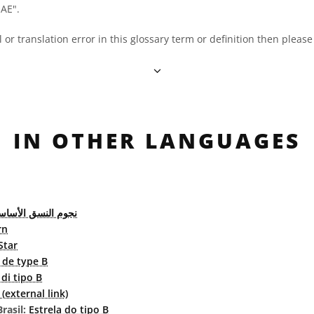
OAE".
al or translation error in this glossary term or definition then pleas
IN OTHER LANGUAGES
نجوم النسق الأسا-B
rn
Star
e de type B
 di tipo B
external link)
rasil:
Estrela do tipo B