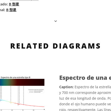
cado:
B 型星
nal:
B 型星
RELATED DIAGRAMS
Espectro de una e
Caption:
Espectro de la estrell
y 700 nm corresponde aproxima
luz de esa longitud de onda. 
donde el ojo humano puede ver 
rojo, respectivamente. Las lín