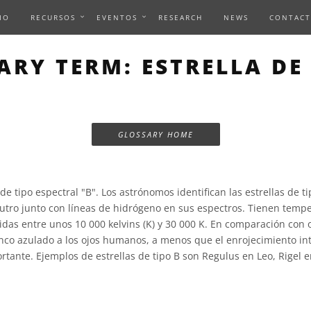
IO
RECURSOS
EVENTOS
RESEARCH
NEWS
CONTACT
ARY TERM: ESTRELLA DE 
GLOSSARY HOME
 de tipo espectral "B". Los astrónomos identifican las estrellas de t
eutro junto con líneas de hidrógeno en sus espectros. Tienen tempe
das entre unos 10 000 kelvins (K) y 30 000 K. En comparación con o
nco azulado a los ojos humanos, a menos que el enrojecimiento int
rtante. Ejemplos de estrellas de tipo B son Regulus en Leo, Rigel e