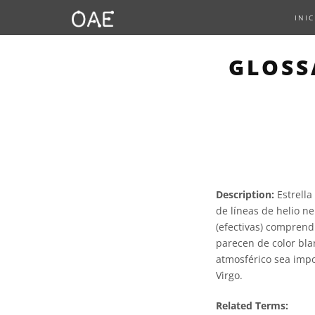
INIC
GLOSS
Description:
Estrella
de líneas de helio n
(efectivas) comprendi
parecen de color bla
atmosférico sea impo
Virgo.
Related Terms: