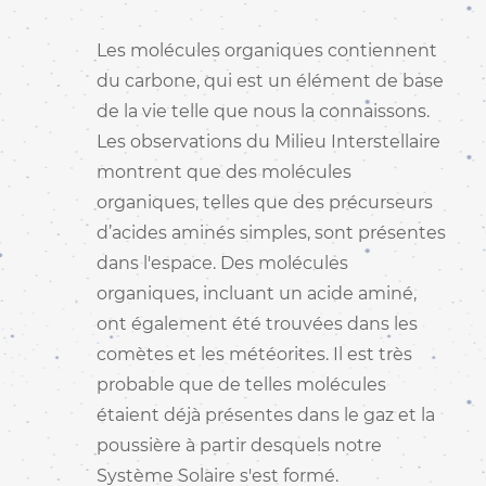
DE - ALLEMAND -
DEUTSCH
Les molécules organiques contiennent
ES - ESPAGNOL -
ESPAÑOL
du carbone, qui est un élément de base
FR - FRANÇAIS
de la vie telle que nous la connaissons.
HI - HINDI - हिंदी
Les observations du Milieu Interstellaire
IT - ITALIEN -
ITALIANO
montrent que des molécules
PT-PT - PORTUGAIS PT
organiques, telles que des précurseurs
- PORTUGUÊS PT
d’acides aminés simples, sont présentes
RO - ROUMAIN -
ROMÂNĂ
dans l'espace. Des molécules
ZH-HANS - CHINOIS
organiques, incluant un acide aminé,
SIMPLIFIÉ - 简体中文
ont également été trouvées dans les
ZH-HANT - CHINOIS
TRADITIONNEL - 繁體中
comètes et les météorites. Il est très
文
probable que de telles molécules
étaient déjà présentes dans le gaz et la
poussière à partir desquels notre
Système Solaire s'est formé.