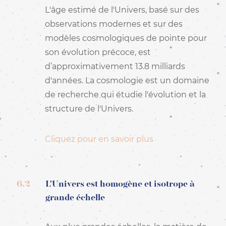
DE - ALLEMAND -
L'âge estimé de l'Univers, basé sur des
DEUTSCH
ES - ESPAGNOL -
observations modernes et sur des
ESPAÑOL
modèles cosmologiques de pointe pour
FR - FRANÇAIS
son évolution précoce, est
HI - HINDI - हिंदी
d’approximativement 13.8 milliards
IT - ITALIEN -
ITALIANO
d'années. La cosmologie est un domaine
PT-PT - PORTUGAIS PT
de recherche qui étudie l'évolution et la
- PORTUGUÊS PT
structure de l'Univers.
RO - ROUMAIN -
ROMÂNĂ
ZH-HANS - CHINOIS
Cliquez pour en savoir plus
SIMPLIFIÉ - 简体中文
ZH-HANT - CHINOIS
TRADITIONNEL - 繁體中
文
6.2
L'Univers est homogène et isotrope à
grande échelle