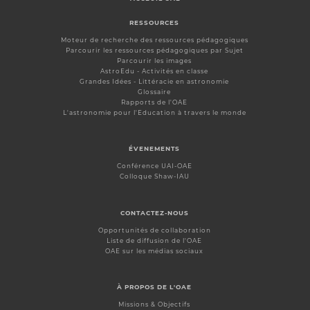
RESSOURCES
Moteur de recherche des ressources pédagogiques
Parcourir les ressources pédagogiques par Sujet
Parcourir les images
AstroEdu - Activités en classe
Grandes Idées - Littéracie en astronomie
Glossaire
Rapports de l'OAE
L'astronomie pour l'Education à travers le monde
ÉVENEMENTS
Conférence UAI-OAE
Colloque Shaw-IAU
CONTACTEZ-NOUS
Opportunités de collaboration
Liste de diffusion de l'OAE
OAE sur les médias sociaux
À PROPOS DE L'OAE
Missions & Objectifs