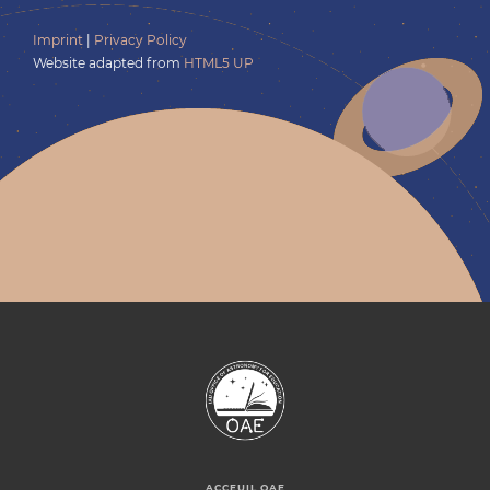
Imprint
|
Privacy Policy
Website adapted from
HTML5 UP
ACCEUIL OAE