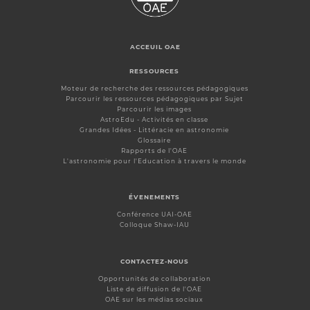
ACCEUIL OAE
RESSOURCES
Moteur de recherche des ressources pédagogiques
Parcourir les ressources pédagogiques par Sujet
Parcourir les images
AstroEdu - Activités en classe
Grandes Idées - Littéracie en astronomie
Glossaire
Rapports de l'OAE
L'astronomie pour l'Education à travers le monde
ÉVENEMENTS
Conférence UAI-OAE
Colloque Shaw-IAU
CONTACTEZ-NOUS
Opportunités de collaboration
Liste de diffusion de l'OAE
OAE sur les médias sociaux