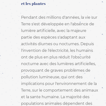
DE - ALLEMAND -
et les plantes
DEUTSCH
ES - ESPAGNOL -
ESPAÑOL
Pendant des millions d'années, la vie sur
FR - FRANÇAIS
Terre s'est développée en l'absence de
HI - HINDI - हिंदी
lumière artificielle, avec la majeure
IT - ITALIEN -
ITALIANO
partie des espèces s'adaptant aux
PT-PT - PORTUGAIS PT
activités diurnes ou nocturnes. Depuis
- PORTUGUÊS PT
l'invention de l'électricité, les humains
RO - ROUMAIN -
ROMÂNĂ
ont de plus en plus réduit l'obscurité
ZH-HANS - CHINOIS
nocturne avec des lumières artificielles,
SIMPLIFIÉ - 简体中文
provoquant de graves problèmes de
ZH-HANT - CHINOIS
TRADITIONNEL - 繁體中
pollution lumineuse, qui ont des
文
implications pour l'environnement de la
Terre, sur le comportement des animaux
et la sante humaine. La majorité des
populations animales dépendent des