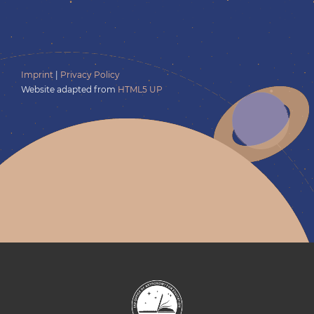
Imprint
|
Privacy Policy
Website adapted from
HTML5 UP