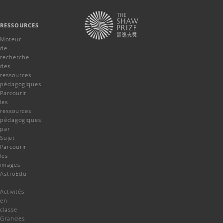
RESSOURCES
Moteur
de
recherche
des
ressources
pédagogiques
Parcourir
les
ressources
pédagogiques
par
Sujet
Parcourir
les
images
AstroEdu
-
Activités
en
classe
Grandes