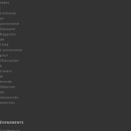
Idées
-
Littéracie
en
astronomie
Glossaire
Rapports
de
l'OAE
L'astronomie
pour
l'Education
à
travers
le
monde
Sélection
de
ressources
externes
ÉVENEMENTS
Conférence