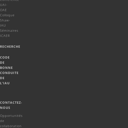
UAI-
OAE
Colloque
Shaw-
IAU
Séminaires
ICAER
RECHERCHE
CODE
DE
BONNE
CONDUITE
DE
L'IAU
CONTACTEZ-
NOUS
Opportunités
de
collaboration