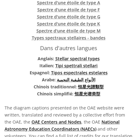
Spectre d'une étoile de type A
Spectre d'une étoile de type F
Spectre d'une étoile de type G
Spectre d'une étoile de type K
Spectre d'une étoile de type M
Types spectraux stellaires - bandes
Dans d'autres langues
Anglais:
Stellar spectral types
Italien:
Tipi spettrali stellari
Espagnol:
Tipos espectrales estelares
Arabe:
الأنواع الطيفية النجمية
Chinois traditionnel:
恒星光譜類型
Chinois simplifié:
恒星光谱类型
The diagram captions presented on the OAE website were
written, translated and reviewed by a collective effort from
the OAE, the
OAE Centers and Nodes
, the OAE
National
Astronomy Education Coordinators (NAECs)
and other
volunteers. You can find a full list of credits for our translation