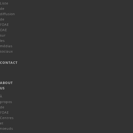
Liste
de
diffusion
de
l'OAE
OAE
sur
les
médias
sociaux
CONTACT
ABOUT
US
À
propos
de
l'OAE
Centres
et
noeuds