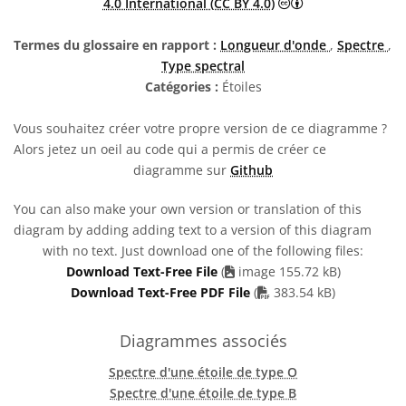
Creative Commons 
4.0 International (CC BY 4.0)
Termes du glossaire en rapport :
Longueur d'onde
,
Spectre
,
Type spectral
Catégories :
Étoiles
Vous souhaitez créer votre propre version de ce diagramme ?
Alors jetez un oeil au code qui a permis de créer ce
diagramme sur
Github
You can also make your own version or translation of this
diagram by adding adding text to a version of this diagram
with no text. Just download one of the following files:
Download Text-Free File
(
image 155.72 kB)
PDF file
Download Text-Free PDF File
(
383.54 kB)
Diagrammes associés
Spectre d'une étoile de type O
Spectre d'une étoile de type B