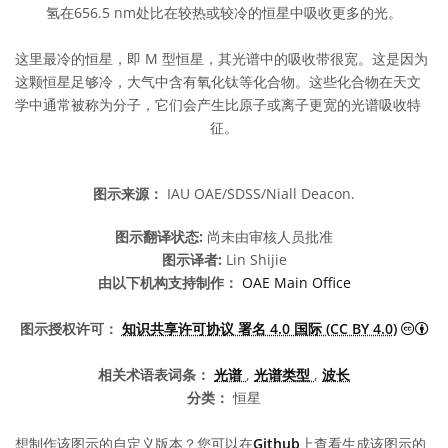
氢在656.5 nm处比在较热或较冷的恒星中吸收更多的光。
这里最冷的恒星，即 M 型恒星，其光谱中的吸收带很宽。这是因为
这颗恒星足够冷，大气中含有氧化钛等化合物。这些化合物在天文
学中通常被称为分子，它们会产生比原子或离子更宽的光谱吸收特
征。
图示来源：
IAU OAE/SDSS/Niall Deacon.
图示翻译状态:
尚未由审核人员批准
图示译者:
Lin Shijie
由以下机构支持制作：
OAE Main Office
知识
图示授权许可：
知识共享许可协议 署名 4.0 国际 (CC BY 4.0)
相关术语表词条：
光谱
,
光谱类型
,
波长
分类：
恒星
想制作该图示的自定义版本？您可以在
Github
上查看生成该图示的