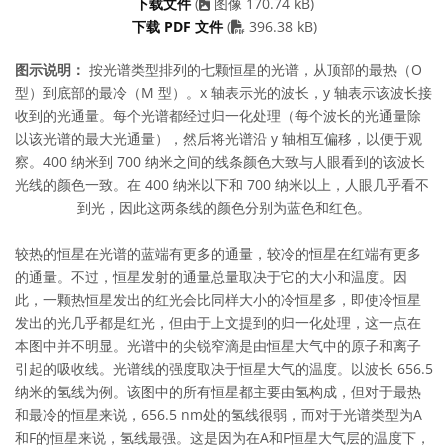
下载文件
(
图像 170.74 kB)
PDF file
下载 PDF 文件
(
396.38 kB)
图示说明：
按光谱类型排列的七颗恒星的光谱，从顶部的最热（O
型）到底部的最冷（M 型）。x 轴表示光的波长，y 轴表示该波长接
收到的光通量。每个光谱都经过归一化处理（每个波长的光通量除
以该光谱的最大光通量），然后将光谱沿 y 轴相互偏移，以便于观
察。400 纳米到 700 纳米之间的线条颜色大致与人眼看到的该波长
光线的颜色一致。在 400 纳米以下和 700 纳米以上，人眼几乎看不
到光，因此这两条线的颜色分别为蓝色和红色。
较热的恒星在光谱的蓝端有更多的通量，较冷的恒星在红端有更多
的通量。不过，恒星发射的通量总量取决于它的大小和温度。因
此，一颗热恒星发出的红光会比同样大小的冷恒星多，即使冷恒星
发出的光几乎都是红光，但由于上文提到的归一化处理，这一点在
本图中并不明显。光谱中的尖锐窄滴是由恒星大气中的原子和离子
引起的吸收线。光谱线的强度取决于恒星大气的温度。以波长 656.5
纳米的氢线为例。该图中的所有恒星都主要由氢构成，但对于最热
和最冷的恒星来说，656.5 nm处的氢线很弱，而对于光谱类型为A
和F的恒星来说，氢线最强。这是因为在A和F恒星大气层的温度下，