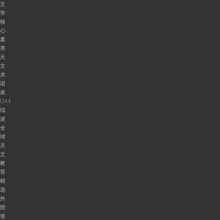
文
学
核
心
素
养
天
文
术
语
表
OAE
综
述
全
球
天
文
教
育
精
选
外
部
资