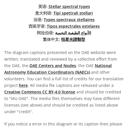
英语:
Stellar spectral types
意大利语:
Tipi spettrali stellari
法语:
Types spectraux stellaires
西班牙语:
Tipos espectrales estelares
阿拉伯语:
الأنواع الطيفية النجمية
繁体中文:
恒星光譜類型
The diagram captions presented on the OAE website were
written, translated and reviewed by a collective effort from
the OAE, the
OAE Centers and Nodes
, the OAE
National
Astronomy Education Coordinators (NAECs)
and other
volunteers. You can find a full list of credits for our translation
project
here
. All media file captions are released under a
Creative Commons CC BY-4.0 license
and should be credited
to "IAU OAE". The media files themselves may have different
licenses (see above) and should be credited as listed above
under "credit".
If you notice a error in this diagram or its caption then please