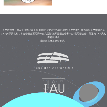
天文教育办公室设于海德堡马克斯·普朗克天文研究所园区内的“天文之家”。作为国际天文学联合会
(IAU)的下设机构，本办公室主要经费来自克劳斯·茨希拉基金会和卡尔·蔡司基金会。邵逸夫-IAU 天文
教育研讨会
由邵逸夫奖基金会资助。