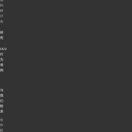
列
研
讨
会
研
究
IAU
行
为
准
则
与
我
们
联
系
合
作
机