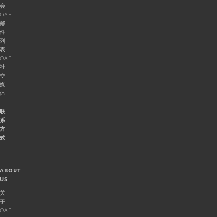
会
OAE
邮
件
列
表
OAE
社
交
媒
体
联
系
方
式
ABOUT
US
关
于
OAE