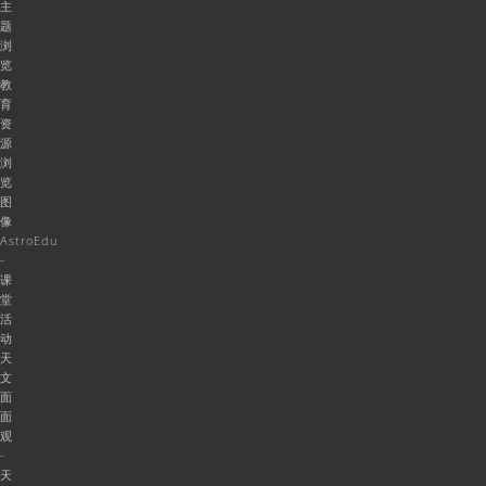
主
题
浏
览
教
育
资
源
浏
览
图
像
AstroEdu
-
课
堂
活
动
天
文
面
面
观
-
天