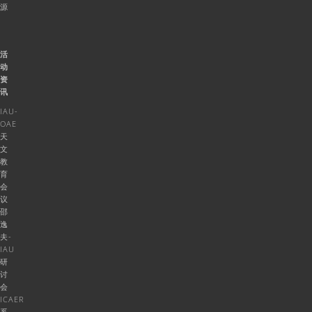
源
活
动
资
讯
IAU-
OAE
天
文
教
育
会
议
邵
逸
夫-
IAU
研
讨
会
ICAER
系