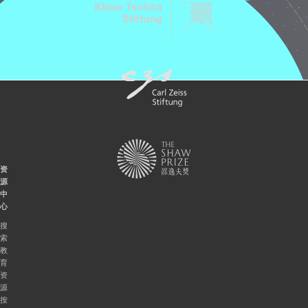
资
源
中
心
搜
索
教
育
资
源
按