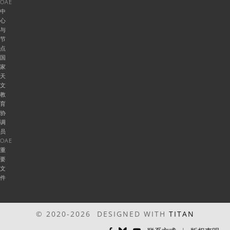
OAE
中
心
与
节
点
国
家
天
文
教
育
协
调
员
OAE
重
要
文
件
© 2020-2026 DESIGNED WITH
TITAN