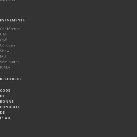
ÉVENEMENTS
Conférence
UAI-
OAE
Colloque
Shaw-
IAU
Séminaires
ICAER
RECHERCHE
CODE
DE
BONNE
CONDUITE
DE
L'IAU