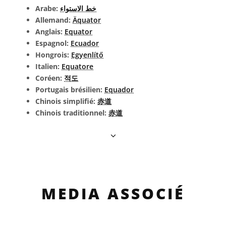
Arabe:
خط الاستواء
Allemand:
Äquator
Anglais:
Equator
Espagnol:
Ecuador
Hongrois:
Egyenlítő
Italien:
Equatore
Coréen:
적도
Portugais brésilien:
Equador
Chinois simplifié:
赤道
Chinois traditionnel:
赤道
MEDIA ASSOCIÉ