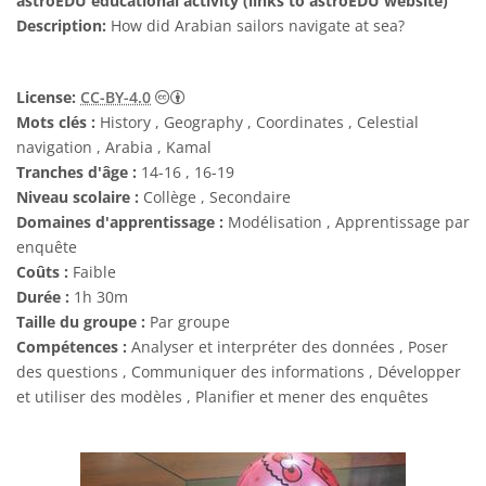
astroEDU educational activity (links to astroEDU website)
Description:
How did Arabian sailors navigate at sea?
Creative Commons (CC) Attribution 4.0 Int
License:
CC-BY-4.0
Mots clés :
History , Geography , Coordinates , Celestial
navigation , Arabia , Kamal
Tranches d'âge :
14-16 , 16-19
Niveau scolaire :
Collège , Secondaire
Domaines d'apprentissage :
Modélisation , Apprentissage par
enquête
Coûts :
Faible
Durée :
1h 30m
Taille du groupe :
Par groupe
Compétences :
Analyser et interpréter des données , Poser
des questions , Communiquer des informations , Développer
et utiliser des modèles , Planifier et mener des enquêtes