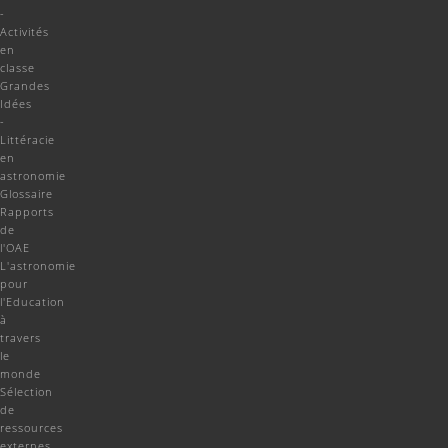
-
Activités
en
classe
Grandes
Idées
-
Littéracie
en
astronomie
Glossaire
Rapports
de
l'OAE
L'astronomie
pour
l'Education
à
travers
le
monde
Sélection
de
ressources
externes