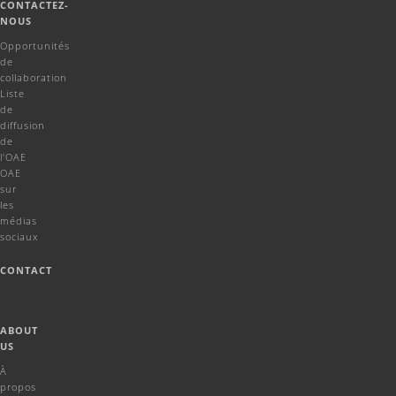
CONTACTEZ-
NOUS
Opportunités
de
collaboration
Liste
de
diffusion
de
l'OAE
OAE
sur
les
médias
sociaux
CONTACT
ABOUT
US
À
propos