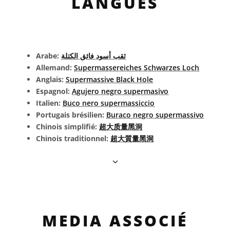
LANGUES
Arabe:
ثقب أسود فائق الكتلة
Allemand:
Supermassereiches Schwarzes Loch
Anglais:
Supermassive Black Hole
Espagnol:
Agujero negro supermasivo
Italien:
Buco nero supermassiccio
Portugais brésilien:
Buraco negro supermassivo
Chinois simplifié:
超大质量黑洞
Chinois traditionnel:
超大質量黑洞
MEDIA ASSOCIÉ