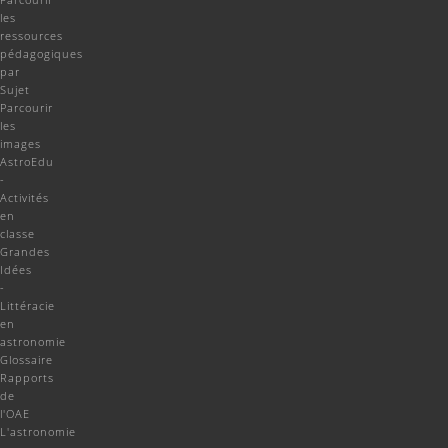
les
ressources
pédagogiques
par
Sujet
Parcourir
les
images
AstroEdu
-
Activités
en
classe
Grandes
Idées
-
Littéracie
en
astronomie
Glossaire
Rapports
de
l'OAE
L'astronomie