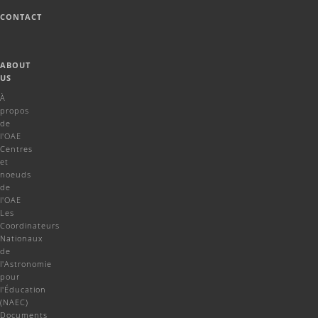
CONTACT
ABOUT
US
À
propos
de
l'OAE
Centres
et
noeuds
de
l'OAE
Les
Coordinateurs
Nationaux
de
l'Astronomie
pour
l'Éducation
(NAEC)
Documents