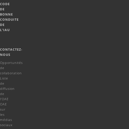
CODE
DE
BONNE
CONDUITE
DE
L'IAU
CONTACTEZ-
NOUS
Opportunités
de
collaboration
Liste
de
diffusion
de
l'OAE
OAE
sur
les
médias
sociaux