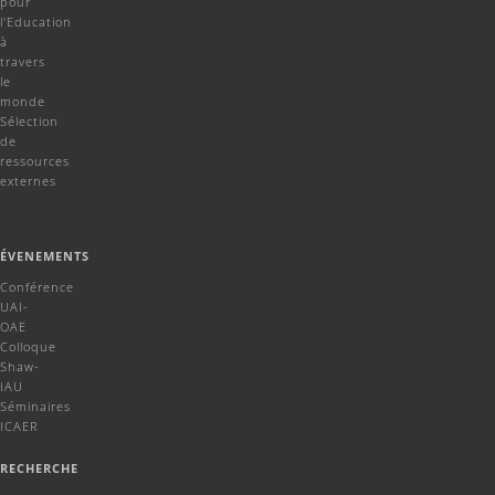
pour
l'Education
à
travers
le
monde
Sélection
de
ressources
externes
ÉVENEMENTS
Conférence
UAI-
OAE
Colloque
Shaw-
IAU
Séminaires
ICAER
RECHERCHE