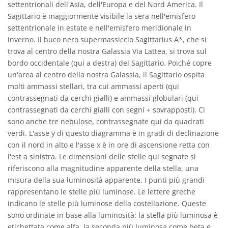
settentrionali dell'Asia, dell'Europa e del Nord America. Il
Sagittario è maggiormente visibile la sera nell'emisfero
settentrionale in estate e nell'emisfero meridionale in
inverno. Il buco nero supermassiccio Sagittarius A*, che si
trova al centro della nostra Galassia Via Lattea, si trova sul
bordo occidentale (qui a destra) del Sagittario. Poiché copre
un'area al centro della nostra Galassia, il Sagittario ospita
molti ammassi stellari, tra cui ammassi aperti (qui
contrassegnati da cerchi gialli) e ammassi globulari (qui
contrassegnati da cerchi gialli con segni + sovrapposti). Ci
sono anche tre nebulose, contrassegnate qui da quadrati
verdi. L'asse y di questo diagramma è in gradi di declinazione
con il nord in alto e l'asse x è in ore di ascensione retta con
l'est a sinistra. Le dimensioni delle stelle qui segnate si
riferiscono alla magnitudine apparente della stella, una
misura della sua luminosità apparente. I punti più grandi
rappresentano le stelle più luminose. Le lettere greche
indicano le stelle più luminose della costellazione. Queste
sono ordinate in base alla luminosità: la stella più luminosa è
etichettata come alfa, la seconda più luminosa come beta e