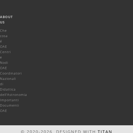
ABOUT
US
Che
cosa
é
OAE
Centri
e
Nodi
OAE
Coordinatori
Nazionali
di
Didattica
dell'Astronomia
Importanti
Documenti
OAE
© 2020-2026 DESIGNED WITH
TITAN