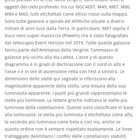
oggetti del cielo profondo, tra cui NGC4697, M49, M87, M86,
M84 e M60, tutti etichettati come ellissi rosse sulla mappa.
Sono tutte galassie a spirale ed ellittiche situate a diversi
milioni di anni luce dalla Terra. In particolare, M87 ospita il
buco nero super massiccio (Pōwehi) che è stato fotografato
dal telescopio Event Horizon nel 2019. Tutte queste galassie
fanno parte dell'Ammasso della Vergine, l'ammasso di
galassie più vicino alla Via Lattea. L'asse y di questo
diagramma è in gradi di declinazione con il nord in alto e
l'asse x è in ore di ascensione retta con l'est a sinistra. Le
dimensioni delle stelle qui segnate si riferiscono alla
magnitudine apparente della stella, una misura della sua
luminosità apparente. I punti più grandi rappresentano le
stelle più luminose. Le lettere greche indicano le stelle più
luminose della costellazione. Queste sono classificate in base
alla luminosità: la stella più luminosa è etichettata come alfa,
la seconda più luminosa come beta e così via, anche se
questo ordine non è sempre rispettato esattamente. Le linee
tratteggiate delimitano i confini delle costellazioni stabiliti