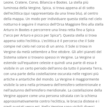
Leone, Cratere, Corvo, Bilancia e Bootes. La stella più
luminosa della Vergine, Spica, si trova appena al di sotto
dell'eclittica (qui rappresentata da una linea blu), al centro
della mappa. Un modo per individuare questa stella nel cielo
notturno è seguire il manico dell'Orsa Maggiore fino alla stella
Arturo in Bootes e percorrere una linea retta fino a Spica
("arco per Arturo e picco per Spica"). Questa stella si trova
appena sotto l'eclittica. L'eclittica è il percorso che il Sole
compie nel cielo nel corso di un anno. Il Sole si trova in
Vergine da metà settembre a fine ottobre. Gli altri pianeti del
Sistema solare si trovano spesso in Vergine. La Vergine si
estende sull'equatore celeste e quindi una parte di essa è
visibile in un certo periodo dell'anno da tutto il pianeta Terra,
con una parte della costellazione oscurata nelle regioni più
artiche e antartiche del mondo. La Vergine è maggiormente
visibile la sera nella primavera dell'emisfero settentrionale e
nell'autunno dell'emisfero meridionale. La costellazione della
Vergine appare come una persona sdraiata con la schiena
approssimativamente contro l'eclittica, le braccia distese e i
piedi puntati verso est. Nella Vergine sono visibili diversi