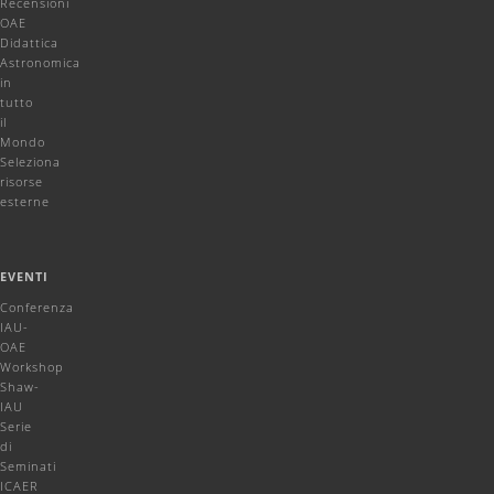
Recensioni
OAE
Didattica
Astronomica
in
tutto
il
Mondo
Seleziona
risorse
esterne
EVENTI
Conferenza
IAU-
OAE
Workshop
Shaw-
IAU
Serie
di
Seminati
ICAER