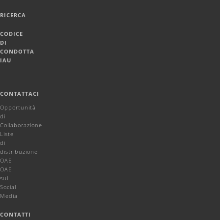
RICERCA
CODICE
DI
CONDOTTA
IAU
CONTATTACI
Opportunità
di
Collaborazione
Liste
di
distribuzione
OAE
OAE
sui
Social
Media
CONTATTI