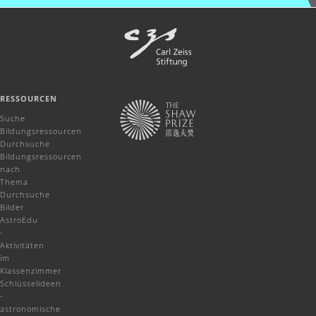
RESSOURCEN
Suche
Bildungsressourcen
Durchsuche
Bildungsressourcen
nach
Thema
Durchsuche
Bilder
AstroEdu
-
Aktivitäten
im
Klassenzimmer
Schlüsselideen
-
astronomische