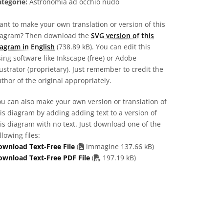
tegorie:
Astronomia ad occhio nudo
nt to make your own translation or version of this
iagram? Then download the
SVG version of this
agram in English
(738.89 kB). You can edit this
ing software like Inkscape (free) or Adobe
lustrator (proprietary). Just remember to credit the
thor of the original appropriately.
u can also make your own version or translation of
is diagram by adding adding text to a version of
is diagram with no text. Just download one of the
llowing files:
ownload Text-Free File
(
immagine 137.66 kB)
PDF file
ownload Text-Free PDF File
(
197.19 kB)