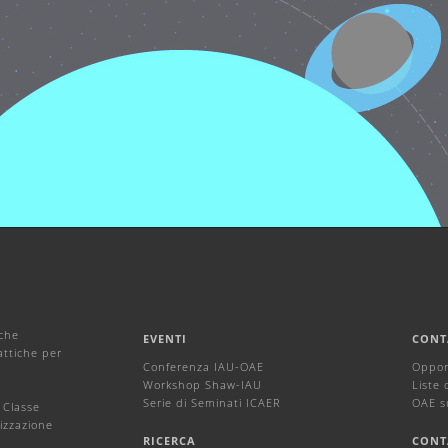
iche
EVENTI
CONT
attiche per
Conferenza IAU-OAE
Oppor
Workshop Shaw-IAU
Liste 
Serie di Seminati ICAER
OAE s
 Classe
izzazione
RICERCA
CONT