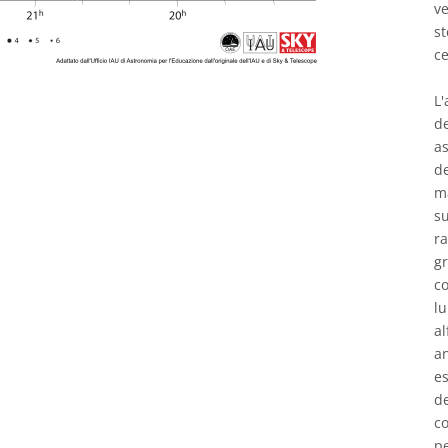
v
st
ce
L'
de
as
de
ma
su
ra
gr
co
lu
al
a
es
de
co
pe