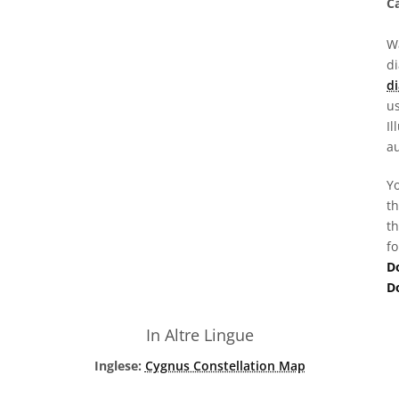
Ca
Wa
d
di
us
Il
au
Yo
th
th
fo
D
D
In Altre Lingue
Inglese:
Cygnus Constellation Map