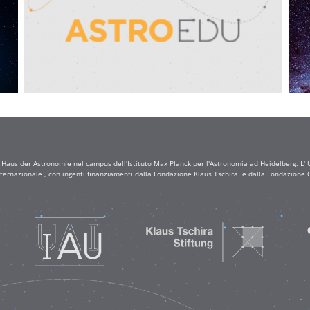
a Haus der Astronomie nel campus dell'Istituto Max Planck per l'Astronomia ad Heidelberg. L' Uf
ternazionale , con ingenti finanziamenti dalla Fondazione Klaus Tschira e dalla Fondazione C