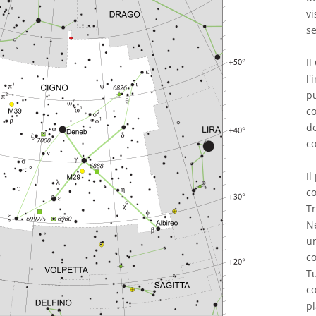
vi
se
Il
l'
pu
co
de
co
Il
co
Tr
N
un
c
T
co
p