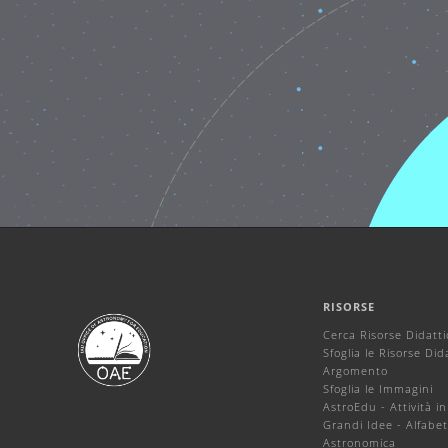
RISORSE
Cerca Risorse Didatt
Sfoglia le Risorse Did
Argomento
Sfoglia le Immagini
AstroEdu - Attività in
Grandi Idee - Alfabet
Astronomica