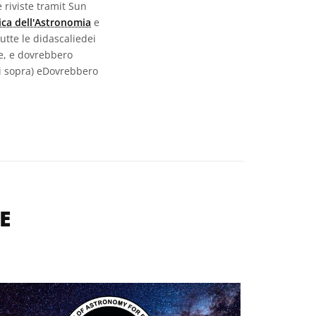
 riviste tramit Sun
ica dell'Astronomia
e
utte le didascaliedei
e, e dovrebbero
di sopra) eDovrebbero
E