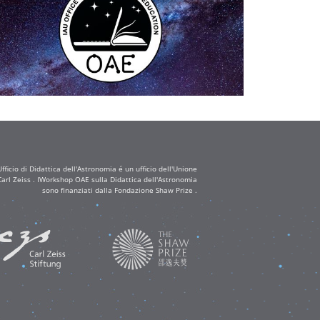
ficio di Didattica dell'Astronomia é un ufficio dell'Unione
arl Zeiss . IWorkshop OAE sulla Didattica dell'Astronomia
sono finanziati dalla Fondazione Shaw Prize .