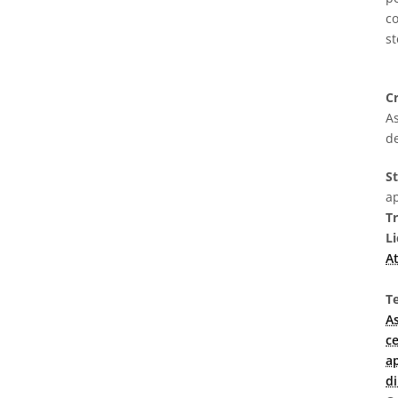
co
st
Cr
As
de
S
a
T
L
At
Te
A
ce
a
d