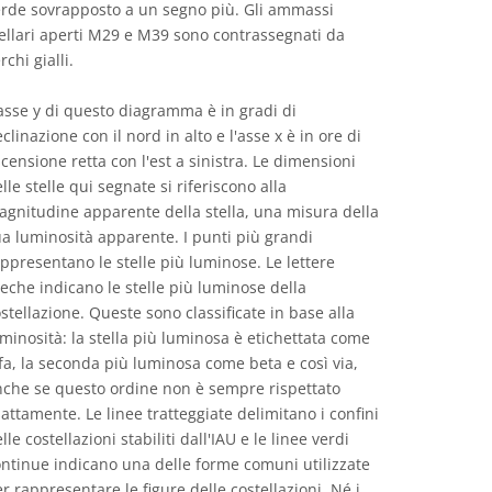
erde sovrapposto a un segno più. Gli ammassi
ellari aperti M29 e M39 sono contrassegnati da
rchi gialli.
asse y di questo diagramma è in gradi di
clinazione con il nord in alto e l'asse x è in ore di
censione retta con l'est a sinistra. Le dimensioni
lle stelle qui segnate si riferiscono alla
gnitudine apparente della stella, una misura della
a luminosità apparente. I punti più grandi
ppresentano le stelle più luminose. Le lettere
eche indicano le stelle più luminose della
stellazione. Queste sono classificate in base alla
minosità: la stella più luminosa è etichettata come
fa, la seconda più luminosa come beta e così via,
nche se questo ordine non è sempre rispettato
attamente. Le linee tratteggiate delimitano i confini
lle costellazioni stabiliti dall'IAU e le linee verdi
ntinue indicano una delle forme comuni utilizzate
r rappresentare le figure delle costellazioni. Né i