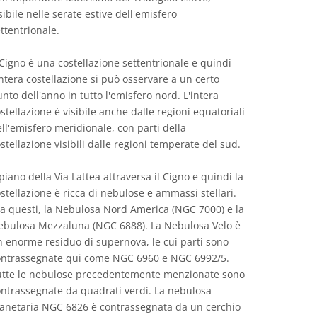
sibile nelle serate estive dell'emisfero
ttentrionale.
 Cigno è una costellazione settentrionale e quindi
intera costellazione si può osservare a un certo
nto dell'anno in tutto l'emisfero nord. L'intera
stellazione è visibile anche dalle regioni equatoriali
ll'emisfero meridionale, con parti della
stellazione visibili dalle regioni temperate del sud.
 piano della Via Lattea attraversa il Cigno e quindi la
stellazione è ricca di nebulose e ammassi stellari.
a questi, la Nebulosa Nord America (NGC 7000) e la
ebulosa Mezzaluna (NGC 6888). La Nebulosa Velo è
 enorme residuo di supernova, le cui parti sono
ontrassegnate qui come NGC 6960 e NGC 6992/5.
utte le nebulose precedentemente menzionate sono
ntrassegnate da quadrati verdi. La nebulosa
lanetaria NGC 6826 è contrassegnata da un cerchio