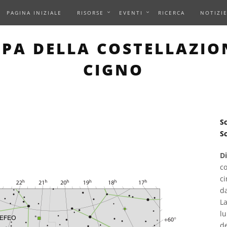
PAGINA INIZIALE
RISORSE
EVENTI
RICERCA
NOTIZI
 PAGE DESCRIBES AN IM
PA DELLA COSTELLAZIO
CIGNO
Sc
Sc
D
co
ci
da
La
lu
de