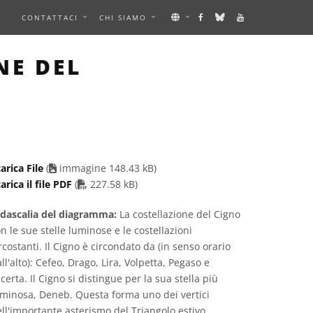
E
CONTATTACI
CHI SIAMO
AGE
NE DEL
arica File
(
immagine 148.43 kB)
PDF file
arica il file PDF
(
227.58 kB)
idascalia del diagramma:
La costellazione del Cigno
n le sue stelle luminose e le costellazioni
rcostanti. Il Cigno è circondato da (in senso orario
ll'alto): Cefeo, Drago, Lira, Volpetta, Pegaso e
certa. Il Cigno si distingue per la sua stella più
minosa, Deneb. Questa forma uno dei vertici
ll'importante asterismo del Triangolo estivo,