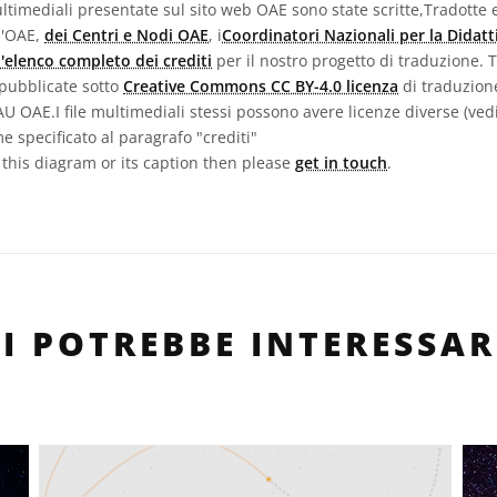
ultimediali presentate sul sito web OAE sono state scritte,Tradotte e
l'OAE,
dei Centri e Nodi OAE
, i
Coordinatori Nazionali per la Didatt
l'elenco completo dei crediti
per il nostro progetto di traduzione. T
 pubblicate sotto
Creative Commons CC BY-4.0 licenza
di traduzion
IAU OAE.I file multimediali stessi possono avere licenze diverse (ve
e specificato al paragrafo "crediti"
n this diagram or its caption then please
get in touch
.
TI POTREBBE INTERESSAR