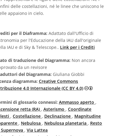
nfini delle costellazioni, né le linee che uniscono le
elle appaiono in cielo.
editi per il Diaframma:
Adattato dall'Ufficio di
tronomia per l'Educazione della IAU dall'originale
lla IAU e di Sky & Telescope..
Link per i Crediti
tato di traduzione del Diagramma:
Non ancora
pprovato da un revisore
raduttori del Diagramma:
Giuliana Giobbi
icenza diagramma:
Creative Commons
Creative Commons Att
tribuzione 4.0 Internazionale (CC BY 4.0)
rmini di glossario connessi:
Ammasso aperto
,
scensione retta (RA)
,
Asterismo
,
Coordinate
lesti
,
Costellazione
,
Declinazione
,
Magnitudine
pparente
,
Nebulosa
,
Nebulosa planetaria
,
Resto
i Supernova
,
Via Lattea