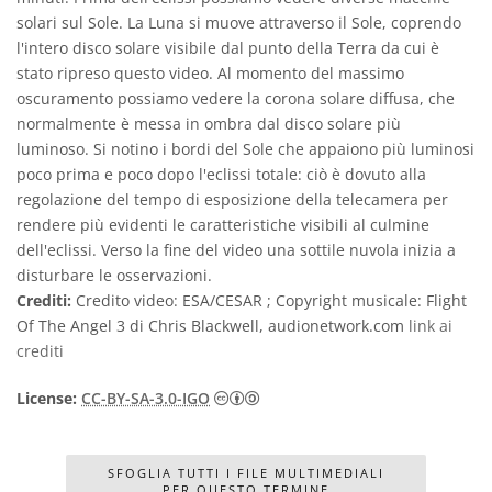
solari sul Sole. La Luna si muove attraverso il Sole, coprendo
l'intero disco solare visibile dal punto della Terra da cui è
stato ripreso questo video. Al momento del massimo
oscuramento possiamo vedere la corona solare diffusa, che
normalmente è messa in ombra dal disco solare più
luminoso. Si notino i bordi del Sole che appaiono più luminosi
poco prima e poco dopo l'eclissi totale: ciò è dovuto alla
regolazione del tempo di esposizione della telecamera per
rendere più evidenti le caratteristiche visibili al culmine
dell'eclissi. Verso la fine del video una sottile nuvola inizia a
disturbare le osservazioni.
Crediti:
Credito video: ESA/CESAR ; Copyright musicale: Flight
Of The Angel 3 di Chris Blackwell, audionetwork.com
link ai
crediti
Creative Commons Attribuzione 
License:
CC-BY-SA-3.0-IGO
SFOGLIA TUTTI I FILE MULTIMEDIALI
PER QUESTO TERMINE