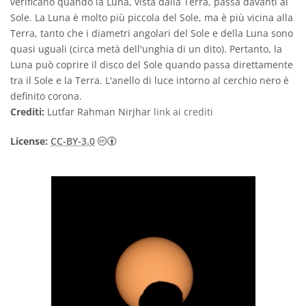
verificano quando la Luna, vista dalla Terra, passa davanti al
Sole. La Luna è molto più piccola del Sole, ma è più vicina alla
Terra, tanto che i diametri angolari del Sole e della Luna sono
quasi uguali (circa metà dell'unghia di un dito). Pertanto, la
Luna può coprire il disco del Sole quando passa direttamente
tra il Sole e la Terra. L'anello di luce intorno al cerchio nero è
definito corona.
Crediti:
Lutfar Rahman Nirjhar
link ai crediti
Creative Commons Attribuzione 3.0 Unpo
License:
CC-BY-3.0