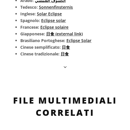
Arabo:
الكسوف الشمسي
Tedesco:
Sonnenfinsternis
Inglese:
Solar Eclipse
Spagnolo:
Eclipse solar
Francese:
Eclipse solaire
Giapponese:
日食 (external link)
Brasiliano Portoghese:
Eclipse Solar
Cinese semplificato:
日食
Cinese tradizionale:
日食
FILE MULTIMEDIALI
CORRELATI