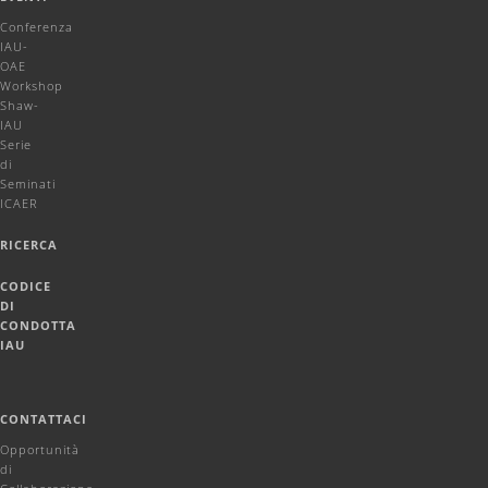
Conferenza
IAU-
OAE
Workshop
Shaw-
IAU
Serie
di
Seminati
ICAER
RICERCA
CODICE
DI
CONDOTTA
IAU
CONTATTACI
Opportunità
di