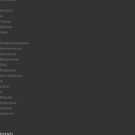
-
Attività
in
Classe
Grandi
Idee
-
Alfabetizzazione
Astronomica
Glossario
Recensioni
OAE
Didattica
Astronomica
in
tutto
il
Mondo
Seleziona
risorse
esterne
EVENTI