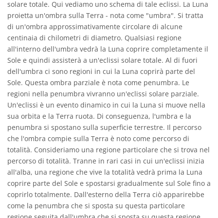
solare totale. Qui vediamo uno schema di tale eclissi. La Luna
proietta un'ombra sulla Terra - nota come "umbra". Si tratta
di un'ombra approssimativamente circolare di alcune
centinaia di chilometri di diametro. Qualsiasi regione
all'interno dell'umbra vedrà la Luna coprire completamente il
Sole e quindi assisterà a un'eclissi solare totale. Al di fuori
dell'umbra ci sono regioni in cui la Luna coprirà parte del
Sole. Questa ombra parziale è nota come penumbra. Le
regioni nella penumbra vivranno un'eclissi solare parziale.
Un'eclissi è un evento dinamico in cui la Luna si muove nella
sua orbita e la Terra ruota. Di conseguenza, l'umbra e la
penumbra si spostano sulla superficie terrestre. Il percorso
che l'ombra compie sulla Terra è noto come percorso di
totalità. Consideriamo una regione particolare che si trova nel
percorso di totalità. Tranne in rari casi in cui un'eclissi inizia
all'alba, una regione che vive la totalità vedrà prima la Luna
coprire parte del Sole e spostarsi gradualmente sul Sole fino a
coprirlo totalmente. Dall'esterno della Terra ciò apparirebbe
come la penumbra che si sposta su questa particolare
regione seguita dall'umbra che si sposta su questa regione.