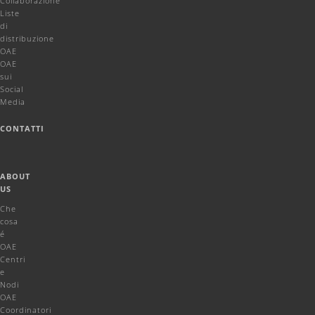
Collaborazione
Liste
di
distribuzione
OAE
OAE
sui
Social
Media
CONTATTI
ABOUT
US
Che
cosa
é
OAE
Centri
e
Nodi
OAE
Coordinatori