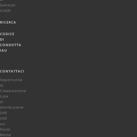
Seminati
ICAER
RICERCA
CODICE
DI
CONDOTTA
IAU
CONTATTACI
Opportunità
di
Collaborazione
Liste
di
distribuzione
OAE
OAE
sui
Social
Media