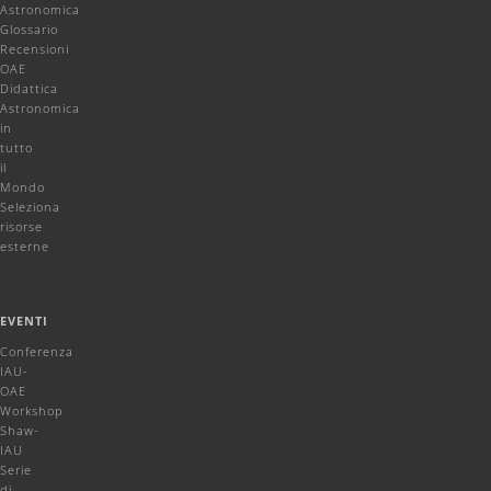
Astronomica
Glossario
Recensioni
OAE
Didattica
Astronomica
in
tutto
il
Mondo
Seleziona
risorse
esterne
EVENTI
Conferenza
IAU-
OAE
Workshop
Shaw-
IAU
Serie
di