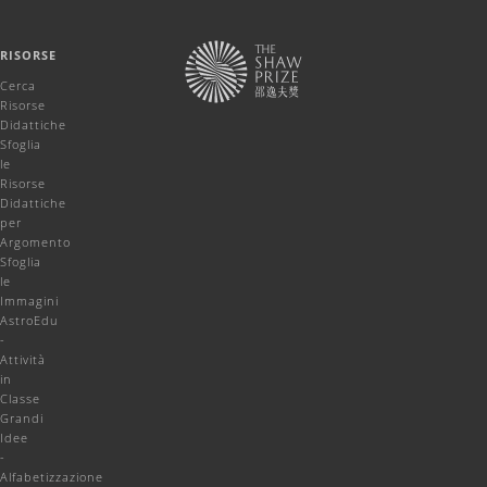
RISORSE
Cerca
Risorse
Didattiche
Sfoglia
le
Risorse
Didattiche
per
Argomento
Sfoglia
le
Immagini
AstroEdu
-
Attività
in
Classe
Grandi
Idee
-
Alfabetizzazione