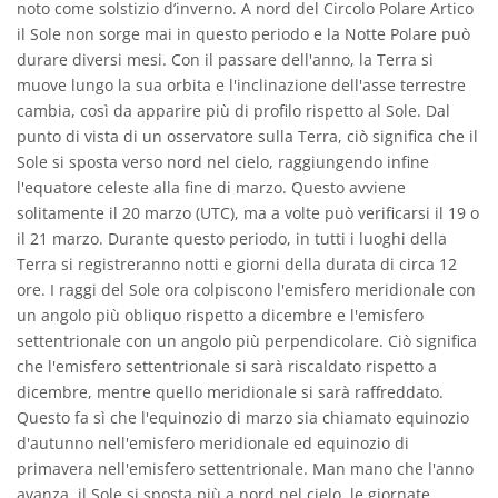
noto come solstizio d’inverno. A nord del Circolo Polare Artico
il Sole non sorge mai in questo periodo e la Notte Polare può
durare diversi mesi. Con il passare dell'anno, la Terra si
muove lungo la sua orbita e l'inclinazione dell'asse terrestre
cambia, così da apparire più di profilo rispetto al Sole. Dal
punto di vista di un osservatore sulla Terra, ciò significa che il
Sole si sposta verso nord nel cielo, raggiungendo infine
l'equatore celeste alla fine di marzo. Questo avviene
solitamente il 20 marzo (UTC), ma a volte può verificarsi il 19 o
il 21 marzo. Durante questo periodo, in tutti i luoghi della
Terra si registreranno notti e giorni della durata di circa 12
ore. I raggi del Sole ora colpiscono l'emisfero meridionale con
un angolo più obliquo rispetto a dicembre e l'emisfero
settentrionale con un angolo più perpendicolare. Ciò significa
che l'emisfero settentrionale si sarà riscaldato rispetto a
dicembre, mentre quello meridionale si sarà raffreddato.
Questo fa sì che l'equinozio di marzo sia chiamato equinozio
d'autunno nell'emisfero meridionale ed equinozio di
primavera nell'emisfero settentrionale. Man mano che l'anno
avanza, il Sole si sposta più a nord nel cielo, le giornate