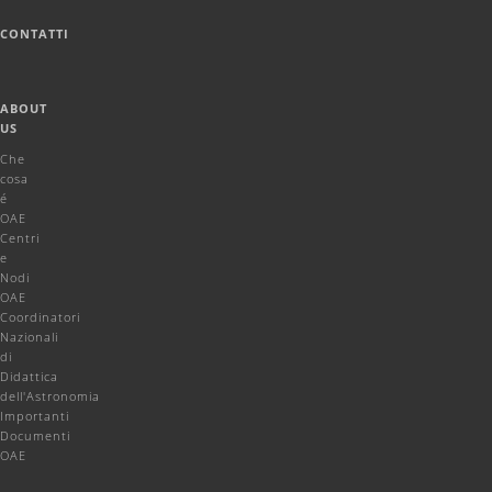
CONTATTI
ABOUT
US
Che
cosa
é
OAE
Centri
e
Nodi
OAE
Coordinatori
Nazionali
di
Didattica
dell'Astronomia
Importanti
Documenti
OAE