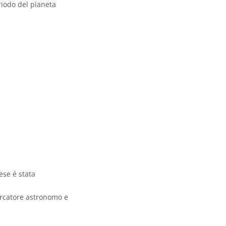
eriodo del pianeta
ese é stata
ercatore astronomo e