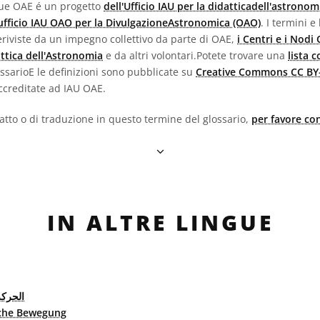
ngue OAE é un progetto
dell'Ufficio IAU per la didatticadell'astronom
'ufficio IAU OAO per la DivulgazioneAstronomica (OAO)
. I termini e
e eriviste da un impegno collettivo da parte di OAE,
i Centri e i Nodi
attica dell'Astronomia
e da altri volontari.Potete trovare una
lista 
lossarioE le definizioni sono pubblicate su
Creative Commons CC BY-
creditate ad IAU OAE.
fatto o di traduzione in questo termine del glossario,
per favore con
IN ALTRE LINGUE
نهارية
iche Bewegung