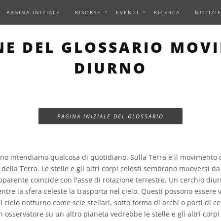
PAGINA INIZIALE
RISORSE
EVENTI
RICERCA
NOTIZI
NE DEL GLOSSARIO MOV
DIURNO
PAGINA INIZIALE DEL GLOSSARIO
o intendiamo qualcosa di quotidiano. Sulla Terra è il movimento d
della Terra. Le stelle e gli altri corpi celesti sembrano muoversi da 
arente coincide con l'asse di rotazione terrestre. Un cerchio diur
tre la sfera celeste la trasporta nel cielo. Questi possono essere vi
cielo notturno come scie stellari, sotto forma di archi o parti di cer
n osservatore su un altro pianeta vedrebbe le stelle e gli altri corp