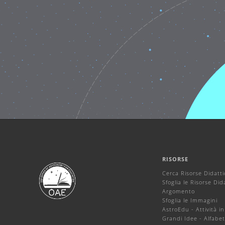
RISORSE
Cerca Risorse Didatt
Sfoglia le Risorse Did
Argomento
Sfoglia le Immagini
AstroEdu - Attività in
Grandi Idee - Alfabet