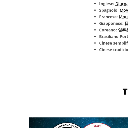
Inglese:
Diurn
Spagnolo:
Mov
Francese:
Mou
Giapponese:
日
Coreano:
일주
Brasiliano Po
Cinese semplif
Cinese tradizi