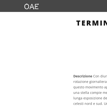
TERMI
Descrizione
Con diurn
rotazione giornaliera 
questo movimento app
una stella compie men
lunga esposizione del 
celesti nord e sud. U