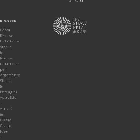
RISORSE
Cerca
Risorse
Didattiche
Sfoglia
le
Risorse
Didattiche
per
Argomento
Sfoglia
le
Immagini
AstroEdu
-
Attività
in
Classe
Grandi
Idee
-