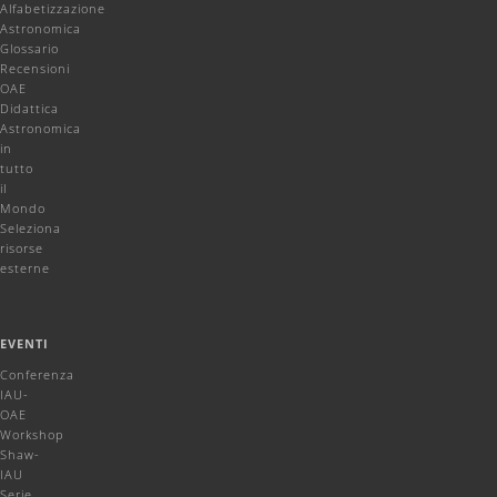
Alfabetizzazione
Astronomica
Glossario
Recensioni
OAE
Didattica
Astronomica
in
tutto
il
Mondo
Seleziona
risorse
esterne
EVENTI
Conferenza
IAU-
OAE
Workshop
Shaw-
IAU
Serie