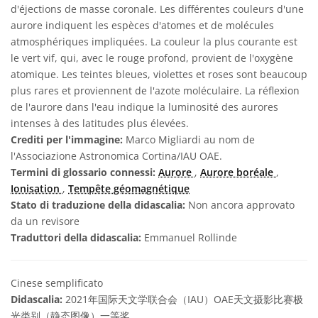
d'éjections de masse coronale. Les différentes couleurs d'une
aurore indiquent les espèces d'atomes et de molécules
atmosphériques impliquées. La couleur la plus courante est
le vert vif, qui, avec le rouge profond, provient de l'oxygène
atomique. Les teintes bleues, violettes et roses sont beaucoup
plus rares et proviennent de l'azote moléculaire. La réflexion
de l'aurore dans l'eau indique la luminosité des aurores
intenses à des latitudes plus élevées.
Crediti per l'immagine:
Marco Migliardi au nom de
l'Associazione Astronomica Cortina/IAU OAE.
Termini di glossario connessi:
Aurore
,
Aurore boréale
,
Ionisation
,
Tempête géomagnétique
Stato di traduzione della didascalia:
Non ancora approvato
da un revisore
Traduttori della didascalia:
Emmanuel Rollinde
Cinese semplificato
Didascalia:
2021年国际天文学联合会（IAU）OAE天文摄影比赛极
光类别（静态图像）一等奖。