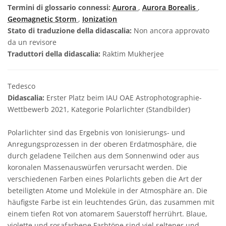
Termini di glossario connessi:
Aurora
,
Aurora Borealis
,
Geomagnetic Storm
,
Ionization
Stato di traduzione della didascalia:
Non ancora approvato
da un revisore
Traduttori della didascalia:
Raktim Mukherjee
Tedesco
Didascalia:
Erster Platz beim IAU OAE Astrophotographie-
Wettbewerb 2021, Kategorie Polarlichter (Standbilder)
Polarlichter sind das Ergebnis von Ionisierungs- und
Anregungsprozessen in der oberen Erdatmosphäre, die
durch geladene Teilchen aus dem Sonnenwind oder aus
koronalen Massenauswürfen verursacht werden. Die
verschiedenen Farben eines Polarlichts geben die Art der
beteiligten Atome und Moleküle in der Atmosphäre an. Die
häufigste Farbe ist ein leuchtendes Grün, das zusammen mit
einem tiefen Rot von atomarem Sauerstoff herrührt. Blaue,
violette und rosafarbene Farbtöne sind viel seltener und