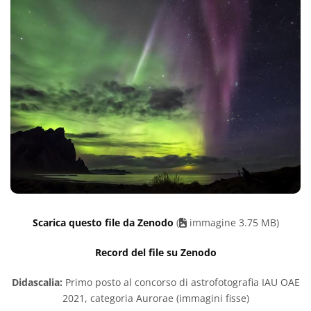
Scarica questo file da Zenodo
(
immagine 3.75 MB)
Record del file su Zenodo
Didascalia:
Primo posto al concorso di astrofotografia IAU OAE
2021, categoria Aurorae (immagini fisse)