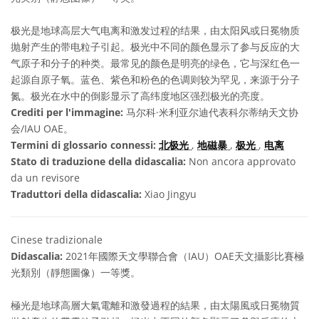
极光是地球高层大气电离和激发过程的结果，由太阳风或日冕物质
抛射产生的带电粒子引起。极光中不同的颜色显示了参与反应的大
气原子和分子的种类。最常见的颜色是明亮的绿色，它与深红色一
起源自原子氧。蓝色、紫色和粉色的色调则较为罕见，来源于分子
氮。极光在水中的倒影显示了高纬度地区强烈极光的亮度。
Crediti per l'immagine:
马尔科·米利亚尔迪代表科尔蒂纳天文协
会/IAU OAE。
Termini di glossario connessi:
北极光
,
地磁暴
,
极光
,
电离
Stato di traduzione della didascalia:
Non ancora approvato
da un revisore
Traduttori della didascalia:
Xiao Jingyu
Cinese tradizionale
Didascalia:
2021年國際天文學聯合會（IAU）OAE天文攝影比賽極
光類別（靜態圖像）一等獎。
極光是地球高層大氣電離和激發過程的結果，由太陽風或日冕物質