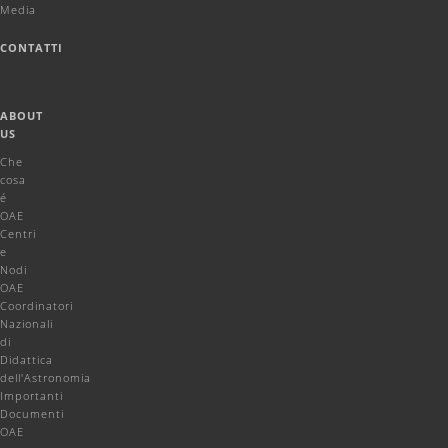
Media
CONTATTI
ABOUT
US
Che
cosa
é
OAE
Centri
e
Nodi
OAE
Coordinatori
Nazionali
di
Didattica
dell'Astronomia
Importanti
Documenti
OAE