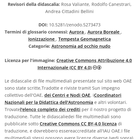
Revisori della didascalia:
Rosa Valiante, Rodolfo Canestrari,
Andrea Cittadini Bellini
DOI:
10.5281/zenodo.5273473
Termini di glossario connessi:
Aurora
,
Aurora Boreale
,
Ionizzazione
,
Tempesta Geomagnetica
Categorie:
Astronomia ad occhio nudo
Licenza per l'immagine:
Creative Commons Attribuzione 4.0
Creative Commons 
Internazionale (CC BY 4.0)
Le didascalie di file multimediali presentate sul sito web OAE
sono state scritte,Tradotte e riviste tramit Sun impegno
collettivo dell'OAE,
dei Centri e Nodi OAE
, i
Coordinatori
Nazionali per la Didattica dell'Astronomia
e altri volontari.
Trovate
l'elenco completo dei crediti
per il nostro progetto di
traduzione. Tutte le didascaliedei file multimediali sono
pubblicate sotto
Creative Commons CC BY-4.0 licenza
di
traduzione, e dovrebbero essereaccreditate all'IAU OAE.I file
multimediali stessi possono avere licenze diverse (vedi sopra)