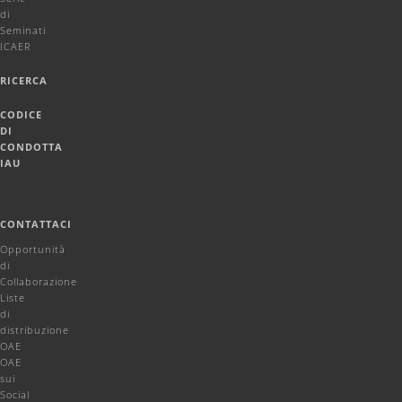
di
Seminati
ICAER
RICERCA
CODICE
DI
CONDOTTA
IAU
CONTATTACI
Opportunità
di
Collaborazione
Liste
di
distribuzione
OAE
OAE
sui
Social