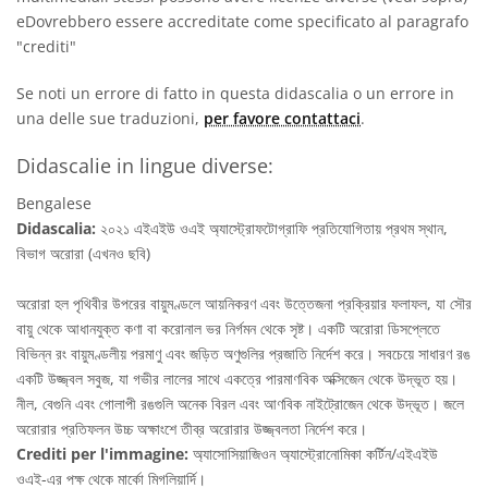
eDovrebbero essere accreditate come specificato al paragrafo
"crediti"
Se noti un errore di fatto in questa didascalia o un errore in
una delle sue traduzioni,
per favore contattaci
.
Didascalie in lingue diverse:
Bengalese
Didascalia:
২০২১ এইএইউ ওএই অ্যাস্ট্রোফটোগ্রাফি প্রতিযোগিতায় প্রথম স্থান,
বিভাগ অরোরা (এখনও ছবি)
অরোরা হল পৃথিবীর উপরের বায়ুমণ্ডলে আয়নিকরণ এবং উত্তেজনা প্রক্রিয়ার ফলাফল, যা সৌর
বায়ু থেকে আধানযুক্ত কণা বা করোনাল ভর নির্গমন থেকে সৃষ্ট। একটি অরোরা ডিসপ্লেতে
বিভিন্ন রং বায়ুমণ্ডলীয় পরমাণু এবং জড়িত অণুগুলির প্রজাতি নির্দেশ করে। সবচেয়ে সাধারণ রঙ
একটি উজ্জ্বল সবুজ, যা গভীর লালের সাথে একত্রে পারমাণবিক অক্সিজেন থেকে উদ্ভূত হয়।
নীল, বেগুনি এবং গোলাপী রঙগুলি অনেক বিরল এবং আণবিক নাইট্রোজেন থেকে উদ্ভূত। জলে
অরোরার প্রতিফলন উচ্চ অক্ষাংশে তীব্র অরোরার উজ্জ্বলতা নির্দেশ করে।
Crediti per l'immagine:
অ্যাসোসিয়াজিওন অ্যাস্ট্রোনোমিকা কর্টিন/এইএইউ
ওএই-এর পক্ষ থেকে মার্কো মিগলিয়ার্দি।