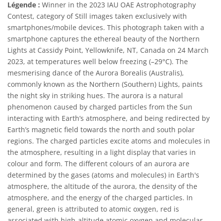
Légende :
Winner in the 2023 IAU OAE Astrophotography
Contest, category of Still images taken exclusively with
smartphones/mobile devices. This photograph taken with a
smartphone captures the ethereal beauty of the Northern
Lights at Cassidy Point, Yellowknife, NT, Canada on 24 March
2023, at temperatures well below freezing (–29°C). The
mesmerising dance of the Aurora Borealis (Australis),
commonly known as the Northern (Southern) Lights, paints
the night sky in striking hues. The aurora is a natural
phenomenon caused by charged particles from the Sun
interacting with Earth’s atmosphere, and being redirected by
Earth’s magnetic field towards the north and south polar
regions. The charged particles excite atoms and molecules in
the atmosphere, resulting in a light display that varies in
colour and form. The different colours of an aurora are
determined by the gases (atoms and molecules) in Earth's
atmosphere, the altitude of the aurora, the density of the
atmosphere, and the energy of the charged particles. In
general, green is attributed to atomic oxygen, red is
associated with high-altitude atomic oxygen and molecular