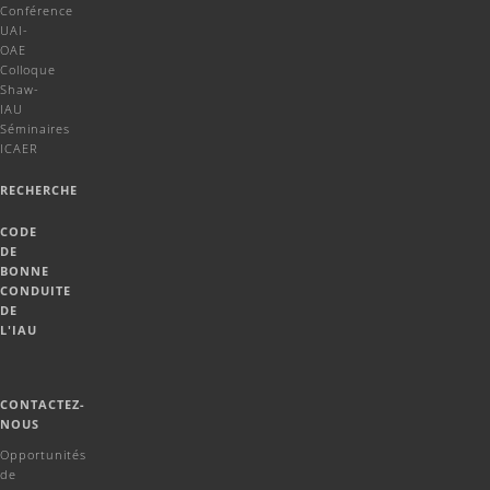
Conférence
UAI-
OAE
Colloque
Shaw-
IAU
Séminaires
ICAER
RECHERCHE
CODE
DE
BONNE
CONDUITE
DE
L'IAU
CONTACTEZ-
NOUS
Opportunités
de