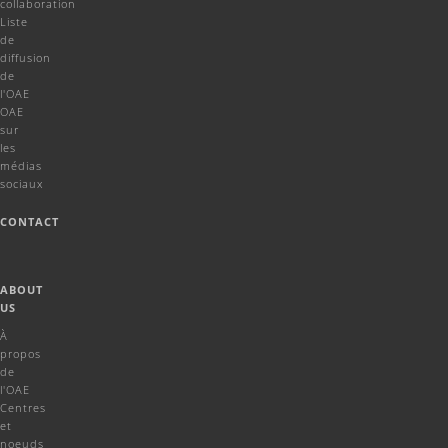
collaboration
Liste
de
diffusion
de
l'OAE
OAE
sur
les
médias
sociaux
CONTACT
ABOUT
US
À
propos
de
l'OAE
Centres
et
noeuds