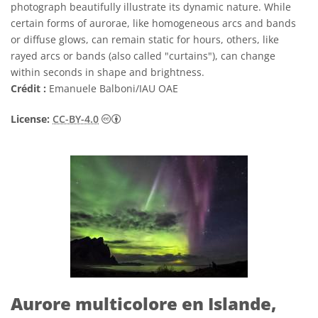
photograph beautifully illustrate its dynamic nature. While
certain forms of aurorae, like homogeneous arcs and bands
or diffuse glows, can remain static for hours, others, like
rayed arcs or bands (also called "curtains"), can change
within seconds in shape and brightness.
Crédit :
Emanuele Balboni/IAU OAE
Creative Commons (CC) Attribution 4.0 Int
License:
CC-BY-4.0
Aurore multicolore en Islande,