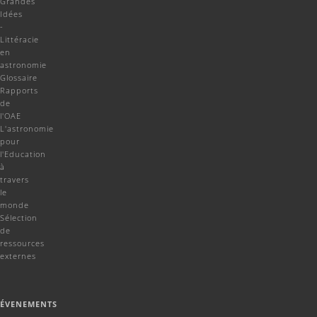
Grandes
Idées
-
Littéracie
en
astronomie
Glossaire
Rapports
de
l'OAE
L'astronomie
pour
l'Education
à
travers
le
monde
Sélection
de
ressources
externes
ÉVENEMENTS