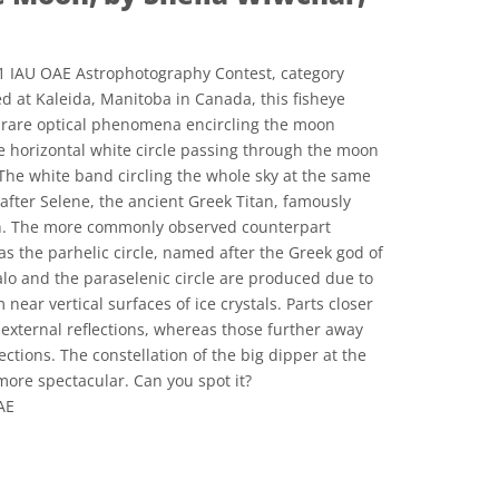
21 IAU OAE Astrophotography Contest, category
 at Kaleida, Manitoba in Canada, this fisheye
e rare optical phenomena encircling the moon
e horizontal white circle passing through the moon
. The white band circling the whole sky at the same
after Selene, the ancient Greek Titan, famously
on. The more commonly observed counterpart
s the parhelic circle, named after the Greek god of
alo and the paraselenic circle are produced due to
 near vertical surfaces of ice crystals. Parts closer
external reflections, whereas those further away
ections. The constellation of the big dipper at the
ore spectacular. Can you spot it?
AE
e Commons Attribution 4.0 International (CC BY 4.0) ícones