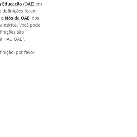
a Educação (OAE)
em
e definições foram
 e Nós da OAE
, dos
untários. Você pode
finições são
à "IAU OAE".
inição, por favor