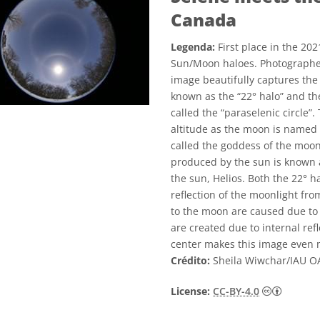
Canada
Legenda:
First place in the 20
Sun/Moon haloes. Photographed
image beautifully captures th
known as the “22° halo” and th
called the “paraselenic circle”
altitude as the moon is named 
called the goddess of the mo
produced by the sun is known a
the sun, Helios. Both the 22° h
reflection of the moonlight from
to the moon are caused due to 
are created due to internal refl
center makes this image even m
Crédito:
Sheila Wiwchar/IAU O
Creativ
License:
CC-BY-4.0