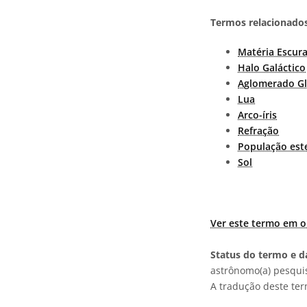
Termos relacionados
Matéria Escur
Halo Galáctico
Aglomerado Gl
Lua
Arco-íris
Refração
População est
Sol
Ver este termo em o
Status do termo e da
astrônomo(a) pesquis
A tradução deste te