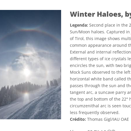
Winter Haloes, 
Legenda:
Second place in the 
Sun/Moon haloes. Captured in J
of Tirol, this image shows mult
common appearance around the 
External and internal reflection
different types of ice crystals
encircles the sun, with two bri
Mock Suns observed to the left
horizontal white band called th
passes through the sun and th
tangent arc, a suncave parry a
the top and bottom of the 22° 
circumzenithal arc is seen touc
less frequently observed.
Crédito:
Thomas Gigl/IAU OAE