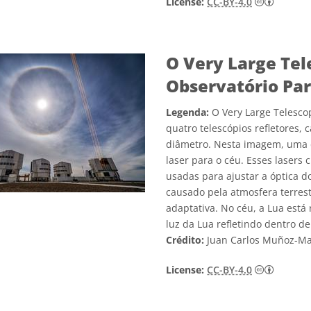
Creativ
License:
CC-BY-4.0
O Very Large Tel
Observatório Pa
Legenda:
O Very Large Telescop
quatro telescópios refletores
diâmetro. Nesta imagem, uma d
laser para o céu. Esses lasers 
usadas para ajustar a óptica d
causado pela atmosfera terres
adaptativa. No céu, a Lua está
luz da Lua refletindo dentro de
Crédito:
Juan Carlos Muñoz-M
Creativ
License:
CC-BY-4.0