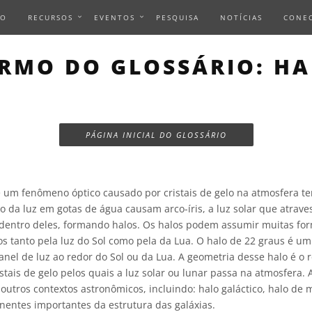
IO
RECURSOS
EVENTOS
PESQUISA
NOTÍCIAS
CONE
RMO DO GLOSSÁRIO: H
PÁGINA INICIAL DO GLOSSÁRIO
um fenômeno óptico causado por cristais de gelo na atmosfera te
ão da luz em gotas de água causam arco-íris, a luz solar que atraves
a dentro deles, formando halos. Os halos podem assumir muitas for
 tanto pela luz do Sol como pela da Lua. O halo de 22 graus é um 
nel de luz ao redor do Sol ou da Lua. A geometria desse halo é o 
stais de gelo pelos quais a luz solar ou lunar passa na atmosfera. 
tros contextos astronômicos, incluindo: halo galáctico, halo de m
nentes importantes da estrutura das galáxias.