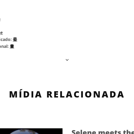
o
ne
icado:
晕
onal:
暈
MÍDIA RELACIONADA
Selene meets th