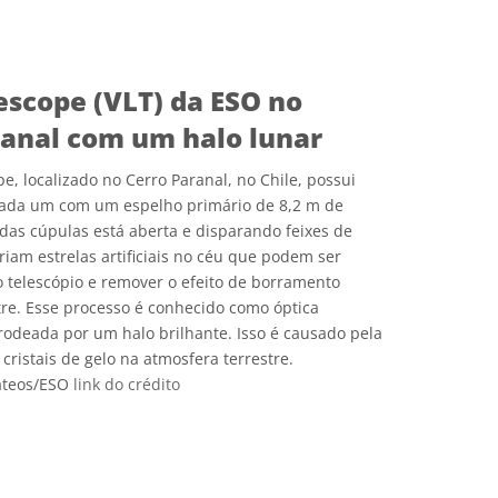
e Commons Attribution 4.0 International (CC BY 4.0) ícones
escope (VLT) da ESO no
ranal com um halo lunar
e, localizado no Cerro Paranal, no Chile, possui
, cada um com um espelho primário de 8,2 m de
as cúpulas está aberta e disparando feixes de
criam estrelas artificiais no céu que podem ser
o telescópio e remover o efeito de borramento
tre. Esse processo é conhecido como óptica
 rodeada por um halo brilhante. Isso é causado pela
 cristais de gelo na atmosfera terrestre.
ateos/ESO
link do crédito
e Commons Attribution 4.0 International (CC BY 4.0) ícones