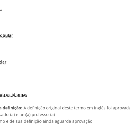
:
a
obular
elar
utros idiomas
 definição:
A definição original deste termo em inglês foi aprova
ador(a) e um(a) professor(a)
rmo e de sua definição ainda aguarda aprovação