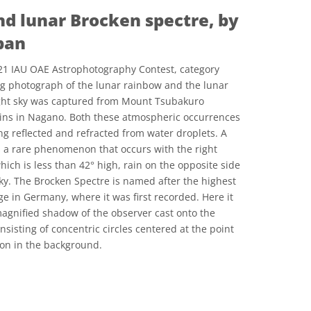
d lunar Brocken spectre, by
apan
021 IAU OAE Astrophotography Contest, category
g photograph of the lunar rainbow and the lunar
ght sky was captured from Mount Tsubakuro
ains in Nagano. Both these atmospheric occurrences
ng reflected and refracted from water droplets. A
 a rare phenomenon that occurs with the right
hich is less than 42° high, rain on the opposite side
ky. The Brocken Spectre is named after the highest
e in Germany, where it was first recorded. Here it
agnified shadow of the observer cast onto the
sisting of concentric circles centered at the point
oon in the background.
E
e Commons Attribution 4.0 International (CC BY 4.0) ícones