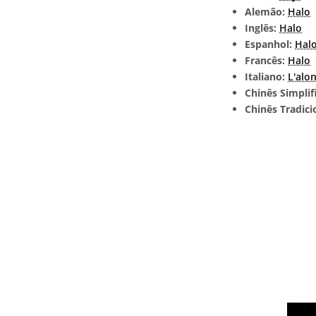
Alemão:
Halo
Inglês:
Halo
Espanhol:
Hal
Francês:
Halo
Italiano:
L'alo
Chinês Simplif
Chinês Tradici