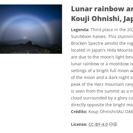
Lunar rainbow an
Kouji Ohnishi, J
Legenda:
Third place in the 2
Sun/Moon haloes. This stunnin
Brocken Spectre amidst the ni
located in Japan’s Hida Mount
are due to the moon’s light bei
lunar rainbow or a moonbow is
settings of a bright full moon w
of the moon and a dark night s
peak of the Harz mountain rang
is seen from the summit as a m
cloud surrounded by a glory con
directly opposite the bright m
Crédito:
Kouji Ohnishi/IAU OA
Creativ
License:
CC-BY-4.0