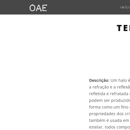
INÍC
TE
Descrição:
Um halo é 
a refração e a reflex
refletida e refratad
podem ser produzidos
forma como um fino a
propriedades dos cri
também é usada em ou
estelar, todos compo