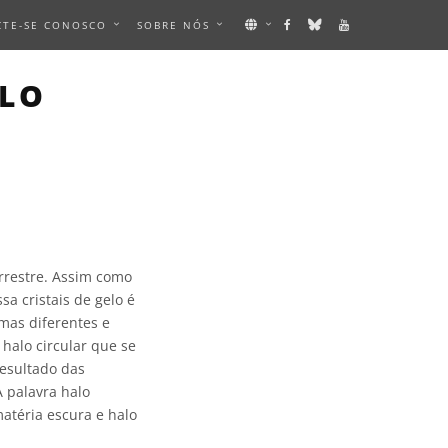
CTE-SE CONOSCO
SOBRE NÓS
ALO
rrestre. Assim como
sa cristais de gelo é
mas diferentes e
halo circular que se
resultado das
A palavra halo
atéria escura e halo