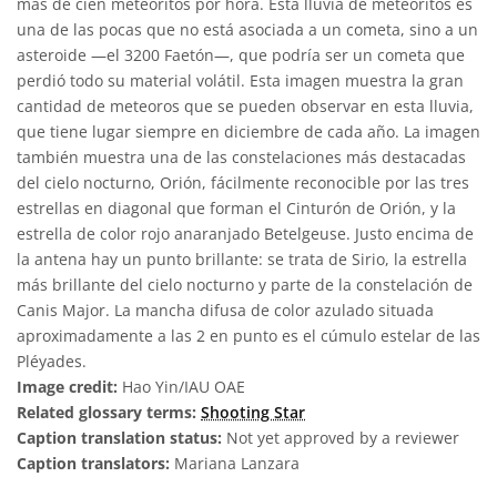
más de cien meteoritos por hora. Esta lluvia de meteoritos es
una de las pocas que no está asociada a un cometa, sino a un
asteroide —el 3200 Faetón—, que podría ser un cometa que
perdió todo su material volátil. Esta imagen muestra la gran
cantidad de meteoros que se pueden observar en esta lluvia,
que tiene lugar siempre en diciembre de cada año. La imagen
también muestra una de las constelaciones más destacadas
del cielo nocturno, Orión, fácilmente reconocible por las tres
estrellas en diagonal que forman el Cinturón de Orión, y la
estrella de color rojo anaranjado Betelgeuse. Justo encima de
la antena hay un punto brillante: se trata de Sirio, la estrella
más brillante del cielo nocturno y parte de la constelación de
Canis Major. La mancha difusa de color azulado situada
aproximadamente a las 2 en punto es el cúmulo estelar de las
Pléyades.
Image credit:
Hao Yin/IAU OAE
Related glossary terms:
Shooting Star
Caption translation status:
Not yet approved by a reviewer
Caption translators:
Mariana Lanzara