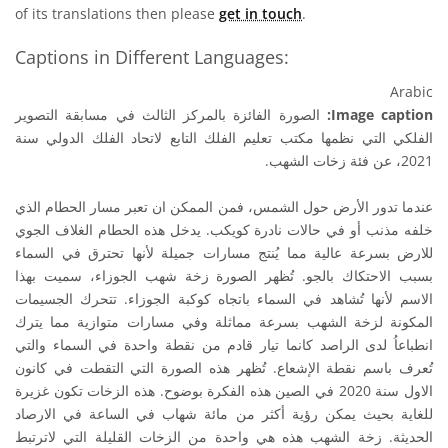
of its translations then please
get in touch
.
Captions in Different Languages:
Arabic
الصورة الفائزة بالمركز الثالث في مسابقة التصوير
Image caption:
الفلكي التي نظمها مكتب تعليم الفلك التابع لاتحاد الفلك الدولي سنة
2021، عن فئة زخات الشهب.
عندما تدور الأرض حول الشمس، فمن الممكن ان تعبر مسار الحطام الذي
خلفه مذنب أو في حالات نادرة كويكب. يدخل هذه الحطام الغلاف الجوي
للارض بسرعة عالية مما يُنتج مسارات جميلة لأنها تحترق في السماء
بسبب الاحتكاك بالجو. تُظهر الصورة زخة شهب الجوزاء، سميت بهذا
الاسم لأنها تُشاهد في السماء باتجاه كوكبة الجوزاء. تتحرك الجسيمات
المكونة لزخة الشهب بسرعة مماثلة وفي مسارات متوازية مما يترك
انطباعاُ لدى الراصد كانما تيار قادم من نقطة واحدة في السماء والتي
تُعرف باسم نقطة الإشعاع. تُظهر هذه الصورة التي التقطت في كانون
الاول سنة 2020 في الصين هذه الفكرة بوضوح. هذه الزخات تكون غزيرة
للغاية بحيث يمكن رؤية أكثر من مائة شهاب في الساعة في الارصاد
الحديثة. زخة الشهب هذه هي واحدة من الزخات القليلة التي لاترتبط