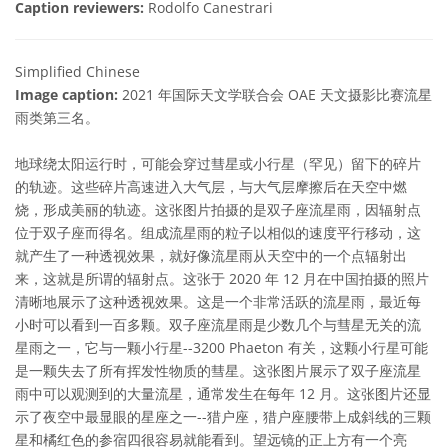
Caption reviewers:
Rodolfo Canestrari
Simplified Chinese
Image caption:
2021 年国际天文学联合会 OAE 天文摄影比赛流星
雨类第三名。
地球绕太阳运行时，可能会穿过彗星或小行星（罕见）留下的碎片
的轨迹。这些碎片高速进入大气层，与大气层摩擦后在天空中燃
烧，形成美丽的轨迹。这张图片拍摄的是双子座流星雨，因辐射点
位于双子座而得名。组成流星雨的粒子以相似的速度平行移动，这
就产生了一种透视效果，就好像流星雨从天空中的一个点辐射出
来，这就是所谓的辐射点。这张于 2020 年 12 月在中国拍摄的照片
清晰地展示了这种透视效果。这是一个非常活跃的流星雨，最近每
小时可以看到一百多颗。双子座流星雨是少数几个与彗星无关的流
星雨之一，它与一颗小行星--3200 Phaeton 有关，这颗小行星可能
是一颗失去了所有挥发性物质的彗星。这张图片展示了双子座流星
雨中可以观测到的大量流星，通常发生在每年 12 月。这张图片还显
示了夜空中最显眼的星座之一--猎户座，猎户座腰带上成斜线的三颗
星和橘红色的参宿四很容易就能看到。望远镜的正上方有一个亮