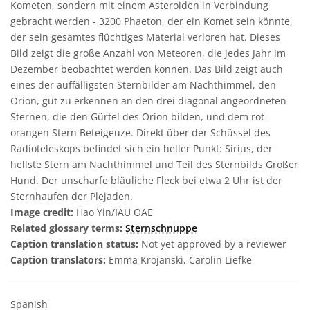
Kometen, sondern mit einem Asteroiden in Verbindung
gebracht werden - 3200 Phaeton, der ein Komet sein könnte,
der sein gesamtes flüchtiges Material verloren hat. Dieses
Bild zeigt die große Anzahl von Meteoren, die jedes Jahr im
Dezember beobachtet werden können. Das Bild zeigt auch
eines der auffälligsten Sternbilder am Nachthimmel, den
Orion, gut zu erkennen an den drei diagonal angeordneten
Sternen, die den Gürtel des Orion bilden, und dem rot-
orangen Stern Beteigeuze. Direkt über der Schüssel des
Radioteleskops befindet sich ein heller Punkt: Sirius, der
hellste Stern am Nachthimmel und Teil des Sternbilds Großer
Hund. Der unscharfe bläuliche Fleck bei etwa 2 Uhr ist der
Sternhaufen der Plejaden.
Image credit:
Hao Yin/IAU OAE
Related glossary terms:
Sternschnuppe
Caption translation status:
Not yet approved by a reviewer
Caption translators:
Emma Krojanski, Carolin Liefke
Spanish