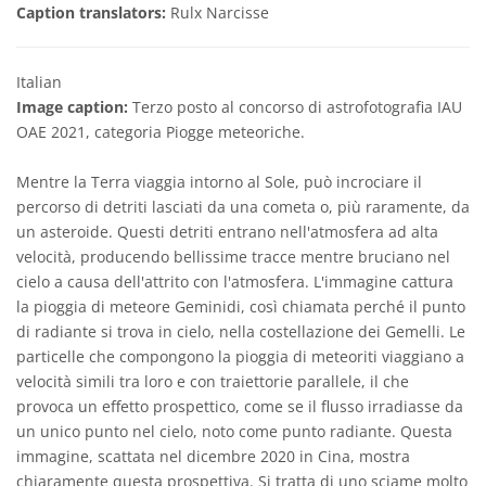
Caption translators:
Rulx Narcisse
Italian
Image caption:
Terzo posto al concorso di astrofotografia IAU
OAE 2021, categoria Piogge meteoriche.
Mentre la Terra viaggia intorno al Sole, può incrociare il
percorso di detriti lasciati da una cometa o, più raramente, da
un asteroide. Questi detriti entrano nell'atmosfera ad alta
velocità, producendo bellissime tracce mentre bruciano nel
cielo a causa dell'attrito con l'atmosfera. L'immagine cattura
la pioggia di meteore Geminidi, così chiamata perché il punto
di radiante si trova in cielo, nella costellazione dei Gemelli. Le
particelle che compongono la pioggia di meteoriti viaggiano a
velocità simili tra loro e con traiettorie parallele, il che
provoca un effetto prospettico, come se il flusso irradiasse da
un unico punto nel cielo, noto come punto radiante. Questa
immagine, scattata nel dicembre 2020 in Cina, mostra
chiaramente questa prospettiva. Si tratta di uno sciame molto