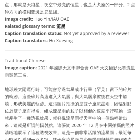
点，那就是天狼星，夜空中最亮的恒星，也是大犬座的一部分。2 点
钟方向的模糊蓝斑是昴星团。
Image credit:
Hao Yin/IAU OAE
Related glossary terms:
流星
Caption translation status:
Not yet approved by a reviewer
Caption translators:
Hu Xueying
Traditional Chinese
Image caption:
2021 年國際天文學聯合會 OAE 天文攝影比賽流星
雨類第三名。
地球繞太陽運行時，可能會穿過彗星或小行星（罕見）留下的碎片
的軌跡。這些碎片高速進入大氣層，與大氣層摩擦後在天空中燃
燒，形成美麗的軌跡。這張圖片拍攝的是雙子座流星雨，因輻射點
位於雙子座而得名。組成流星雨的粒子以相似的速度平行移動，這
就產生了一種透視效果，就好像流星雨從天空中的一個點輻射出
來，這就是所謂的輻射點。這張於 2020 年 12 月在中國拍攝的照片
清晰地展示了這種透視效果。這是一個非常活躍的流星雨，最近每
小時可以看到一百多顆。雙子座流星雨是少數幾個與彗星無關的流