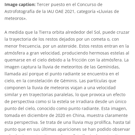
Image caption:
Tercer puesto en el Concurso de
Astrofotografía de la IAU OAE 2021, categoría «Lluvias de
meteoros».
A medida que la Tierra orbita alrededor del Sol, puede cruzar
la trayectoria de los restos dejados por un cometa o, con
menor frecuencia, por un asteroide. Estos restos entran en la
atmósfera a gran velocidad, produciendo hermosas estelas al
quemarse en el cielo debido a la fricción con la atmósfera. La
imagen captura la lluvia de meteoritos de las Gemínidas,
llamada así porque el punto radiante se encuentra en el
cielo, en la constelación de Géminis. Las partículas que
componen la lluvia de meteoros viajan a una velocidad
similar y en trayectorias paralelas, lo que provoca un efecto
de perspectiva como si la estela se irradiara desde un único
punto del cielo, conocido como punto radiante. Esta imagen,
tomada en diciembre de 2020 en China, muestra claramente
esta perspectiva. Se trata de una lluvia muy prolífica, hasta tal
punto que en sus últimas apariciones se han podido observar