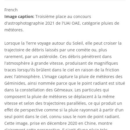
French
Image caption:
Troisième place au concours
d'astrophotographie 2021 de l'UAI OAE, catégorie pluies de
météores.
Lorsque la Terre voyage autour du Soleil, elle peut croiser la
trajectoire de débris laissés par une comète ou, plus
rarement, par un astéroïde. Ces débris pénètrent dans
l'atmosphère à grande vitesse, produisant de magnifiques
traces lorsqu'ils brûlent dans le ciel en raison de la friction
avec l'atmosphère. L'image capture la pluie de météores des
Géminides, ainsi nommée parce que le point radiant est situé
dans la constellation des Gémeaux. Les particules qui
composent la pluie de météores se déplacent à la même
vitesse et selon des trajectoires parallèles, ce qui produit un
effet de perspective comme si la pluie rayonnait à partir d'un
seul point dans le ciel, connu sous le nom de point radiant.
Cette image, prise en décembre 2020 en Chine, montre
clairement cette perspective. Il s'agit d'une pluie très