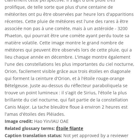
prolifique, de telle sorte que plus d'une centaine de
météorites ont pu être observées par heure lors d'apparitions
récentes. Cette pluie de météores est l'une des rares à être
associée non pas à une comète, mais à un astéroïde - 3200
Phaeton, qui pourrait être une comète ayant perdu toute sa
matière volatile. Cette image montre le grand nombre de
météores qui peuvent être observés lors de cette pluie, qui a
lieu chaque année en décembre. L'image montre également
l'une des constellations les plus importantes du ciel nocturne,
Orion, facilement visible grâce aux trois étoiles en diagonale
qui forment la ceinture d'Orion, et à l'étoile rouge-orange
Bételgeuse. Juste au-dessus du réflecteur paraboliquela se
trouve un point lumineux : il s'agit de Sirius, l'étoile la plus
brillante du ciel nocturne, qui fait partie de la constellation
Canis Major. La tache bleuâtre floue à environ 2 heures est
l'amas d'étoiles des Pléiades.
Image credit:
Hao Yin/IAU OAE
Related glossary terms:
Étoile filante
Caption translation status:
Not yet approved by a reviewer