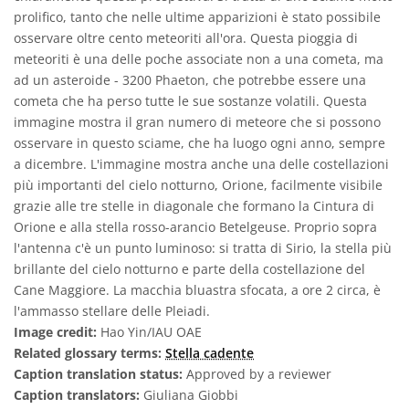
prolifico, tanto che nelle ultime apparizioni è stato possibile
osservare oltre cento meteoriti all'ora. Questa pioggia di
meteoriti è una delle poche associate non a una cometa, ma
ad un asteroide - 3200 Phaeton, che potrebbe essere una
cometa che ha perso tutte le sue sostanze volatili. Questa
immagine mostra il gran numero di meteore che si possono
osservare in questo sciame, che ha luogo ogni anno, sempre
a dicembre. L'immagine mostra anche una delle costellazioni
più importanti del cielo notturno, Orione, facilmente visibile
grazie alle tre stelle in diagonale che formano la Cintura di
Orione e alla stella rosso-arancio Betelgeuse. Proprio sopra
l'antenna c'è un punto luminoso: si tratta di Sirio, la stella più
brillante del cielo notturno e parte della costellazione del
Cane Maggiore. La macchia bluastra sfocata, a ore 2 circa, è
l'ammasso stellare delle Pleiadi.
Image credit:
Hao Yin/IAU OAE
Related glossary terms:
Stella cadente
Caption translation status:
Approved by a reviewer
Caption translators:
Giuliana Giobbi