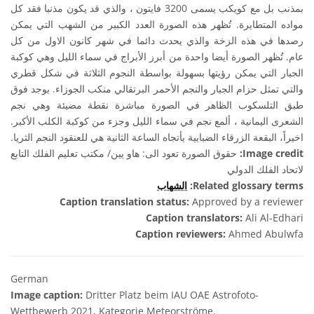
بمذنب بل مع كويكب يسمى 3200 فايتون ، والذي قد يكون مذنبا فقد كل
مواده المتطايرة. تُظهر هذه الصورة العدد الكبير من الشهب التي يمكن
رصدها في هذه الزخة والذي يحدث دائما في شهر كانون الاول من كل
عام. تُظهر الصورة أيضا واحدة من أبرز الأبراج في سماء الليل وهي كوكبة
الجبار التي يمكن رؤيتها بسهولة بواسطة النجوم الثلاثة في شكل قطري
والتي تمثل حزام الجبار والنجم الأحمر البرتقالي منكب الجوزاء. يوجد فوق
طبق التلسكوب الظاهر في الصورة مباشرة نقطة مضيئة وهي نجم
الشعرى اليمانية ، ألمع نجم في سماء الليل وجزء من كوكبة الكلب الأكبر.
اخيراً، البقعة الزرقاء الضبابية بأتجاه الساعة الثانية هي للعنقود النجم الثريا.
حقوق الصورة تعود الى: هاو يين/ مكتب تعليم الفلك التابع
Image credit:
لاتحاد الفلك الدولي
الشهاب
Related glossary terms:
Caption translation status:
Approved by a reviewer
Caption translators:
Ali Al-Edhari
Caption reviewers:
Ahmed Abulwfa
German
Image caption:
Dritter Platz beim IAU OAE Astrofoto-
Wettbewerb 2021, Kategorie Meteorströme.