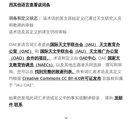
用其他语言查看该词条
词条和定义状态：
该术语的英文原始定义已通过天文研究人员
和教师的审核
该术语及其定义的译文仍待审核
OAE多语言词汇表是由
国际天文学联合会（IAU） 天文教育办
公室（OAE）
和
国际天文学联合会（IAU） 天文推广办公室
（OAO）合作的项目。
. 术语和定义由
OAE中心
, OAE
国家天
文教育协调员（NAECs）
以及其他志愿者共同选择、撰写和审
阅。您可以在
找到完整的致谢列表。
所有词汇表术语及其定义
均根据
Creative Commons CC BY-4.0许可证发布
且版权归属
于 “IAU OAE”。
如果您发现此词汇术语或定义中的事实或翻译错误， 请向
发邮
件 联系
.