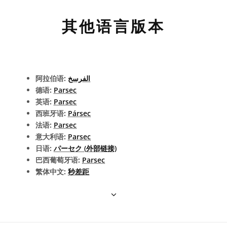
其他语言版本
阿拉伯语:
الفرسخ
德语:
Parsec
英语:
Parsec
西班牙语:
Pársec
法语:
Parsec
意大利语:
Parsec
日语:
パーセク (外部链接)
巴西葡萄牙语:
Parsec
繁体中文:
秒差距