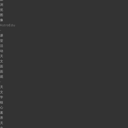
浏
览
图
像
AstroEdu
-
课
堂
活
动
天
文
面
面
观
-
天
文
学
核
心
素
养
天
文