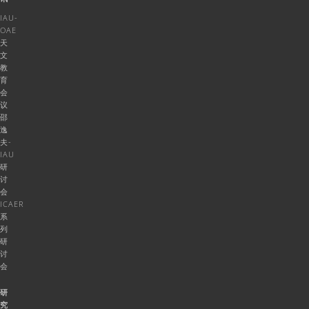
IAU-
OAE
天
文
教
育
会
议
邵
逸
夫-
IAU
研
讨
会
ICAER
系
列
研
讨
会
研
究