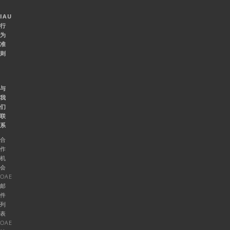
IAU
行
为
准
则
与
我
们
联
系
合
作
机
会
OAE
邮
件
列
表
OAE