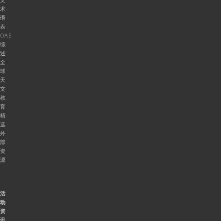
术
语
表
OAE
综
述
全
球
天
文
教
育
精
选
外
部
资
源
活
动
资
讯