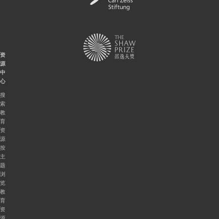
资
源
中
心
搜
索
教
育
资
源
按
主
题
浏
览
教
育
资
源