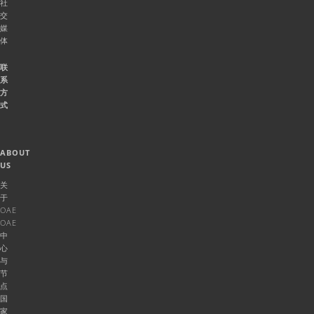
社
交
媒
体
联
系
方
式
ABOUT
US
关
于
OAE
OAE
中
心
与
节
点
国
家