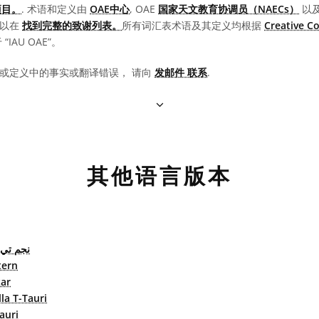
项目。
. 术语和定义由
OAE中心
, OAE
国家天文教育协调员（NAECs）
以
可以在
找到完整的致谢列表。
所有词汇表术语及其定义均根据
Creative 
IAU OAE”。
或定义中的事实或翻译错误， 请向
发邮件 联系
.
其他语言版本
نجم تي 
tern
tar
lla T-Tauri
auri