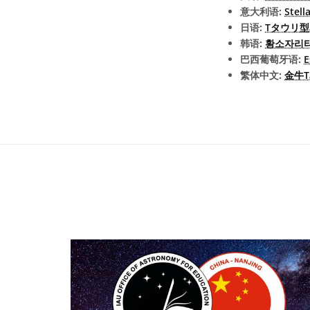
意大利语:
Stell
日语:
Tタウリ型
韩语:
황소자리
巴西葡萄牙语:
E
繁体中文:
金牛