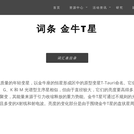
首页
资源中心
活动资讯
研究
词条 金牛T星
词汇表目录
质量的年轻变星，以金牛座的恒星形成区中的原型变星T-Tauri命名。它们
F、G、K 和 M 光谱型主序星相似，但由于直径较大，它们的亮度要高得
聚变，其能量来源于引力收缩释放的重力势能。金牛T星可通过不规则的
且多变的X射线和射电波。亮度的变化部分是由于围绕金牛T星的盘状星