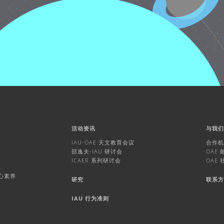
活动资讯
与我
IAU-OAE 天文教育会议
合作
邵逸夫-IAU 研讨会
OAE
ICAER 系列研讨会
OAE
核心素养
研究
联系
IAU 行为准则