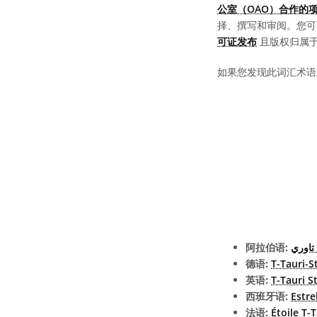
公室（OAO）合作的
择、撰写和审阅。您
可证发布
且版权归属于 “
如果您发现此词汇术语
阿拉伯语:
تاوري
德语:
T-Tauri-S
英语:
T-Tauri S
西班牙语:
Estre
法语:
Étoile T-T