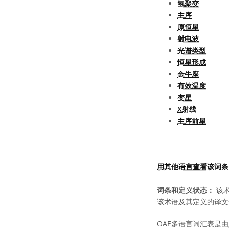
氢聚变
主序
原恒星
射电波
光谱类型
恒星形成
金牛座
有效温度
变星
X射线
主序前星
用其他语言查看该词条
词条和定义状态：
该术
该术语及其定义的译文
OAE多语言词汇表是由