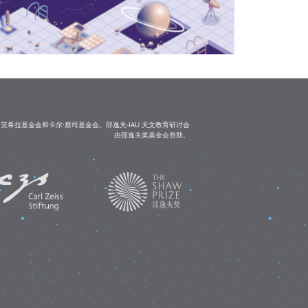
茨希拉基金会和卡尔·蔡司基金会。邵逸夫-IAU 天文教育研讨会
由邵逸夫奖基金会资助。