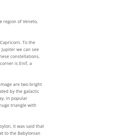
e region of Veneto,
 Capricorn. To the
e Jupiter we can see
these constellations,
corner is Enif, a
 image are two bright
ated by the galactic
ay, in popular
huge triangle with
bylon, it was said that
xt to the Babylonian