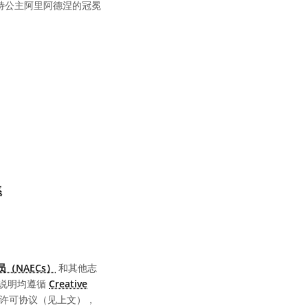
特公主阿里阿德涅的冠冕
系
享许可协议 署名 4.0 国际 (CC BY 4.0) 图标
（NAECs）
和其他志
说明均遵循
Creative
同的许可协议（见上文），