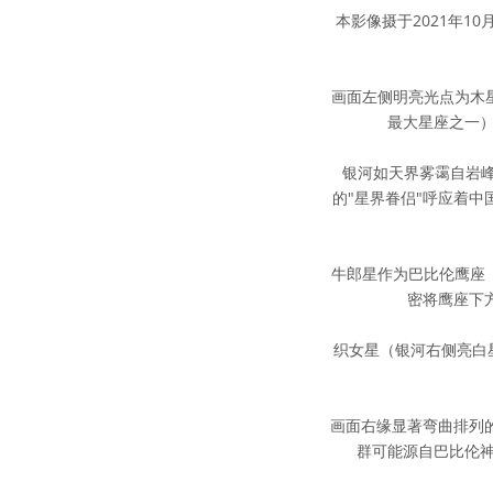
本影像摄于2021年10月
画面左侧明亮光点为木
最大星座之一）
银河如天界雾霭自岩峰升
的"星界眷侣"呼应着中
牛郎星作为巴比伦鹰座（
密将鹰座下方
织女星（银河右侧亮白星
画面右缘显著弯曲排列的
群可能源自巴比伦神