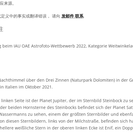
相应来源。
或定义中的事实或翻译错误， 请向
发邮件 联系
.
注
 beim IAU OAE Astrofoto-Wettbewerb 2022, Kategorie Weitwinkel
 Nachthimmel über den Drei Zinnen (Naturpark Dolomiten) in der 
in Italien im Oktober 2021.
 linken Seite ist der Planet Jupiter, der im Sternbild Steinbock zu s
der beiden Hornsterne des Steinbocks befindet sich der Planet Sat
s Wassermanns zu sehen, einem der größten Sternbilder und ebenfal
von diesen Sternbildern, links von der Milchstraße, befinden sich 
ellere weißliche Stern in der oberen linken Ecke ist Enif, ein Dopp