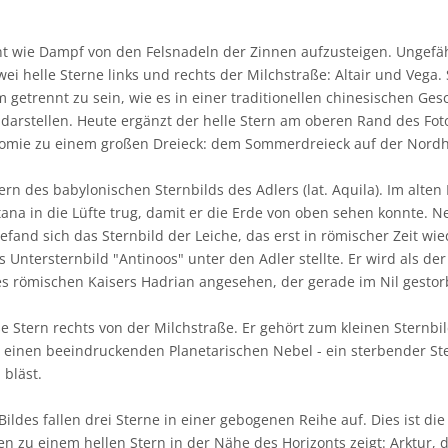
nt wie Dampf von den Felsnadeln der Zinnen aufzusteigen. Ungefäh
wei helle Sterne links und rechts der Milchstraße: Altair und Vega.
 getrennt zu sein, wie es in einer traditionellen chinesischen Gesc
 darstellen. Heute ergänzt der helle Stern am oberen Rand des Fot
nomie zu einem großen Dreieck: dem Sommerdreieck auf der Nordh
Stern des babylonischen Sternbilds des Adlers (lat. Aquila). Im alte
tana in die Lüfte trug, damit er die Erde von oben sehen konnte.
fand sich das Sternbild der Leiche, das erst in römischer Zeit wie
 Untersternbild "Antinoos" unter den Adler stellte. Er wird als de
des römischen Kaisers Hadrian angesehen, der gerade im Nil gesto
ße Stern rechts von der Milchstraße. Er gehört zum kleinen Sternbil
, einen beeindruckenden Planetarischen Nebel - ein sterbender St
 bläst.
ldes fallen drei Sterne in einer gebogenen Reihe auf. Dies ist di
 zu einem hellen Stern in der Nähe des Horizonts zeigt: Arktur, d