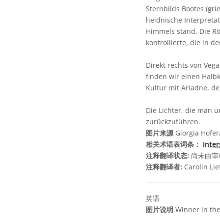
Sternbilds Bootes (gri
heidnische Interpretat
Himmels stand. Die Rö
kontrollierte, die in 
Direkt rechts von Vega
finden wir einen Halbk
Kultur mit Ariadne, d
Die Lichter, die man u
zurückzuführen.
图片来源
Giorgia Hofer
相关术语表词条：
Inter
注释翻译状态:
尚未由审
注释翻译者:
Carolin Lie
英语
图片说明
Winner in the 