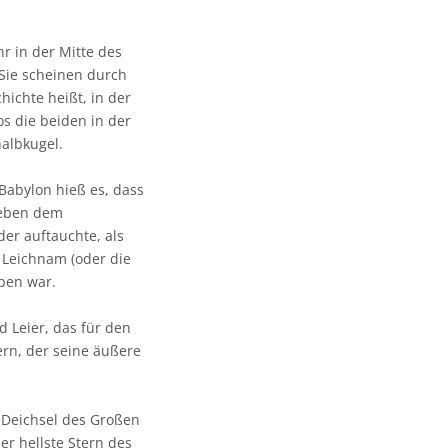
r in der Mitte des
 Sie scheinen durch
hichte heißt, in der
os die beiden in der
albkugel.
n Babylon hieß es, dass
 Neben dem
der auftauchte, als
r Leichnam (oder die
rben war.
d Leier, das für den
ern, der seine äußere
e Deichsel des Großen
er hellste Stern des