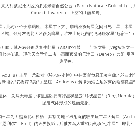
意大利威尼托大区的多洛米蒂自然公园（Parco Naturale Dolomiti
Cime di Lavaredo）上空的壮丽星野。
星，此时正位于摩羯座。木星右下方、摩羯座双角星之间可见土星。木星
区域。银河左侧北天区多为暗星，唯左上角泛白的飞马座双星"危宿三"（E
腾，其左右分别悬着牛郎星（Altair/河鼓二）与织女星（Vega/织
国七夕传说。现代天文学将二者与画面顶缘的天津四（Deneb）共组"夏
典星象。
Aquila）主星，承载着《埃塔纳史诗》中神鹰背负君王凌空瞰地的古
新增的"安提诺乌斯"子星座（Antinous）解读为溺亡尼罗河的哈德良
体）隶属天琴座，该星座以拥有行星状星云"环状星云"（Ring Nebul
抛射气体形成的瑰丽景象。
三星为大熊座北斗杓柄，其指向地平线附近的牧夫座主星大角星（Arctu
"恩利尔"（Enlil）的天界投影，后被罗马人重构为驾驭"七牛星"（即北