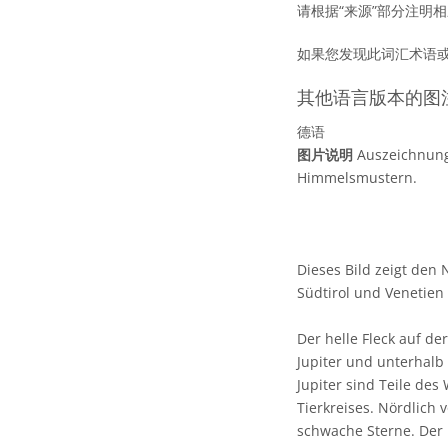
请根据“来源”部分注明
如果您发现此词汇术语
其他语言版本的图
德语
图片说明
Auszeichnung
Himmelsmustern.
Dieses Bild zeigt den
Südtirol und Venetien 
Der helle Fleck auf der
Jupiter und unterhalb 
Jupiter sind Teile de
Tierkreises. Nördlich 
schwache Sterne. Der h