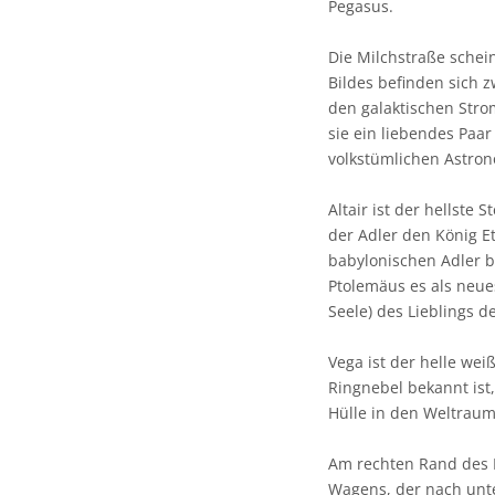
Pegasus.
Die Milchstraße schei
Bildes befinden sich z
den galaktischen Strom
sie ein liebendes Paar
volkstümlichen Astro
Altair ist der hellste 
der Adler den König E
babylonischen Adler be
Ptolemäus es als neues
Seele) des Lieblings 
Vega ist der helle wei
Ringnebel bekannt ist
Hülle in den Weltraum
Am rechten Rand des Bi
Wagens, der nach unten