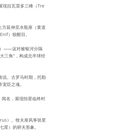
），展现拉瓦雷多三峰（Tre
上方延伸至水瓶座（黄道
nif）较醒目。
女一）——这对被银河分隔
季大三角"，构成北半球经
老传说。古罗马时期，托勒
皇帝宠臣之魂。
a）闻名，展现恒星临终时
rus）。牧夫座风筝状星
斗七星）的耕夫形象。