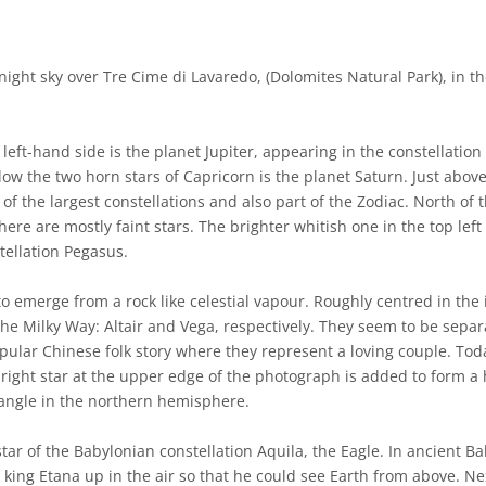
ight sky over Tre Cime di Lavaredo, (Dolomites Natural Park), in th
left-hand side is the planet Jupiter, appearing in the constellation
elow the two horn stars of Capricorn is the planet Saturn. Just abov
of the largest constellations and also part of the Zodiac. North of 
there are mostly faint stars. The brighter whitish one in the top left 
tellation Pegasus.
 emerge from a rock like celestial vapour. Roughly centred in the
 the Milky Way: Altair and Vega, respectively. They seem to be separ
opular Chinese folk story where they represent a loving couple. Tod
bright star at the upper edge of the photograph is added to form a 
ngle in the northern hemisphere.
 star of the Babylonian constellation Aquila, the Eagle. In ancient Ba
 king Etana up in the air so that he could see Earth from above. Ne