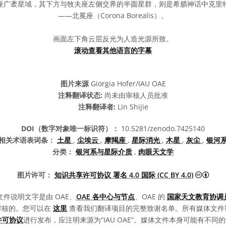
座广袤星域，其下方与牧夫座左侧交界的半圆星群，则是希腊神话中克里
——北冕座（Corona Borealis）。
画面左下角云层反光为人造光源所致。
滚动查看其他语言的字幕
图片来源
Giorgia Hofer/IAU OAE
注释翻译状态:
尚未由审核人员批准
注释翻译者:
Lin Shijie
DOI（数字对象唯一标识符）：
10.5281/zenodo.7425140
相关术语表词条：
土星
,
尘埃云
,
摩羯座
,
星际消光
,
木星
,
灰尘
,
银河
分类：
银河系与星际介质
,
肉眼天文学
知识共
图片许可：
知识共享许可协议 署名 4.0 国际 (CC BY 4.0)
文件说明文字是由 OAE、
OAE 各中心与节点
、OAE 的
国家天文教育协调员
审核的。您可以在
这里
查看我们翻译项目的完整致谢名单。所有媒体文件
0 许可协议
进行发布，应注明来源为“IAU OAE”。媒体文件本身可能有不