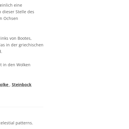
einlich eine
 dieser Stelle des
en Ochsen
links von Bootes,
das in der griechischen
d.
ht in den Wolken
olke
,
Steinbock
lestial patterns.