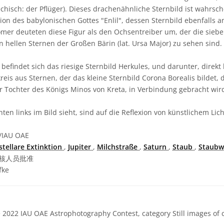
echisch: der Pflüger). Dieses drachenähnliche Sternbild ist wahrsch
ion des babylonischen Gottes "Enlil", dessen Sternbild ebenfalls an
mer deuteten diese Figur als den Ochsentreiber um, der die sieb
den hellen Sternen der Großen Bärin (lat. Ursa Major) zu sehen sind.
 befindet sich das riesige Sternbild Herkules, und darunter, direkt 
reis aus Sternen, der das kleine Sternbild Corona Borealis bildet, 
er Tochter des Königs Minos von Kreta, in Verbindung gebracht wir
nten links im Bild sieht, sind auf die Reflexion von künstlichem Lic
/IAU OAE
stellare Extinktion
,
Jupiter
,
Milchstraße
,
Saturn
,
Staub
,
Staubw
核人员批准
fke
2022 IAU OAE Astrophotography Contest, category Still images of ce