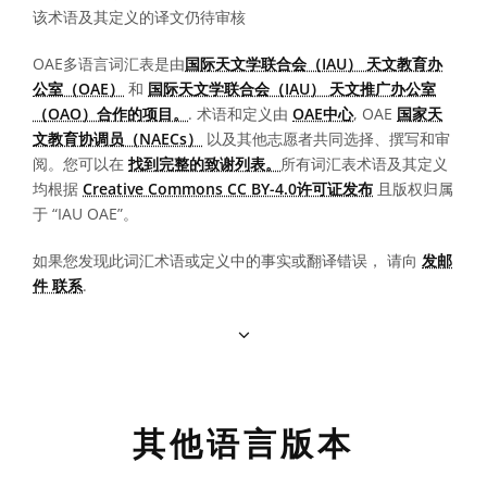
该术语及其定义的译文仍待审核
OAE多语言词汇表是由
国际天文学联合会（IAU） 天文教育办
公室（OAE）
和
国际天文学联合会（IAU） 天文推广办公室
（OAO）合作的项目。
. 术语和定义由
OAE中心
, OAE
国家天
文教育协调员（NAECs）
以及其他志愿者共同选择、撰写和审
阅。您可以在
找到完整的致谢列表。
所有词汇表术语及其定义
均根据
Creative Commons CC BY-4.0许可证发布
且版权归属
于 “IAU OAE”。
如果您发现此词汇术语或定义中的事实或翻译错误， 请向
发邮
件 联系
.
其他语言版本