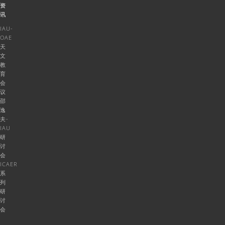
资
讯
IAU-
OAE
天
文
教
育
会
议
邵
逸
夫-
IAU
研
讨
会
ICAER
系
列
研
讨
会