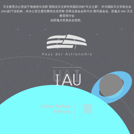
天文教育办公室设于海德堡马克斯·普朗克天文研究所园区内的“天文之家”。作为国际天文学联合会
(IAU)的下设机构，本办公室主要经费来自克劳斯·茨希拉基金会和卡尔·蔡司基金会。邵逸夫-IAU 天文
教育研讨会
由邵逸夫奖基金会资助。