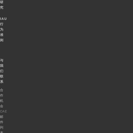
研
究
IAU
行
为
准
则
与
我
们
联
系
合
作
机
会
OAE
邮
件
列
表