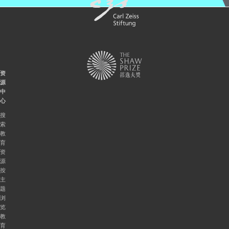
资
源
中
心
搜
索
教
育
资
源
按
主
题
浏
览
教
育