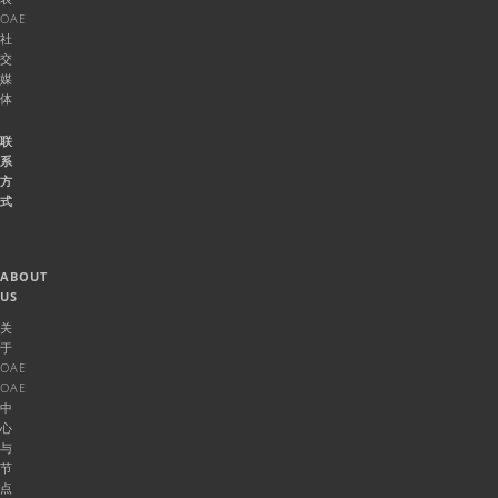
OAE
社
交
媒
体
联
系
方
式
ABOUT
US
关
于
OAE
OAE
中
心
与
节
点