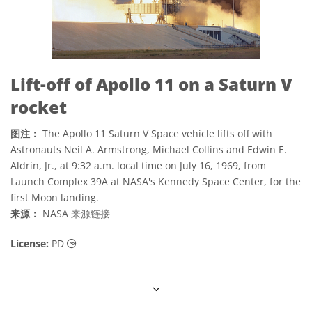
Lift-off of Apollo 11 on a Saturn V
rocket
图注：
The Apollo 11 Saturn V Space vehicle lifts off with
Astronauts Neil A. Armstrong, Michael Collins and Edwin E.
Aldrin, Jr., at 9:32 a.m. local time on July 16, 1969, from
Launch Complex 39A at NASA's Kennedy Space Center, for the
first Moon landing.
来源：
NASA
来源链接
公共领域 图标
License:
PD