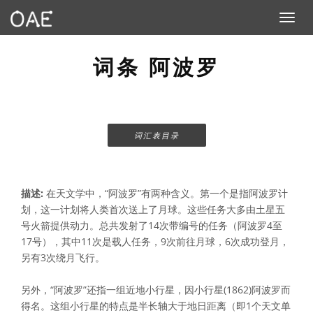
Toggle n
词条 阿波罗
词汇表目录
描述:
在天文学中，“阿波罗”有两种含义。第一个是指阿波罗计
划，这一计划将人类首次送上了月球。这些任务大多由土星五
号火箭提供动力。总共发射了14次带编号的任务（阿波罗4至
17号），其中11次是载人任务，9次前往月球，6次成功登月，
另有3次绕月飞行。
另外，“阿波罗”还指一组近地小行星，因小行星(1862)阿波罗而
得名。这组小行星的特点是半长轴大于地日距离（即1个天文单