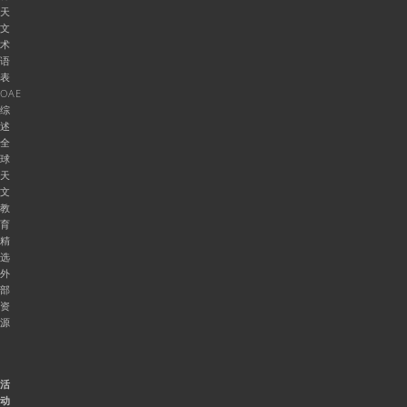
天
文
术
语
表
OAE
综
述
全
球
天
文
教
育
精
选
外
部
资
源
活
动