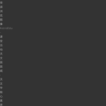
资
源
浏
览
图
像
AstroEdu
-
课
堂
活
动
天
文
面
面
观
-
天
文
学
核
心
素
养