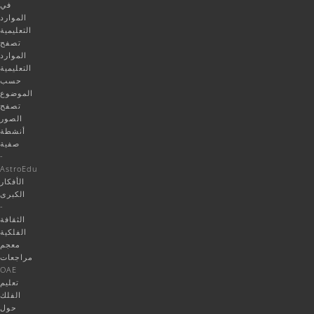
في
الموارد
التعليمية
تصفح
الموارد
التعليمية
حسب
الموضوع
تصفح
الصور
أنشطة
صفية
-
AstroEdu
الأفكار
الكبرى
-
الثقافة
الفلكية
معجم
مراجعات
OAE
تعليم
الفلك
حول