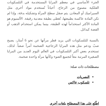
الجزء الأساسي في معظم المرايا المستخدمة في التلسكوبات
الفلكية مصنوع من الزجاج. أحياناً تُستخدم مواد أخرى مثل
السيراميك أو المعادن. يتم صقل سطح المرآة وتشكيله بدقة، وإذا لم
تكن المادة عاكسة بطبيعتها، تُغطى بطبقة معدنية رقيقة. الألمنيوم هو
المادة الأكثر استخداماً لهذه الطبقة، بينما يمكن استخدام الذهب أو
الفضة كبدائل.
بالنسبة للتلسكوبات التي يزيد قطر مرآتها عن نحو 6 أمتار، يصبح
صبّ ودعم مثل هذه المرايا الزجاجية الضخمة أمراً صعباً. لذلك،
تستخدم بعض أكبر التلسكوبات في العالم اليوم العديد من المرايا
الصغيرة المرتبة معاً لتجميع الضوء وكأنها مرآة واحدة ضخمة.
مصطلحات ذات صلة:
البصريات
تلسكوب عاكس
اطّلع على هذا المصطلح بلغات أخرى