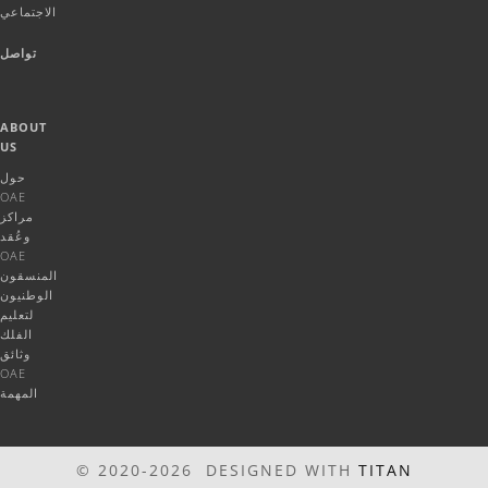
الاجتماعي
تواصل
ABOUT
US
حول
OAE
مراكز
وعُقد
OAE
المنسقون
الوطنيون
لتعليم
الفلك
وثائق
OAE
المهمة
© 2020-2026 DESIGNED WITH
TITAN