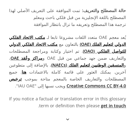
حالة المصطلح والتعريف:
تمت الموافقة على التعريف الأصلي لهذا
المصطلح باللغة الإنجليزية من قبل فلكي باحث ومعلم
ترجمة هذا المصطلح وتعريفه ما تزال بانتظار الموافقة
يُعد معجم OAE متعدد اللغات مشروعا تابعا لـ
مكتب الاتحاد الفلكي
الدولي لتعليم الفلك (OAE)
بالتعاون مع
مكتب الاتحاد الفلكي الدولي
للتواصل الفلكي (OAO)
. تم اختيار وكتابة ومراجعة المصطلحات
والتعاريف ضمن جهد جماعي من قبل OAE و
مراكز وعُقد OAE
،
و
المنسقين الوطنيين لتعليم الفلك (NAECs)
، بالإضافة إلى متطوعين
آخرين. يمكنك العثور على قائمة كاملة بالاعتمادات
هنا
. جميع
المصطلحات والتعاريف الخاصة بالمعجم متاحة بموجب
ترخيص
Creative Commons CC BY-4.0
ويجب نسبها إلى "IAU OAE".
If you notice a factual or translation error in this glossary
.
term or definition then please
get in touch