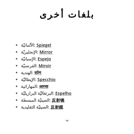
بلغات أخرى
Spiegel
الألمانيّة:
Mirror
الإنجليزيّة:
Espejo
الإسبانيّة:
Miroir
الفرنسيّة:
दर्पण
الهندية:
Specchio
الإيطاليّة:
आरसा
المهاراتية:
Espelho
البرتغاليّة البرازيليّة:
反射镜
الصينيّة المبسطة:
反射鏡
الصينيّة التقليدية: