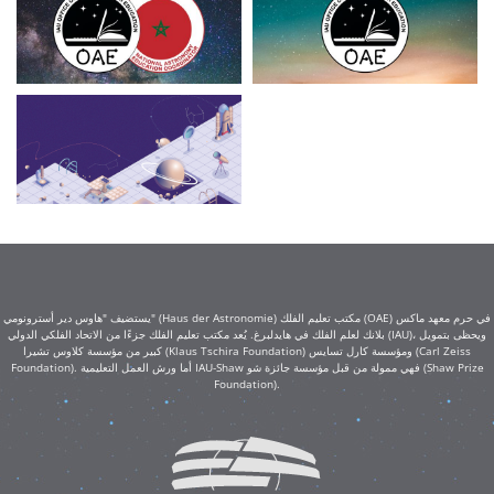
يستضيف "هاوس دير أسترونومي" (Haus der Astronomie) مكتب تعليم الفلك (OAE) في حرم معهد ماكس
بلانك لعلم الفلك في هايدلبرغ. يُعد مكتب تعليم الفلك جزءًا من الاتحاد الفلكي الدولي (IAU)، ويحظى بتمويل
كبير من مؤسسة كلاوس تشيرا (Klaus Tschira Foundation) ومؤسسة كارل تسايس (Carl Zeiss
Foundation). أما ورش العمل التعليمية IAU-Shaw فهي ممولة من قبل مؤسسة جائزة شو (Shaw Prize
Foundation).