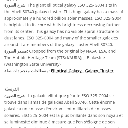
The giant elliptical galaxy ESO 325-G004 sits in
شرح الصورة:
the Abell S0740 galaxy cluster. This huge galaxy has a mass of
approximately a hundred billion solar masses. ESO 325-G004
is brightest in its core with its brightness decreasing further
from its center. This galaxy has no visible spiral structure or
dust lanes. ESO 325-G004 and many of the smaller galaxies
around it are members of the galaxy cluster Abell S0740.
Cropped from the original by NASA, ESA, and
مصدر الصورة:
The Hubble Heritage Team (STScI/AURA); J. Blakeslee
(Washington State University)
Galaxy Cluster
,
Elliptical Galaxy
مصطلحات معجم ذات صلة:
الفرنسيّة
La galaxie elliptique géante ESO 325-G004 se
شرح الصورة:
trouve dans l'amas de galaxies Abell S0740. Cette énorme
galaxie a une masse d'environ cent milliards de masses
solaires. ESO 325-G004 est la plus brillante dans son noyau et
sa luminosité diminue à mesure que l'on s'éloigne de son