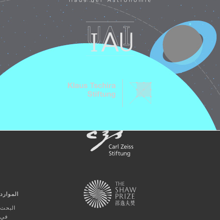
الموارد
البحث
في