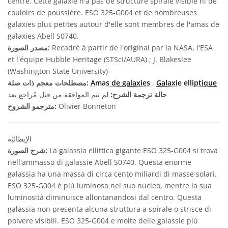
centre. Cette galaxie n'a pas de structure spirale visible ni de
couloirs de poussière. ESO 325-G004 et de nombreuses
galaxies plus petites autour d'elle sont membres de l'amas de
galaxies Abell S0740.
Recadré à partir de l'original par la NASA, l'ESA
مصدر الصورة:
et l'équipe Hubble Heritage (STScI/AURA) ; J. Blakeslee
(Washington State University)
Galaxie elliptique
,
Amas de galaxies
مصطلحات معجم ذات صلة:
حالة ترجمة الشرح:
لم تتم الموافقة من قبل مُراجع بعد
Olivier Bonneton
مترجمو الشروح:
الإيطاليّة
La galassia ellittica gigante ESO 325-G004 si trova
شرح الصورة:
nell'ammasso di galassie Abell S0740. Questa enorme
galassia ha una massa di circa cento miliardi di masse solari.
ESO 325-G004 è più luminosa nel suo nucleo, mentre la sua
luminosità diminuisce allontanandosi dal centro. Questa
galassia non presenta alcuna struttura a spirale o strisce di
polvere visibili. ESO 325-G004 e molte delle galassie più