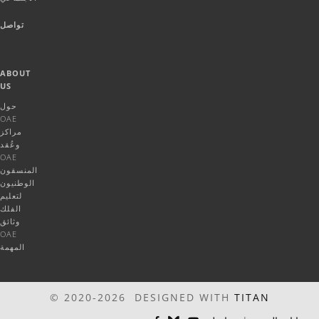
تواصل
ABOUT
US
حول
OAE
مراكز
وعُقد
OAE
المنسقون
الوطنيون
لتعليم
الفلك
وثائق
OAE
المهمة
© 2020-2026 DESIGNED WITH
TITAN