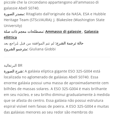
piccole che la circondano appartengono all'ammasso di
galassie Abell S0740.
Ritagliato dall'originale da NASA, ESA e Hubble
مصدر الصورة:
Heritage Team (STScI/AURA); J. Blakeslee (Washington State
University)
Galassia
,
Ammasso di galassie
مصطلحات معجم ذات صلة:
ellittica
حالة ترجمة الشرح:
لم تتم الموافقة من قبل مُراجع بعد
Giuliana Giobbi
مترجمو الشروح:
البرتغالية BR
A galáxia elíptica gigante ESO 325-G004 está
شرح الصورة:
localizada no aglomerado de galáxias Abell S0740. Essa
enorme galáxia possui uma massa de aproximadamente cem
bilhões de massas solares. A ESO 325-G004 é mais brilhante
em seu núcleo, e seu brilho diminui gradualamente à medida
que se afasta do centro. Essa galáxia não possui estrutura
espiral visível nem faixas de poeira. A ESO 325-G004 e muitas
das galáxias menores ao seu redor são membros do