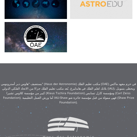
يستضيف "هاوس دير أسترونومي" (Haus der Astronomie) مكتب تعليم الفلك (OAE) في حرم معهد ماكس
بلانك لعلم الفلك في هايدلبرغ. يُعد مكتب تعليم الفلك جزءًا من الاتحاد الفلكي الدولي (IAU)، ويحظى بتمويل
كبير من مؤسسة كلاوس تشيرا (Klaus Tschira Foundation) ومؤسسة كارل تسايس (Carl Zeiss
Foundation). أما ورش العمل التعليمية IAU-Shaw فهي ممولة من قبل مؤسسة جائزة شو (Shaw Prize
Foundation).