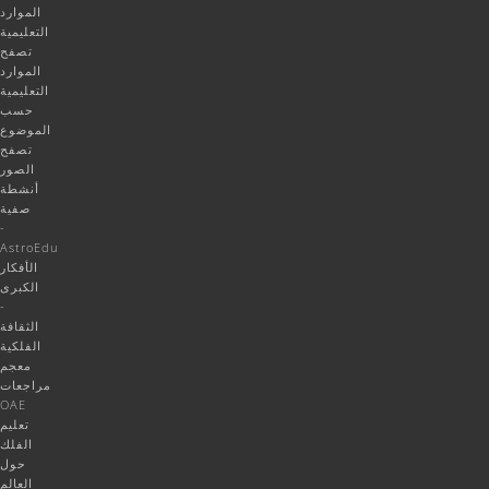
الموارد
التعليمية
تصفح
الموارد
التعليمية
حسب
الموضوع
تصفح
الصور
أنشطة
صفية
-
AstroEdu
الأفكار
الكبرى
-
الثقافة
الفلكية
معجم
مراجعات
OAE
تعليم
الفلك
حول
العالم