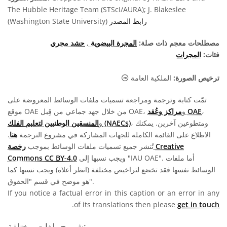
The Hubble Heritage Team (STScI/AURA); J. Blakeslee
رابط المصدر
(Washington State University)
مصطلحات معجم ذات صلة:
المجرة البيضوية
,
حشد مجري
فئات:
المجرات
الملكية العامة أيقونات
ترخيص الصورة:
الملكية العامة
تمّت كتابة وترجمة ومراجعة تسميات ملفات الوسائط المعروضة على
،
مراكز وعُقد OAE
موقع OAE من خلال جهد جماعي من قِبل OAE، و
، ومتطوعين آخرين. يمكنك
المنسقين الوطنيين لتعليم الفلك (NAECs)
و
الاطلاع على القائمة الكاملة للجهات المشاركة في مشروع الترجمة
هنا
.
تُنشر جميع تسميات ملفات الوسائط بموجب
رخصة Creative
ويجب نسبها إلى "IAU OAE". أما ملفات
Commons CC BY-4.0
الوسائط نفسها فقد تخضع لتراخيص مختلفة (انظر أعلاه) ويجب نسبها كما
هو موضح في قسم "الحقوق".
If you notice a factual error in this caption or an error in any
.
of its translations then please
get in touch
شروح بلغات مختلفة: