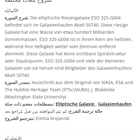
الألمانيّة
Die elliptische Riesengalaxie ESO 325-G004
شرح الصورة:
befindet sich im Galaxienhaufen Abell S0740. Diese riesige
Galaxie hat eine Masse von etwa hundert Milliarden
Sonnenmassen. ESO 325-G004 ist in ihrem Kern am hellsten,
während ihre Helligkeit weiter vom Zentrum entfernt
abnimmt. Diese Galaxie hat keine sichtbare Spiralstruktur
oder Staubspuren. ESO 325-G004 und viele der kleineren
Galaxien um sie herum sind Mitglieder des Galaxienhaufens
Abell S0740.
Ausschnitt aus dem Original von NASA, ESA und
مصدر الصورة:
The Hubble Heritage Team (STScI/AURA); J. Blakeslee
(Washington State University)
Galaxienhaufen
,
Elliptische Galaxie
مصطلحات معجم ذات صلة:
حالة ترجمة الشرح:
لم تتم الموافقة من قبل مُراجع بعد
Emma Krojanski
مترجمو الشروح:
الإنجليزيّة