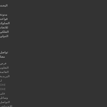
البحث
مدونة
قواعد
السلوك
للاتحاد
الفلكي
الدولي
تواصل
معنا
فرص
التعاون
القائمة
البريدية
لـ
OAE
OAE
على
وسائل
التواصل
الاجتماعي