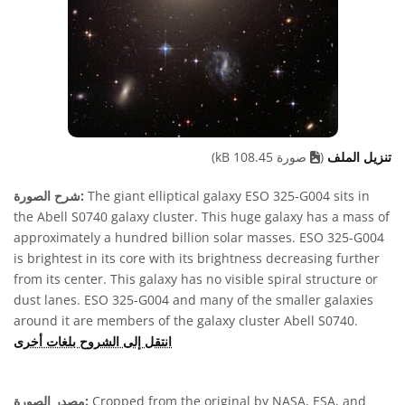
تنزيل الملف
(
صورة 108.45 kB)
The giant elliptical galaxy ESO 325-G004 sits in
شرح الصورة:
the Abell S0740 galaxy cluster. This huge galaxy has a mass of
approximately a hundred billion solar masses. ESO 325-G004
is brightest in its core with its brightness decreasing further
from its center. This galaxy has no visible spiral structure or
dust lanes. ESO 325-G004 and many of the smaller galaxies
around it are members of the galaxy cluster Abell S0740.
انتقل إلى الشروح بلغات أخرى
Cropped from the original by NASA, ESA, and
مصدر الصورة: