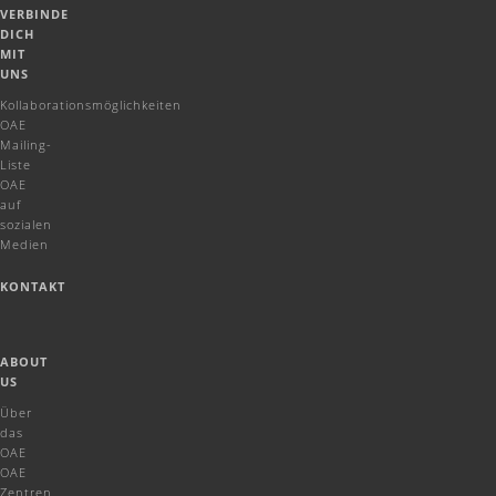
VERBINDE
DICH
MIT
UNS
Kollaborationsmöglichkeiten
OAE
Mailing-
Liste
OAE
auf
sozialen
Medien
KONTAKT
ABOUT
US
Über
das
OAE
OAE
Zentren