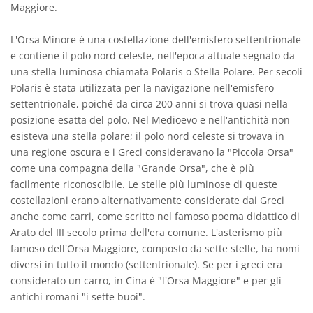
Maggiore.
L'Orsa Minore è una costellazione dell'emisfero settentrionale
e contiene il polo nord celeste, nell'epoca attuale segnato da
una stella luminosa chiamata Polaris o Stella Polare. Per secoli
Polaris è stata utilizzata per la navigazione nell'emisfero
settentrionale, poiché da circa 200 anni si trova quasi nella
posizione esatta del polo. Nel Medioevo e nell'antichità non
esisteva una stella polare; il polo nord celeste si trovava in
una regione oscura e i Greci consideravano la "Piccola Orsa"
come una compagna della "Grande Orsa", che è più
facilmente riconoscibile. Le stelle più luminose di queste
costellazioni erano alternativamente considerate dai Greci
anche come carri, come scritto nel famoso poema didattico di
Arato del III secolo prima dell'era comune. L'asterismo più
famoso dell'Orsa Maggiore, composto da sette stelle, ha nomi
diversi in tutto il mondo (settentrionale). Se per i greci era
considerato un carro, in Cina è "l'Orsa Maggiore" e per gli
antichi romani "i sette buoi".