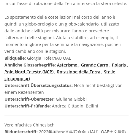
in cui l'asse di rotazione della Terra interseca la sfera celeste.
Lo spostamento delle costellazioni nel corso dell'anno è
quindi un globo-orologio o un globo-calendario, utilizzato
dalle antiche civiltà per misurare l'anno e prevedere
l'alternarsi delle stagioni. Aiuta a stabilire, ad esempio, il
momento migliore per la semina e la navigazione, poiché i
venti cambiano con le stagioni.
Bildquelle:
Giorgia Hofer/IAU OAE
Ähnliche Glossarbegriffe:
Asterismo
,
Grande Carro
,
Polaris
,
Polo Nord Celeste (NCP)
,
Rotazione della Terra
,
Stelle
circumpolari
Unterschrift Übersetzungsstatus:
Noch nicht bestätigt von
einem Rezensenten
Unterschrift-Übersetzer:
Giuliana Giobbi
Unterschrift-Prüfende:
Andrea Cittadini Bellini
Vereinfachtes Chinesisch
Bildunterschrift:
2022年国际天文学联合会（IAU）OAE天文摄影