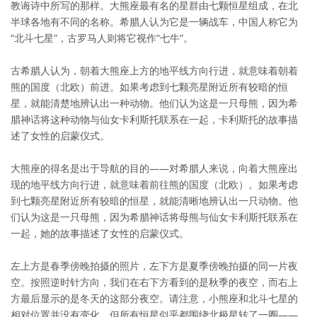
教诲诗中所写的那样。大熊座最有名的星群由七颗恒星组成，在北
半球各地有不同的名称。希腊人认为它是一辆战车，中国人称它为
“北斗七星”，古罗马人则将它视作“七牛”。
古希腊人认为，朝着大熊座上方的地平线方向行进，就意味着朝着
熊的国度（北欧）前进。如果考虑到七颗亮星附近所有较暗的恒
星，就能清楚地辨认出一种动物。他们认为这是一只母熊，因为希
腊神话将这种动物与仙女卡利斯托联系在一起，卡利斯托的故事描
述了女性的启蒙仪式。
大熊座的得名是出于导航的目的——对希腊人来说，向着大熊座出
现的地平线方向行进，就意味着前往熊的国度（北欧）。如果考虑
到七颗亮星附近所有较暗的恒星，就能清晰地辨认出一只动物。他
们认为这是一只母熊，因为希腊神话将母熊与仙女卡利斯托联系在
一起，她的故事描述了女性的启蒙仪式。
左上方是春季傍晚拍摄的照片，左下方是夏季傍晚拍摄的同一片夜
空。按照逆时针方向，我们在右下方看到的是秋季的夜空，而右上
方最后显示的是冬天的这部分夜空。请注意，小熊座和北斗七星的
相对位置并没有变化，但所有恒星似乎都围绕北极星转了一圈——