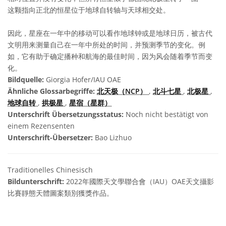
这颗指向正北的恒星位于地球自转轴与天球相交处。
因此，星座在一年中的移动可以看作地球钟或是地球日历，被古代
文明用来测量自己在一年中所处的时间，并预测季节的变化。例
如，它有助于确定播种和航海的最佳时间，因为风会随着季节而变
化。
Bildquelle:
Giorgia Hofer/IAU OAE
Ähnliche Glossarbegriffe:
北天极（NCP）
,
北斗七星
,
北极星
,
地球自转
,
拱极星
,
星宿（星群）
Unterschrift Übersetzungsstatus:
Noch nicht bestätigt von
einem Rezensenten
Unterschrift-Übersetzer:
Bao Lizhuo
Traditionelles Chinesisch
Bildunterschrift:
2022年國際天文學聯合會（IAU）OAE天文攝影
比賽靜態天體圖案類別獲獎作品。