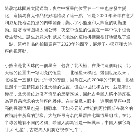
隨著地球圍繞太陽運動，夜空中恆星的位置在一年中也會發生變
化。這幅馬賽克作品很好地體現了這一點，它是 2020 年全年在意大
利威尼托地區拍攝的四季圖像，顯示了小熊座和大熊座的明顯運
動。隨著地球圍繞太陽公轉，夜空中恆星的位置在一年中似乎也會
發生變化。誕生於意大利威尼托地區的這幅拼接圖很好地體現了這
一點。這幅作品的拍攝貫穿了2020年的四季，展示了小熊座和大熊
座的視運動。
小熊座是北天球的一個星座，包含了北天極。在我們這個時代，北
天極的位置由一顆明亮的恆星——北極星來標記。幾個世紀以來，
北極星一直被用於北半球的導航，因為在大約200年的時間裡，北極
星幾乎一直精確處於北天極的位置。但在中世紀和古代，並沒有北
極星，北天極位於沒有恆星的黑暗區域，因此古希臘人將小熊座視
為更容易辨認的大熊座的夥伴。在古希臘人眼中，這兩個星座中最
亮的幾顆恆星也是一輛戰車，正如公元前3世紀的阿拉圖斯在著名的
教誨詩中所寫的那樣。大熊座最有名的星群由七顆恆星組成，在北
半球各地有不同的名稱。希臘人認為它是一輛戰車，中國人稱它為
“北斗七星”，古羅馬人則將它視作“七牛”。