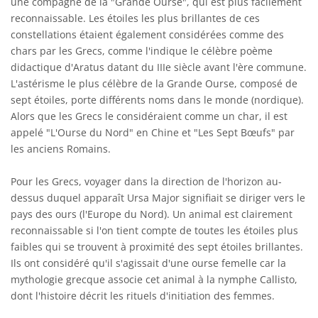
une compagne de la "Grande Ourse", qui est plus facilement
reconnaissable. Les étoiles les plus brillantes de ces
constellations étaient également considérées comme des
chars par les Grecs, comme l'indique le célèbre poème
didactique d'Aratus datant du IIIe siècle avant l'ère commune.
L'astérisme le plus célèbre de la Grande Ourse, composé de
sept étoiles, porte différents noms dans le monde (nordique).
Alors que les Grecs le considéraient comme un char, il est
appelé "L'Ourse du Nord" en Chine et "Les Sept Bœufs" par
les anciens Romains.
Pour les Grecs, voyager dans la direction de l'horizon au-
dessus duquel apparaît Ursa Major signifiait se diriger vers le
pays des ours (l'Europe du Nord). Un animal est clairement
reconnaissable si l'on tient compte de toutes les étoiles plus
faibles qui se trouvent à proximité des sept étoiles brillantes.
Ils ont considéré qu'il s'agissait d'une ourse femelle car la
mythologie grecque associe cet animal à la nymphe Callisto,
dont l'histoire décrit les rituels d'initiation des femmes.