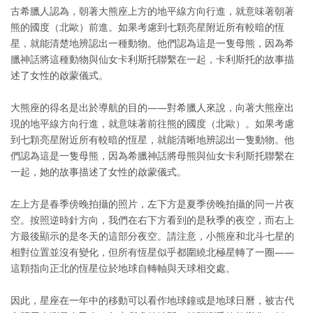
古希臘人認為，朝著大熊座上方的地平線方向行進，就意味著朝著
熊的國度（北歐）前進。如果考慮到七顆亮星附近所有較暗的恆
星，就能清楚地辨認出一種動物。他們認為這是一隻母熊，因為希
臘神話將這種動物與仙女卡利斯托聯繫在一起，卡利斯托的故事描
述了女性的啟蒙儀式。
大熊座的得名是出於導航的目的——對希臘人來說，向著大熊座出
現的地平線方向行進，就意味著前往熊的國度（北歐）。如果考慮
到七顆亮星附近所有較暗的恆星，就能清晰地辨認出一隻動物。他
們認為這是一隻母熊，因為希臘神話將母熊與仙女卡利斯托聯繫在
一起，她的故事描述了女性的啟蒙儀式。
左上方是春季傍晚拍攝的照片，左下方是夏季傍晚拍攝的同一片夜
空。按照逆時針方向，我們在右下方看到的是秋季的夜空，而右上
方最後顯示的是冬天的這部分夜空。請注意，小熊座和北斗七星的
相對位置並沒有變化，但所有恆星似乎都圍繞北極星轉了一圈——
這顆指向正北的恆星位於地球自轉軸與天球相交處。
因此，星座在一年中的移動可以看作地球鐘或是地球日曆，被古代