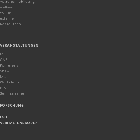
Astronomiebildung
weltweit
Wähle
externe
Ressourcen
VERANSTALTUNGEN
IAU-
OAE-
Konferenz
Shaw-
IAU
Workshops
ICAER-
Seminarreihe
FORSCHUNG
IAU
VERHALTENSKODEX