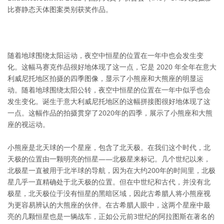
比赛静态天体图案类别获奖作品。
随着地球围绕太阳运动，夜空中恒星的位置在一年中也会发生变
化。这幅马赛克作品很好地体现了这一点，它是 2020 年全年在意大
利威尼托地区拍摄的四季图像，显示了小熊座和大熊座的明显运
动。随着地球围绕太阳公转，夜空中恒星的位置在一年中似乎也会
发生变化。诞生于意大利威尼托地区的这幅拼接图很好地体现了这
一点。这幅作品的拍摄贯穿了2020年的四季，展示了小熊座和大熊
座的视运动。
小熊座是北天球的一个星座，包含了北天极。在我们这个时代，北
天极的位置由一颗明亮的恒星——北极星来标记。几个世纪以来，
北极星一直被用于北半球的导航，因为在大约200年的时间里，北极
星几乎一直精确处于北天极的位置。但在中世纪和古代，并没有北
极星，北天极位于没有恒星的黑暗区域，因此古希腊人将小熊座视
为更容易辨认的大熊座的伙伴。在古希腊人眼中，这两个星座中最
亮的几颗恒星也是一辆战车，正如公元前3世纪的阿拉图斯在著名的