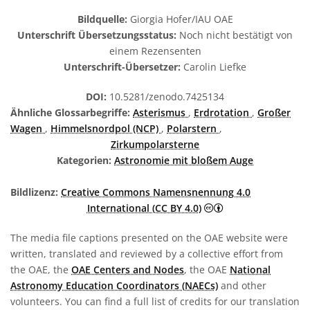
Bildquelle:
Giorgia Hofer/IAU OAE
Unterschrift Übersetzungsstatus:
Noch nicht bestätigt von
einem Rezensenten
Unterschrift-Übersetzer:
Carolin Liefke
DOI:
10.5281/zenodo.7425134
Ähnliche Glossarbegriffe:
Asterismus
,
Erdrotation
,
Großer
Wagen
,
Himmelsnordpol (NCP)
,
Polarstern
,
Zirkumpolarsterne
Kategorien:
Astronomie mit bloßem Auge
Bildlizenz:
Creative Commons Namensnennung 4.0
Creative Commons 
International (CC BY 4.0)
The media file captions presented on the OAE website were
written, translated and reviewed by a collective effort from
the OAE, the
OAE Centers and Nodes
, the OAE
National
Astronomy Education Coordinators (NAECs)
and other
volunteers. You can find a full list of credits for our translation