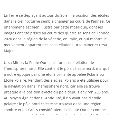
La Terre se déplaçant autour du Soleil, la position des étoiles
dans le ciel nocturne semble changer au cours de l'année. Ce
phénomène est bien illustré par cette mosaïque, dont les
images ont été prises au cours des quatre saisons de l'année
2020 dans la région de la Vénétie, en Italie, et qui montre le
mouvement apparent des constellations Ursa Minor et Ursa
Major.
Ursa Minor, la Petite Ourse, est une constellation de
l'hémisphère nord. Elle contient le pôle céleste nord, marqué
à notre époque par une étoile brillante appelée Polaris ou
Étoile Polaire. Pendant des siècles, Polaris a été utilisée pour
la navigation dans l'hémisphère nord, car elle se trouve
presque à la position exacte du pôle depuis environ 200 ans.
Au Moyen Âge et dans l'Antiquité, il n'y avait pas d'étoile
polaire ; le pôle nord céleste se trouvait dans une région
sombre et les Grecs considéraient la "Petite Ourse" comme