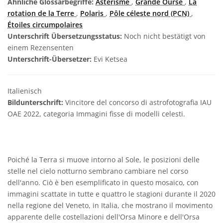
Ähnliche Glossarbegriffe:
Astérisme
,
Grande Ourse
,
La
rotation de la Terre
,
Polaris
,
Pôle céleste nord (PCN)
,
Étoiles circumpolaires
Unterschrift Übersetzungsstatus:
Noch nicht bestätigt von
einem Rezensenten
Unterschrift-Übersetzer:
Evi Ketsea
Italienisch
Bildunterschrift:
Vincitore del concorso di astrofotografia IAU
OAE 2022, categoria Immagini fisse di modelli celesti.
Poiché la Terra si muove intorno al Sole, le posizioni delle
stelle nel cielo notturno sembrano cambiare nel corso
dell'anno. Ciò è ben esemplificato in questo mosaico, con
immagini scattate in tutte e quattro le stagioni durante il 2020
nella regione del Veneto, in Italia, che mostrano il movimento
apparente delle costellazioni dell'Orsa Minore e dell'Orsa