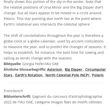
finally shows this portion of the sky in the winter. Note that
the relative positions of Ursa Minor and the Big Dipper don’t
change, but all stars appear to be moved in a circle around
Polaris. This star pointing due north lies at the point where
Earth’s rotational axis intersects the celestial sphere.
The shift of constellations throughout the year is therefore a
globe-clock or a globe-calendar, used by ancient civilizations
to measure the year, and to predict the changes of seasons. It
helps to establish, for instance, the best time for sowing and
sailing as winds change with the seasons.
Bildquelle:
Giorgia Hofer/IAU OAE
Ähnliche Glossarbegriffe:
Asterism
,
Big Dipper
,
Circumpolar
Stars
,
Earth's Rotation
,
North Celestial Pole (NCP)
,
Polaris
Französisch
Bildunterschrift:
Gagnant du concours d'astrophotographie
2022 de l'IAU OAE, catégorie Images fixes de motifs célestes.