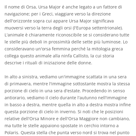
Il nome di Orsa, Ursa Major é anche legato a un fattore di
navigazione; per i Greci, viaggiare verso la direzione
dell'orizzonte sopra cui appare Ursa Major significava
muoversi verso la terra degli orsi (l'Europa settentrionale).
L'animale è chiaramente riconoscibile se si considerano tutte
le stelle più deboli in prossimità delle sette più luminose. Lo
consideravano un'orsa femmina perché la mitologia greca
collega questo animale alla ninfa Callisto, la cui storia
descrive i rituali di iniziazione delle donne.
In alto a sinistra, vediamo un'immagine scattata in una sera
di primavera, mentre l'immagine sottostante mostra la stessa
porzione di cielo in una sera d'estate. Procedendo in senso
antiorario, vediamo il cielo durante l'autunno nell'immagine
in basso a destra, mentre quella in alto a destra mostra infine
questa porzione di cielo in inverno. Si noti che le posizioni
relative dell'Orsa Minore e dell'Orsa Maggiore non cambiano,
ma tutte le stelle appaiono spostate in cerchio intorno a
Polaris. Questa stella che punta verso nord si trova nel punto