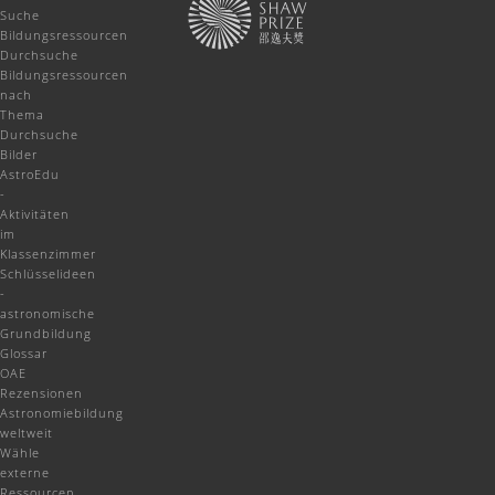
Suche
Bildungsressourcen
Durchsuche
Bildungsressourcen
nach
Thema
Durchsuche
Bilder
AstroEdu
-
Aktivitäten
im
Klassenzimmer
Schlüsselideen
-
astronomische
Grundbildung
Glossar
OAE
Rezensionen
Astronomiebildung
weltweit
Wähle
externe
Ressourcen