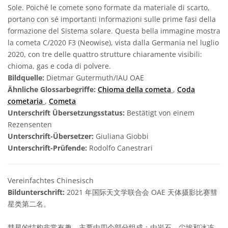
Sole. Poiché le comete sono formate da materiale di scarto,
portano con sé importanti informazioni sulle prime fasi della
formazione del Sistema solare. Questa bella immagine mostra
la cometa C/2020 F3 (Neowise), vista dalla Germania nel luglio
2020, con tre delle quattro strutture chiaramente visibili:
chioma, gas e coda di polvere.
Bildquelle:
Dietmar Gutermuth/IAU OAE
Ähnliche Glossarbegriffe:
Chioma della cometa
,
Coda
cometaria
,
Cometa
Unterschrift Übersetzungsstatus:
Bestätigt von einem
Rezensenten
Unterschrift-Übersetzer:
Giuliana Giobbi
Unterschrift-Prüfende:
Rodolfo Canestrari
Vereinfachtes Chinesisch
Bildunterschrift:
2021 年国际天文学联合会 OAE 天体摄影比赛彗
星类第二名。
彗星的结构非常有趣，主要由四个部分组成：由岩石、尘埃和冰冻