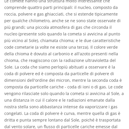
Le comete hanno una struttura molto interessante che
comprende quattro parti principali: il nucleo, composto da
roccia, polvere e gas ghiacciati, che si estende tipicamente
per qualche chilometro, anche se ne sono state osservate di
più grandi; una piccola atmosfera di gas che circonda il
nucleo (presente solo quando la cometa si avvicina al punto
più vicino al Sole), chiamata chioma; e le due caratteristiche
code cometarie (a volte ne esiste una terza). Il colore verde
della chioma è dovuto al carbonio e all'azoto presenti nella
chioma, che reagiscono con la radiazione ultravioletta del
Sole. La coda che siamo perlopiù abituati a osservare è la
coda di polvere ed è composta da particelle di polvere di
dimensioni dell'ordine dei micron, mentre la seconda coda è
composta da particelle cariche - coda di ioni o di gas. Le code
vengono rilasciate solo quando la cometa si avvicina al Sole, a
una distanza in cui il calore e le radiazioni emanate dalla
nostra stella sono abbastanza intense da vaporizzare i gas
congelati. La coda di polvere è curva, mentre quella di gas è
dritta e punta sempre lontano dal Sole, poiché è trasportata
dal vento solare, un flusso di particelle cariche emesse dal