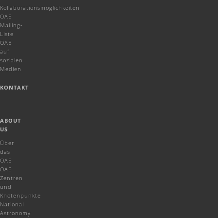
Kollaborationsmöglichkeiten
OAE
Mailing-
Liste
OAE
auf
sozialen
Medien
KONTAKT
ABOUT
US
Über
das
OAE
OAE
Zentren
und
Knotenpunkte
National
Astronomy