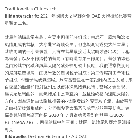
Traditionelles Chinesisch
Bildunterschrift:
2021 年國際天文學聯合會 OAE 天體攝影比賽彗
星類第二名。
彗星的結構非常有趣，主要由四個部分組成：由岩石、塵埃和冰凍
氣體組成的彗核，大小通常為幾公里，但也觀測到過更大的彗星；
彗核周圍的一小團氣體（只有在彗星最接近太陽時才會出現），稱
為彗發；以及兩條獨特的彗尾（有時還有第三條尾）。彗發的綠色
是由於其中的碳和氮與太陽的紫外輻射發生反應。我們通常觀測到
的尾跡是塵埃尾，由微米級的塵埃粒子組成；第二條尾跡由帶電粒
子組成--即離子尾或氣體尾。只有當彗星在一定距離內接近太陽，來
自恆星的熱量和輻射強到足以使冰凍氣體氣化時，彗尾才會出現。
塵埃尾是彎曲的，而氣體尾則是筆直的，並且始終指向遠離太陽的
方向，因為這是由太陽風攜帶的--太陽發出的帶電粒子流。由於彗星
是由殘留物質形成的，它們攜帶著太陽系形成早期的重要信息。這
幅美麗的圖片顯示的是 2020 年 7 月從德國看到的彗星 C/2020
F3（Neowise），四個結構中的三個：彗尾、氣體尾和塵埃尾清晰
可見。
Bildquelle:
Dietmar Gutermuth/IAU OAE