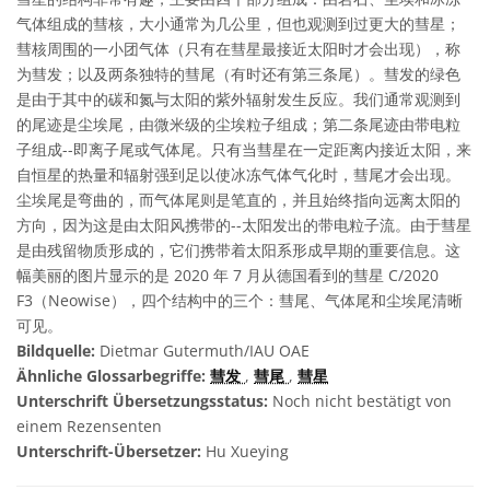
气体组成的彗核，大小通常为几公里，但也观测到过更大的彗星；
彗核周围的一小团气体（只有在彗星最接近太阳时才会出现），称
为彗发；以及两条独特的彗尾（有时还有第三条尾）。彗发的绿色
是由于其中的碳和氮与太阳的紫外辐射发生反应。我们通常观测到
的尾迹是尘埃尾，由微米级的尘埃粒子组成；第二条尾迹由带电粒
子组成--即离子尾或气体尾。只有当彗星在一定距离内接近太阳，来
自恒星的热量和辐射强到足以使冰冻气体气化时，彗尾才会出现。
尘埃尾是弯曲的，而气体尾则是笔直的，并且始终指向远离太阳的
方向，因为这是由太阳风携带的--太阳发出的带电粒子流。由于彗星
是由残留物质形成的，它们携带着太阳系形成早期的重要信息。这
幅美丽的图片显示的是 2020 年 7 月从德国看到的彗星 C/2020
F3（Neowise），四个结构中的三个：彗尾、气体尾和尘埃尾清晰
可见。
Bildquelle:
Dietmar Gutermuth/IAU OAE
Ähnliche Glossarbegriffe:
彗发
,
彗尾
,
彗星
Unterschrift Übersetzungsstatus:
Noch nicht bestätigt von
einem Rezensenten
Unterschrift-Übersetzer:
Hu Xueying