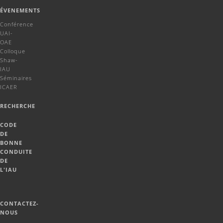
ÉVENEMENTS
Conférence
UAI-
OAE
Colloque
Shaw-
IAU
Séminaires
ICAER
RECHERCHE
CODE
DE
BONNE
CONDUITE
DE
L'IAU
CONTACTEZ-
NOUS