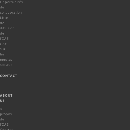
Opportunités
de
collaboration
Liste
de
diffusion
de
l'OAE
OAE
sur
les
médias
sociaux
CONTACT
ABOUT
US
À
propos
de
l'OAE
Centres