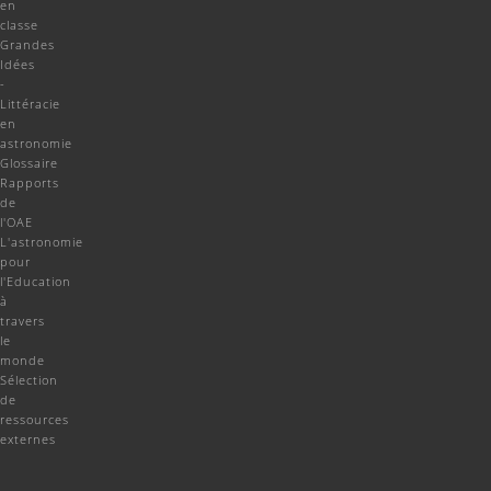
en
classe
Grandes
Idées
-
Littéracie
en
astronomie
Glossaire
Rapports
de
l'OAE
L'astronomie
pour
l'Education
à
travers
le
monde
Sélection
de
ressources
externes